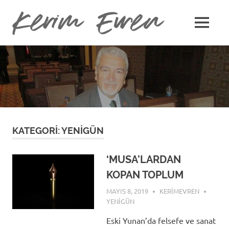
Kerim
MENU
Kerim
Evren
Skip
Evren'in
Güncel
to
Yazıları
content
KATEGORI:
YENIGÜN
‘MUSA’LARDAN
KOPAN TOPLUM
MAYIS 8, 2019
KERIMEVREN
YENIGÜN
Eski Yunan’da felsefe ve sanat