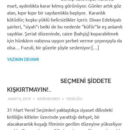
mart, aydınlıkta karar kılmış görünüyor. Günler artık göz
alan, kıpır kıpır bir saydamlıkla başlıyor. Karanlık
kötüdür; kuşku yüklü belirsizlikler içerir. Divan Edebiyatı
şairleri, “siyah”ı belki de bu nedenle “küfür”le eş anlamlı
saydılar. Şeriat düzeninde, caize (bahşiş) koparabilmek
için hünkârın nabzına uygun şerbet verme çırpınışıyla da
olsa… Fuzuli, bir güzele şöyle sesleniyor:[…]
YAZININ DEVAMI
SEÇMENİ ŞİDDETE
KIŞKIRTMAYIN!..
MART 6, 2019
KERIMEVREN
YENIGÜN
31 Mart Yerel Seçimleri yaklaştıkça siyaset dilindeki
kirliliğin kitleler üzerinde yarattığı dehşet, bir
alacakaranlık kuşağı filminin gerilim düzeyine yükseliyor