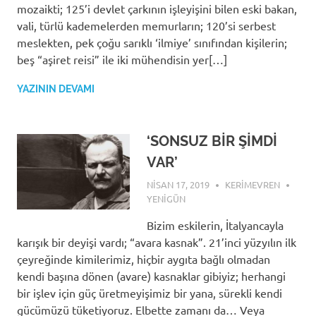
mozaikti; 125’i devlet çarkının işleyişini bilen eski bakan,
vali, türlü kademelerden memurların; 120’si serbest
meslekten, pek çoğu sarıklı ‘ilmiye’ sınıfından kişilerin;
beş “aşiret reisi” ile iki mühendisin yer[…]
YAZININ DEVAMI
‘SONSUZ BİR ŞİMDİ
VAR’
NISAN 17, 2019
KERIMEVREN
YENIGÜN
Bizim eskilerin, İtalyancayla
karışık bir deyişi vardı; “avara kasnak”. 21’inci yüzyılın ilk
çeyreğinde kimilerimiz, hiçbir aygıta bağlı olmadan
kendi başına dönen (avare) kasnaklar gibiyiz; herhangi
bir işlev için güç üretmeyişimiz bir yana, sürekli kendi
gücümüzü tüketiyoruz. Elbette zamanı da… Veya