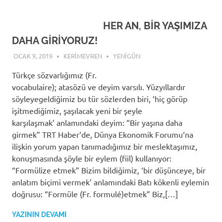
HER AN, BİR YAŞIMIZA
DAHA GİRİYORUZ!
OCAK 9, 2019
KERIMEVREN
YENIGÜN
Türkçe sözvarlığımız (Fr.
vocabulaire); atasözü ve deyim varsılı. Yüzyıllardır
söyleyegeldiğimiz bu tür sözlerden biri, ‘hiç görüp
işitmediğimiz, şaşılacak yeni bir şeyle
karşılaşmak’ anlamındaki deyim: “Bir yaşına daha
girmek” TRT Haber‘de, Dünya Ekonomik Forumu‘na
ilişkin yorum yapan tanımadığımız bir meslektaşımız,
konuşmasında şöyle bir eylem (fiil) kullanıyor:
“Formülize etmek” Bizim bildiğimiz, ‘bir düşünceye, bir
anlatım biçimi vermek’ anlamındaki Batı kökenli eylemin
doğrusu: “Formüle (Fr. formulé)etmek” Biz,[…]
YAZININ DEVAMI