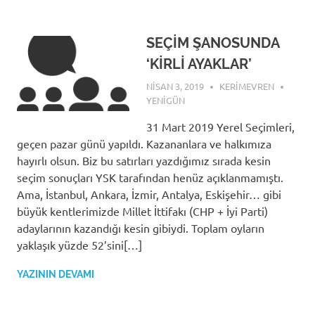
SEÇİM ŞANOSUNDA
‘KİRLİ AYAKLAR’
NISAN 3, 2019
KERIMEVREN
YENIGÜN
31 Mart 2019 Yerel Seçimleri,
geçen pazar günü yapıldı. Kazananlara ve halkımıza
hayırlı olsun. Biz bu satırları yazdığımız sırada kesin
seçim sonuçları YSK tarafından henüz açıklanmamıştı.
Ama, İstanbul, Ankara, İzmir, Antalya, Eskişehir… gibi
büyük kentlerimizde Millet İttifakı (CHP + İyi Parti)
adaylarının kazandığı kesin gibiydi. Toplam oyların
yaklaşık yüzde 52’sini[…]
YAZININ DEVAMI