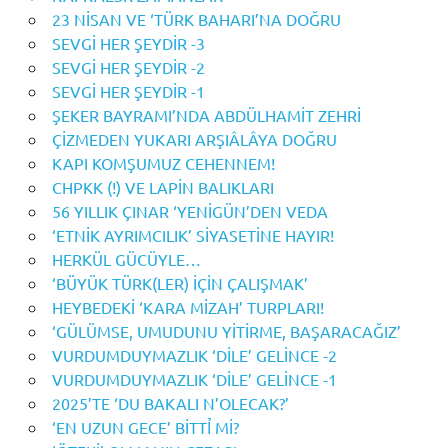
23 NİSAN VE ‘TÜRK BAHARI’NA DOĞRU
SEVGİ HER ŞEYDİR -3
SEVGİ HER ŞEYDİR -2
SEVGİ HER ŞEYDİR -1
ŞEKER BAYRAMI’NDA ABDÜLHAMİT ZEHRİ
ÇİZMEDEN YUKARI ARŞIÂLÂYA DOĞRU
KAPI KOMŞUMUZ CEHENNEM!
CHPKK (!) VE LAPİN BALIKLARI
56 YILLIK ÇINAR ‘YENİGÜN’DEN VEDA
‘ETNİK AYRIMCILIK’ SİYASETİNE HAYIR!
HERKÜL GÜCÜYLE…
‘BÜYÜK TÜRK(LER) İÇİN ÇALIŞMAK’
HEYBEDEKİ ‘KARA MİZAH’ TURPLARI!
‘GÜLÜMSE, UMUDUNU YİTİRME, BAŞARACAĞIZ’
VURDUMDUYMAZLIK ‘DİLE’ GELİNCE -2
VURDUMDUYMAZLIK ‘DİLE’ GELİNCE -1
2025’TE ‘DU BAKALI N’OLECAK?’
‘EN UZUN GECE’ BİTTỈ Mİ?