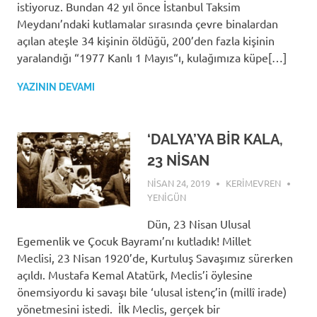
istiyoruz. Bundan 42 yıl önce İstanbul Taksim
Meydanı’ndaki kutlamalar sırasında çevre binalardan
açılan ateşle 34 kişinin öldüğü, 200’den fazla kişinin
yaralandığı “1977 Kanlı 1 Mayıs“ı, kulağımıza küpe[…]
YAZININ DEVAMI
‘DALYA’YA BİR KALA,
23 NİSAN
NISAN 24, 2019
KERIMEVREN
YENIGÜN
Dün, 23 Nisan Ulusal
Egemenlik ve Çocuk Bayramı’nı kutladık! Millet
Meclisi, 23 Nisan 1920’de, Kurtuluş Savaşımız sürerken
açıldı. Mustafa Kemal Atatürk, Meclis’i öylesine
önemsiyordu ki savaşı bile ‘ulusal istenç’in (millî irade)
yönetmesini istedi. İlk Meclis, gerçek bir