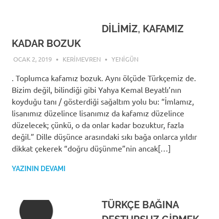
DİLİMİZ, KAFAMIZ
KADAR BOZUK
OCAK 2, 2019
KERIMEVREN
YENIGÜN
. Toplumca kafamız bozuk. Aynı ölçüde Türkçemiz de.
Bizim değil, bilindiği gibi Yahya Kemal Beyatlı’nın
koyduğu tanı / gösterdiği sağaltım yolu bu: “İmlamız,
lisanımız düzelince lisanımız da kafamız düzelince
düzelecek; çünkü, o da onlar kadar bozuktur, fazla
değil.” Dille düşünce arasındaki sıkı bağa onlarca yıldır
dikkat çekerek “doğru düşünme”nin ancak[…]
YAZININ DEVAMI
TÜRKÇE BAĞINA