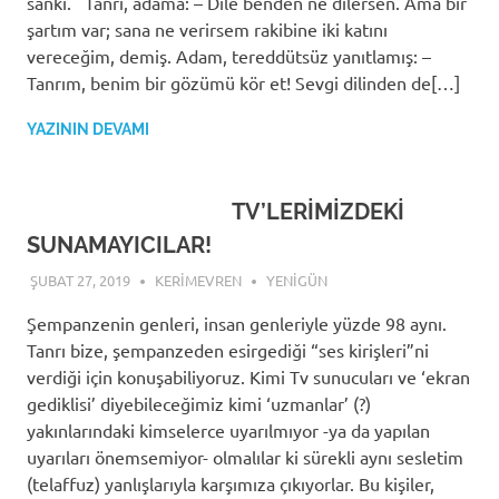
sanki. Tanrı, adama: – Dile benden ne dilersen. Ama bir
şartım var; sana ne verirsem rakibine iki katını
vereceğim, demiş. Adam, tereddütsüz yanıtlamış: –
Tanrım, benim bir gözümü kör et! Sevgi dilinden de[…]
YAZININ DEVAMI
TV’LERİMİZDEKİ
SUNAMAYICILAR!
ŞUBAT 27, 2019
KERIMEVREN
YENIGÜN
Şempanzenin genleri, insan genleriyle yüzde 98 aynı.
Tanrı bize, şempanzeden esirgediği “ses kirişleri”ni
verdiği için konuşabiliyoruz. Kimi Tv sunucuları ve ‘ekran
gediklisi’ diyebileceğimiz kimi ‘uzmanlar’ (?)
yakınlarındaki kimselerce uyarılmıyor -ya da yapılan
uyarıları önemsemiyor- olmalılar ki sürekli aynı sesletim
(telaffuz) yanlışlarıyla karşımıza çıkıyorlar. Bu kişiler,