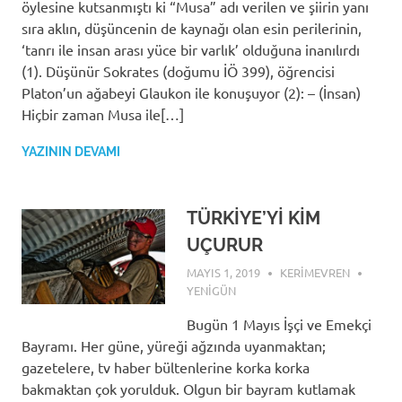
öylesine kutsanmıştı ki “Musa” adı verilen ve şiirin yanı
sıra aklın, düşüncenin de kaynağı olan esin perilerinin,
‘tanrı ile insan arası yüce bir varlık’ olduğuna inanılırdı
(1). Düşünür Sokrates (doğumu İÖ 399), öğrencisi
Platon’un ağabeyi Glaukon ile konuşuyor (2): – (İnsan)
Hiçbir zaman Musa ile[…]
YAZININ DEVAMI
TÜRKİYE’Yİ KİM
UÇURUR
MAYIS 1, 2019
KERIMEVREN
YENIGÜN
Bugün 1 Mayıs İşçi ve Emekçi
Bayramı. Her güne, yüreği ağzında uyanmaktan;
gazetelere, tv haber bültenlerine korka korka
bakmaktan çok yorulduk. Olgun bir bayram kutlamak