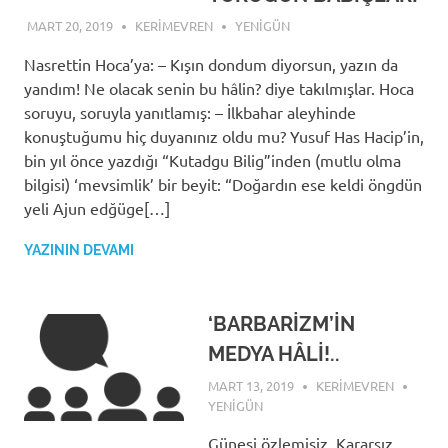
MART 20, 2019
KERIMEVREN
YENIGÜN
Nasrettin Hoca’ya: – Kışın dondum diyorsun, yazın da
yandım! Ne olacak senin bu hâlin? diye takılmışlar. Hoca
soruyu, soruyla yanıtlamış: – İlkbahar aleyhinde
konuştuğumu hiç duyanınız oldu mu? Yusuf Has Hacip’in,
bin yıl önce yazdığı “Kutadgu Bilig”inden (mutlu olma
bilgisi) ‘mevsimlik’ bir beyit: “Doğardın ese keldi öngdün
yeli Ajun edğüge[…]
YAZININ DEVAMI
‘BARBARİZM’İN
MEDYA HÂLİ!..
MART 13, 2019
KERIMEVREN
YENIGÜN
Güneşi özlemişiz. Kararsız