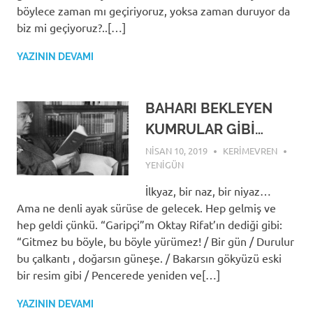
böylece zaman mı geçiriyoruz, yoksa zaman duruyor da
biz mi geçiyoruz?..[…]
YAZININ DEVAMI
BAHARI BEKLEYEN
KUMRULAR GİBİ…
NISAN 10, 2019
KERIMEVREN
YENIGÜN
İlkyaz, bir naz, bir niyaz…
Ama ne denli ayak sürüse de gelecek. Hep gelmiş ve
hep geldi çünkü. “Garipçi”m Oktay Rifat’ın dediği gibi:
“Gitmez bu böyle, bu böyle yürümez! / Bir gün / Durulur
bu çalkantı , doğarsın güneşe. / Bakarsın gökyüzü eski
bir resim gibi / Pencerede yeniden ve[…]
YAZININ DEVAMI