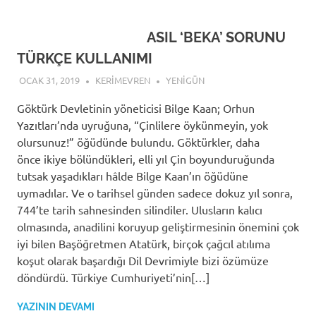
ASIL ‘BEKA’ SORUNU
TÜRKÇE KULLANIMI
OCAK 31, 2019
KERIMEVREN
YENIGÜN
Göktürk Devletinin yöneticisi Bilge Kaan; Orhun
Yazıtları’nda uyruğuna, “Çinlilere öykünmeyin, yok
olursunuz!” öğüdünde bulundu. Göktürkler, daha
önce ikiye bölündükleri, elli yıl Çin boyunduruğunda
tutsak yaşadıkları hâlde Bilge Kaan’ın öğüdüne
uymadılar. Ve o tarihsel günden sadece dokuz yıl sonra,
744’te tarih sahnesinden silindiler. Ulusların kalıcı
olmasında, anadilini koruyup geliştirmesinin önemini çok
iyi bilen Başöğretmen Atatürk, birçok çağcıl atılıma
koşut olarak başardığı Dil Devrimiyle bizi özümüze
döndürdü. Türkiye Cumhuriyeti’nin[…]
YAZININ DEVAMI