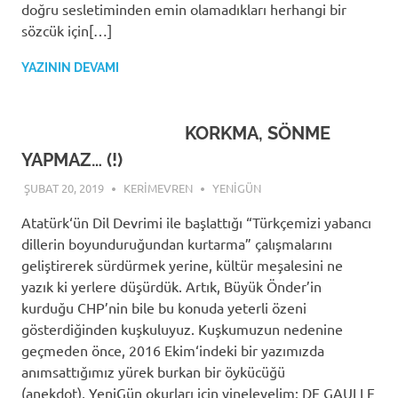
doğru sesletiminden emin olamadıkları herhangi bir
sözcük için[…]
YAZININ DEVAMI
KORKMA, SÖNME
YAPMAZ… (!)
ŞUBAT 20, 2019
KERIMEVREN
YENIGÜN
Atatürk‘ün Dil Devrimi ile başlattığı “Türkçemizi yabancı
dillerin boyunduruğundan kurtarma” çalışmalarını
geliştirerek sürdürmek yerine, kültür meşalesini ne
yazık ki yerlere düşürdük. Artık, Büyük Önder’in
kurduğu CHP’nin bile bu konuda yeterli özeni
gösterdiğinden kuşkuluyuz. Kuşkumuzun nedenine
geçmeden önce, 2016 Ekim‘indeki bir yazımızda
anımsattığımız yürek burkan bir öykücüğü
(anekdot), YeniGün okurları için yineleyelim: DE GAULLE