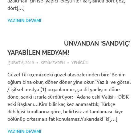
azaltmak için ise ‘yapıcı’ eleştiriler karşısında dört göz,
dört[…]
YAZININ DEVAMI
UNVANDAN ‘SANDVİÇ’
YAPABİLEN MEDYAM!
ŞUBAT 6, 2019
KERIMEVREN
YENIGÜN
Güzel Türkçemizdeki güzel atasözlerinden biri:“Benim
oğlum bina okur, döner döner yine okur.”Yazılı ve görsel
/ işitsel medya (1) organlarımız, şu dil yanlışını döne
döne, sanki ısrarla sürdürüyor:– Adana eski Valisi.– DİSK
eski Başkanı…Kim bilir kaç kez anımsattık; Türkçe
dilbilgisi kurallarına göre, belirtisiz ad tamlaması ikiye
bölünüp ortasına sıfat konulamaz.Yukarıdaki iki[…]
YAZININ DEVAMI