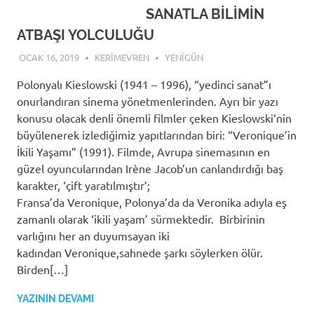
SANATLA BİLİMİN
ATBAŞI YOLCULUĞU
OCAK 16, 2019
KERIMEVREN
YENIGÜN
Polonyalı Kieslowski (1941 – 1996), “yedinci sanat”ı
onurlandıran sinema yönetmenlerinden. Ayrı bir yazı
konusu olacak denli önemli filmler çeken Kieslowski‘nin
büyülenerek izlediğimiz yapıtlarından biri: “Veronique’in
İkili Yaşamı” (1991). Filmde, Avrupa sinemasının en
güzel oyuncularından Irène Jacob’un canlandırdığı baş
karakter, ‘çift yaratılmıştır’;
Fransa’da Veronique, Polonya’da da Veronika adıyla eş
zamanlı olarak ‘ikili yaşam’ sürmektedir. Birbirinin
varlığını her an duyumsayan iki
kadından Veronique,sahnede şarkı söylerken ölür.
Birden[…]
YAZININ DEVAMI