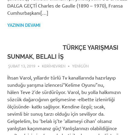
DALGA GEÇTİ Charles de Gaulle (1890 – 1970), Fransa
Cumhurbaşkanı[…]
YAZININ DEVAMI
TÜRKÇE YARIŞMASI
SUNMAK, BELALI İŞ
ŞUBAT 13, 2019
KERIMEVREN
YENIGÜN
İhsan Varol, yıllardır türlü Tv kanallarında hazırlayıp
sunduğu yarışma izlencesi“Kelime Oyunu”nu,
hâlen Teve 2′de sürdürüyor. Varol, bu yolla halkımızın
sözcük dağarcığının gelişmesine -elbette izlenirliği
ölçüsünde- katkı sağlıyor. Kendine özgü; sıcak,
sevimli bir sunuş tarzı olduğu için seviliyor da.
Gelgelelim, bu ‘belalı iş’te ‘allameyi cihan’ olsanız
yanlıştan kaçınmanız güç! Yanlışlarınızı olabildiğince