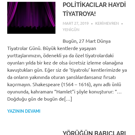
POLİTİKACILAR HAYDİ
TİYATROYA!
MART 27, 2019
KERIMEVREN
YENIGÜN
Bugün, 27 Mart Dünya
Tiyatrolar Günü. Büyük kentlerde yaşayan
yurttaşlarımızın, ödenekli ya da özel tiyatrolardaki
oyunları yılda bir kez de olsa ücretsiz izleme olanağına
kavuştukları gün. Eğer siz de ‘tiyatrolu’ kentlerimizde ya
da onların yakınında oturan şanslılardansanız fırsatı
kaçırmayın. Shakespeare (1564 – 1616), aynı adlı ünlü
oyununda, kahramanı “Hamlet”i şöyle konuşturur: “…
Doğduğu gün de bugün de[…]
YAZININ DEVAMI
YÖRÜĞÜN BABIÇLARI