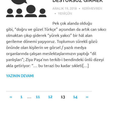
DESTURSUZ GİRMEK
ARALIK 19, 2018
KERIMEVREN
YENIGÜN
Pek çok alanda olduğu
gibi, “doğru ve güzel Türkçe” açısından da artık can sıkıcı
olmaktan çıkıp giderek “yürek yakıcı” bir hâl alan
gerileme dönemi yaşıyoruz. Toplumun sürekli gözü
önünde olan kişilerin ve görsel / yazılı medya
organlarında çalışan meslektaşlarımızın yaptığı “dil
yanlışları”; Ziya Paşa’nın terkib-i bendindeki ünlü dizeyi
akla getiriyor: “… bu terazi bu kadar sıkleti[…]
YAZININ DEVAMI
Yazı
…
PREVIOUS
NEXT
«
1
11
12
13
14
»
POSTS
POSTS
sayfalandırması