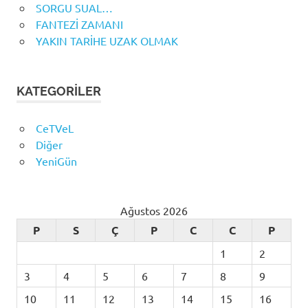
SORGU SUAL…
FANTEZİ ZAMANI
YAKIN TARİHE UZAK OLMAK
KATEGORILER
CeTVeL
Diğer
YeniGün
Ağustos 2026
P
S
Ç
P
C
C
P
1
2
3
4
5
6
7
8
9
10
11
12
13
14
15
16