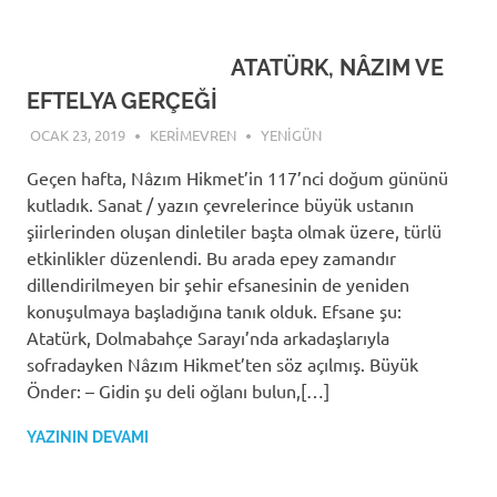
ATATÜRK, NÂZIM VE
EFTELYA GERÇEĞİ
OCAK 23, 2019
KERIMEVREN
YENIGÜN
Geçen hafta, Nâzım Hikmet’in 117’nci doğum gününü
kutladık. Sanat / yazın çevrelerince büyük ustanın
şiirlerinden oluşan dinletiler başta olmak üzere, türlü
etkinlikler düzenlendi. Bu arada epey zamandır
dillendirilmeyen bir şehir efsanesinin de yeniden
konuşulmaya başladığına tanık olduk. Efsane şu:
Atatürk, Dolmabahçe Sarayı’nda arkadaşlarıyla
sofradayken Nâzım Hikmet’ten söz açılmış. Büyük
Önder: – Gidin şu deli oğlanı bulun,[…]
YAZININ DEVAMI