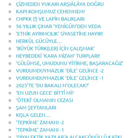
ÇİZMEDEN YUKARI ARŞIÂLÂYA DOĞRU
KAPI KOMŞUMUZ CEHENNEM!
CHPKK (!) VE LAPİN BALIKLARI
56 YILLIK ÇINAR ‘YENİGÜN’DEN VEDA
‘ETNİK AYRIMCILIK’ SİYASETİNE HAYIR!
HERKÜL GÜCÜYLE…
‘BÜYÜK TÜRK(LER) İÇİN ÇALIŞMAK’
HEYBEDEKİ ‘KARA MİZAH’ TURPLARI!
‘GÜLÜMSE, UMUDUNU YİTİRME, BAŞARACAĞIZ’
VURDUMDUYMAZLIK ‘DİLE’ GELİNCE -2
VURDUMDUYMAZLIK ‘DİLE’ GELİNCE -1
2025’TE ‘DU BAKALI N’OLECAK?’
‘EN UZUN GECE’ BİTTỈ Mİ?
‘ÖTEKİ’ OLMANIN CEZASI
ŞAM ŞEYTANLARI
KIŞLA GELEN…
‘TEPKİME’ ZAMANI -2
‘TEPKİME’ ZAMANI -1
‘DİYALEKTİK YAZILAR’A ALÇAKGÖNÜLLÜ KATKI