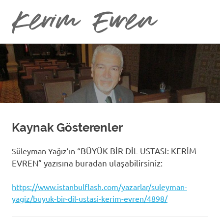
Kerim
Kerim
Evren
Skip
Evren'in
Güncel
to
Yazıları
content
Kaynak Gösterenler
BÜYÜK BİR DİL USTASI: KERİM
Süleyman Yağız’ın “
EVREN” yazısına buradan ulaşabilirsiniz:
https://www.istanbulflash.com/yazarlar/suleyman-
yagiz/buyuk-bir-dil-ustasi-kerim-evren/4898/