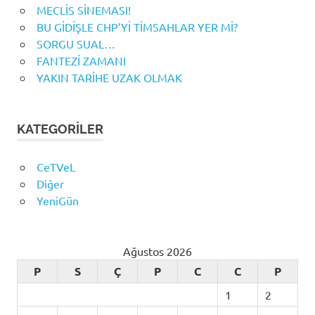
MECLİS SİNEMASI!
BU GİDİŞLE CHP’Yİ TİMSAHLAR YER Mİ?
SORGU SUAL…
FANTEZİ ZAMANI
YAKIN TARİHE UZAK OLMAK
KATEGORILER
CeTVeL
Diğer
YeniGün
Ağustos 2026
P
S
Ç
P
C
C
P
1
2