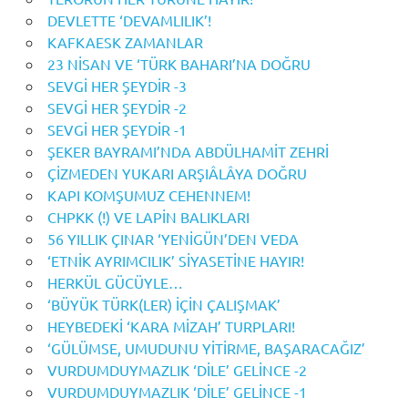
DEVLETTE ‘DEVAMLILIK’!
KAFKAESK ZAMANLAR
23 NİSAN VE ‘TÜRK BAHARI’NA DOĞRU
SEVGİ HER ŞEYDİR -3
SEVGİ HER ŞEYDİR -2
SEVGİ HER ŞEYDİR -1
ŞEKER BAYRAMI’NDA ABDÜLHAMİT ZEHRİ
ÇİZMEDEN YUKARI ARŞIÂLÂYA DOĞRU
KAPI KOMŞUMUZ CEHENNEM!
CHPKK (!) VE LAPİN BALIKLARI
56 YILLIK ÇINAR ‘YENİGÜN’DEN VEDA
‘ETNİK AYRIMCILIK’ SİYASETİNE HAYIR!
HERKÜL GÜCÜYLE…
‘BÜYÜK TÜRK(LER) İÇİN ÇALIŞMAK’
HEYBEDEKİ ‘KARA MİZAH’ TURPLARI!
‘GÜLÜMSE, UMUDUNU YİTİRME, BAŞARACAĞIZ’
VURDUMDUYMAZLIK ‘DİLE’ GELİNCE -2
VURDUMDUYMAZLIK ‘DİLE’ GELİNCE -1