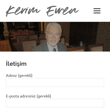
Kerim
MENU
Kerim
Evren
Skip
Evren'in
Güncel
to
Yazıları
content
İletişim
Adınız (gerekli)
E-posta adresiniz (gerekli)