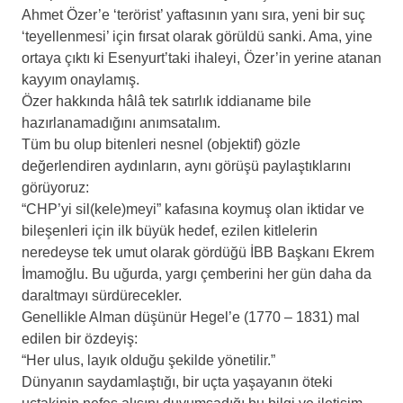
Ahmet Özer’e ‘terörist’ yaftasının yanı sıra, yeni bir suç
‘teyellenmesi’ için fırsat olarak görüldü sanki. Ama, yine
ortaya çıktı ki Esenyurt’taki ihaleyi, Özer’in yerine atanan
kayyım onaylamış.
Özer hakkında hâlâ tek satırlık iddianame bile
hazırlanamadığını anımsatalım.
Tüm bu olup bitenleri nesnel (objektif) gözle
değerlendiren aydınların, aynı görüşü paylaştıklarını
görüyoruz:
“CHP’yi sil(kele)meyi” kafasına koymuş olan iktidar ve
bileşenleri için ilk büyük hedef, ezilen kitlelerin
neredeyse tek umut olarak gördüğü İBB Başkanı Ekrem
İmamoğlu. Bu uğurda, yargı çemberini her gün daha da
daraltmayı sürdürecekler.
Genellikle Alman düşünür Hegel’e (1770 – 1831) mal
edilen bir özdeyiş:
“Her ulus, layık olduğu şekilde yönetilir.”
Dünyanın saydamlaştığı, bir uçta yaşayanın öteki