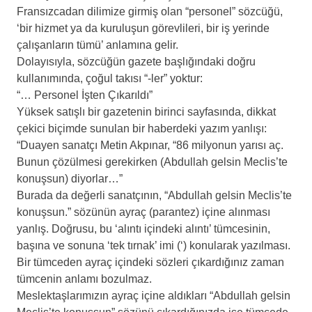
Fransızcadan dilimize girmiş olan “personel” sözcüğü,
‘bir hizmet ya da kuruluşun görevlileri, bir iş yerinde
çalışanların tümü’ anlamına gelir.
Dolayısıyla, sözcüğün gazete başlığındaki doğru
kullanımında, çoğul takısı “-ler” yoktur:
“… Personel İşten Çıkarıldı”
Yüksek satışlı bir gazetenin birinci sayfasında, dikkat
çekici biçimde sunulan bir haberdeki yazım yanlışı:
“Duayen sanatçı Metin Akpınar, “86 milyonun yarısı aç.
Bunun çözülmesi gerekirken (Abdullah gelsin Meclis’te
konuşsun) diyorlar…”
Burada da değerli sanatçının, “Abdullah gelsin Meclis’te
konuşsun.” sözünün ayraç (parantez) içine alınması
yanlış. Doğrusu, bu ‘alıntı içindeki alıntı’ tümcesinin,
başına ve sonuna ‘tek tırnak’ imi (‘) konularak yazılması.
Bir tümceden ayraç içindeki sözleri çıkardığınız zaman
tümcenin anlamı bozulmaz.
Meslektaşlarımızın ayraç içine aldıkları “Abdullah gelsin