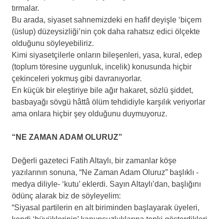
tırmalar.
Bu arada, siyaset sahnemizdeki en hafif deyişle ‘biçem
(üslup) düzeysizliği’nin çok daha rahatsız edici ölçekte
olduğunu söyleyebiliriz.
Kimi siyasetçilerle onların bileşenleri, yasa, kural, edep
(toplum töresine uygunluk, incelik) konusunda hiçbir
çekinceleri yokmuş gibi davranıyorlar.
En küçük bir eleştiriye bile ağır hakaret, sözlü şiddet,
basbayağı sövgü hâttâ ölüm tehdidiyle karşılık veriyorlar
ama onlara hiçbir şey olduğunu duymuyoruz.
“NE ZAMAN ADAM OLURUZ”
Değerli gazeteci Fatih Altaylı, bir zamanlar köşe
yazılarının sonuna, “Ne Zaman Adam Oluruz” başlıklı -
medya diliyle- ‘kutu’ eklerdi. Sayın Altaylı’dan, başlığını
ödünç alarak biz de söyleyelim:
“Siyasal partilerin en alt biriminden başlayarak üyeleri,