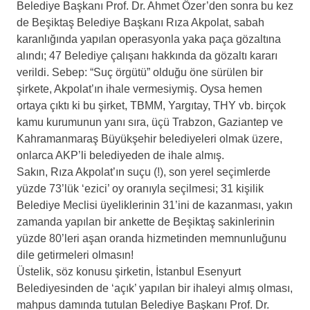
Belediye Başkanı Prof. Dr. Ahmet Özer’den sonra bu kez
de Beşiktaş Belediye Başkanı Rıza Akpolat, sabah
karanlığında yapılan operasyonla yaka paça gözaltına
alındı; 47 Belediye çalışanı hakkında da gözaltı kararı
verildi. Sebep: “Suç örgütü” olduğu öne sürülen bir
şirkete, Akpolat’ın ihale vermesiymiş. Oysa hemen
ortaya çıktı ki bu şirket, TBMM, Yargıtay, THY vb. birçok
kamu kurumunun yanı sıra, üçü Trabzon, Gaziantep ve
Kahramanmaraş Büyükşehir belediyeleri olmak üzere,
onlarca AKP’li belediyeden de ihale almış.
Sakın, Rıza Akpolat’ın suçu (!), son yerel seçimlerde
yüzde 73’lük ‘ezici’ oy oranıyla seçilmesi; 31 kişilik
Belediye Meclisi üyeliklerinin 31’ini de kazanması, yakın
zamanda yapılan bir ankette de Beşiktaş sakinlerinin
yüzde 80’leri aşan oranda hizmetinden memnunluğunu
dile getirmeleri olmasın!
Üstelik, söz konusu şirketin, İstanbul Esenyurt
Belediyesinden de ‘açık’ yapılan bir ihaleyi almış olması,
mahpus damında tutulan Belediye Başkanı Prof. Dr.