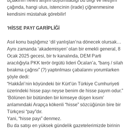
uçtakinin nefes alışını duyumsadığı bu bilgi ve iletişim
çağında, hangi ulus, istencinin (irade) çiğnenmesine
kendisini müstahak görebilir!
‘HİSSE PAYI’ GARİPLİĞİ
Asıl konu başlığımız ‘dil yanlışları’na dönecek olursak…
Aynı zamanda ‘akademisyen’ olan bir emekli general, 8
Ocak 2025 gecesi, bir tv kanalında, DEM Parti
aracılığıyla PKK terör örgütü lideri Öcalan’a, “barış / silah
bırakma çağrısı” (?) yaptırılması çabalarını yorumlarken
şöyle dedi:
“Hakkâri’nin köyündeki bir Kürt’ün Türkiye Cumhuriyeti
üzerindeki hisse payı neyse benim de hisse payım odur.”
‘Bölünen bir bütünden bir kimseye düşen kısım’
anlamındaki Arapça kökenli “hisse” sözcüğünün bire bir
Türkçesi “pay”dır.
Yani, “hisse payı” denmez.
Bu da satışı en yüksek gündelik gazetelerimizde birinin