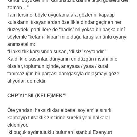
kendi ‘büyüklerinin’ kanunsuzluklarına tepki gösterdikleri
zaman…”
Tam tersine, böyle uygulamalara gözlerini kapatıp
kulaklarını tıkayanlardan özellikle dindar geçinen her
düzeydeki partililere de “hadis” mi yoksa bir başka dinî
söylemle “kelam-ı kibar” mı olduğu tartışılan ünlü uyarıyı
anımsatalım:
“Haksızlık karşısında susan, ‘dilsiz’ şeytandır.”
Kaldı ki o susanlar, dünyanın en düzgün insanı bile
olsalar, toplumun içinde, anayasa / yasa / kural
tanımazlığın bir parçası damgasıyla dolaşmayı göze
alıyorlar, demektir.
CHP’Yİ “SİL(KELE)MEK”!
Öte yandan, haksızlıklar elbette ‘söylem’le sınırlı
kalmayıp tutsaklık zincirine sürekli yeni halkalar
ekleniyor.
İki buçuk aydır tutuklu bulunan İstanbul Esenyurt