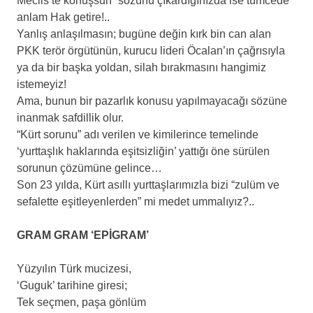
Meclis’te konuşsun” sözünü çıkardığınızda ise tümcede
anlam Hak getire!..
Yanlış anlaşılmasın; bugüne değin kırk bin can alan
PKK terör örgütünün, kurucu lideri Öcalan’ın çağrısıyla
ya da bir başka yoldan, silah bırakmasını hangimiz
istemeyiz!
Ama, bunun bir pazarlık konusu yapılmayacağı sözüne
inanmak safdillik olur.
“Kürt sorunu” adı verilen ve kimilerince temelinde
‘yurttaşlık haklarında eşitsizliğin’ yattığı öne sürülen
sorunun çözümüne gelince…
Son 23 yılda, Kürt asıllı yurttaşlarımızla bizi “zulüm ve
sefalette eşitleyenlerden” mi medet ummalıyız?..
GRAM GRAM ‘EPİGRAM’
Yüzyılın Türk mucizesi,
‘Guguk’ tarihine giresi;
Tek seçmen, paşa gönlüm