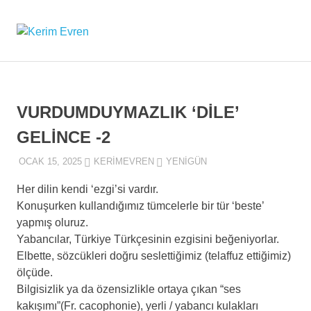
Skip
to
Kerim
MENU
content
Kerim
Evren'in
Evren
Güncel
Yazıları
VURDUMDUYMAZLIK ‘DİLE’
GELİNCE -2
OCAK 15, 2025
KERIMEVREN
YENIGÜN
Her dilin kendi ‘ezgi’si vardır.
Konuşurken kullandığımız tümcelerle bir tür ‘beste’
yapmış oluruz.
Yabancılar, Türkiye Türkçesinin ezgisini beğeniyorlar.
Elbette, sözcükleri doğru seslettiğimiz (telaffuz ettiğimiz)
ölçüde.
Bilgisizlik ya da özensizlikle ortaya çıkan “ses
kakışımı”(Fr. cacophonie), yerli / yabancı kulakları