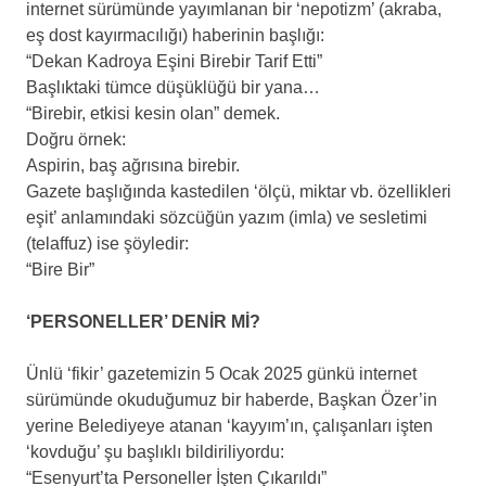
internet sürümünde yayımlanan bir ‘nepotizm’ (akraba,
eş dost kayırmacılığı) haberinin başlığı:
“Dekan Kadroya Eşini Birebir Tarif Etti”
Başlıktaki tümce düşüklüğü bir yana…
“Birebir, etkisi kesin olan” demek.
Doğru örnek:
Aspirin, baş ağrısına birebir.
Gazete başlığında kastedilen ‘ölçü, miktar vb. özellikleri
eşit’ anlamındaki sözcüğün yazım (imla) ve sesletimi
(telaffuz) ise şöyledir:
“Bire Bir”
‘PERSONELLER’ DENİR Mİ?
Ünlü ‘fikir’ gazetemizin 5 Ocak 2025 günkü internet
sürümünde okuduğumuz bir haberde, Başkan Özer’in
yerine Belediyeye atanan ‘kayyım’ın, çalışanları işten
‘kovduğu’ şu başlıklı bildiriliyordu:
“Esenyurt’ta Personeller İşten Çıkarıldı”