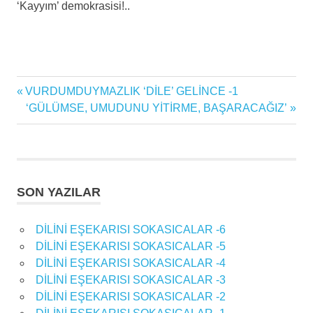
‘Kayyım’ demokrasisi!..
Previous
VURDUMDUYMAZLIK ‘DİLE’ GELİNCE -1
Yazı
Post:
Next
‘GÜLÜMSE, UMUDUNU YİTİRME, BAŞARACAĞIZ’
gezinmesi
Post:
SON YAZILAR
DİLİNİ EŞEKARISI SOKASICALAR -6
DİLİNİ EŞEKARISI SOKASICALAR -5
DİLİNİ EŞEKARISI SOKASICALAR -4
DİLİNİ EŞEKARISI SOKASICALAR -3
DİLİNİ EŞEKARISI SOKASICALAR -2