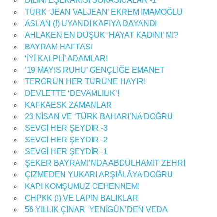
DİLİNİ EŞEKARISI SOKASICALAR -1
TÜRK ‘JEAN VALJEAN’ EKREM İMAMOĞLU
ASLAN (!) UYANDI KAPIYA DAYANDI
AHLAKEN EN DÜŞÜK ‘HAYAT KADINI’ MI?
BAYRAM HAFTASI
‘İYİ KALPLİ’ ADAMLAR!
’19 MAYIS RUHU’ GENÇLİĞE EMANET
TERÖRÜN HER TÜRÜNE HAYIR!
DEVLETTE ‘DEVAMLILIK’!
KAFKAESK ZAMANLAR
23 NİSAN VE ‘TÜRK BAHARI’NA DOĞRU
SEVGİ HER ŞEYDİR -3
SEVGİ HER ŞEYDİR -2
SEVGİ HER ŞEYDİR -1
ŞEKER BAYRAMI’NDA ABDÜLHAMİT ZEHRİ
ÇİZMEDEN YUKARI ARŞIÂLÂYA DOĞRU
KAPI KOMŞUMUZ CEHENNEM!
CHPKK (!) VE LAPİN BALIKLARI
56 YILLIK ÇINAR ‘YENİGÜN’DEN VEDA