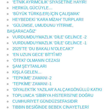
‘ETNİK AYRIMCILIK’ SİYASETİNE HAYIR!
HERKÜL GÜCÜYLE…
‘BÜYÜK TÜRK(LER) İÇİN ÇALIŞMAK’
HEYBEDEKİ ‘KARA MİZAH’ TURPLARI!
‘GÜLÜMSE, UMUDUNU YİTİRME,
BAŞARACAĞIZ’
VURDUMDUYMAZLIK ‘DİLE’ GELİNCE -2
VURDUMDUYMAZLIK ‘DİLE’ GELİNCE -1
2025’TE ‘DU BAKALI N’OLECAK?’
‘EN UZUN GECE’ BİTTỈ Mİ?
‘ÖTEKİ’ OLMANIN CEZASI
ŞAM ŞEYTANLARI
KIŞLA GELEN…
‘TEPKİME’ ZAMANI -2
‘TEPKİME’ ZAMANI -1
‘DİYALEKTİK YAZILAR’A ALÇAKGÖNÜLLÜ KATKI
TOPLUMCA ‘SİBİRYA HİSTERİSİ’NE DOĞRU
CUMHURİYET GÜNDÜZSEFASIDIR
TIBBIN BEŞİĞİNDE BEBEK CİNAYETLERİ