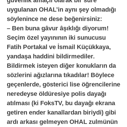
güvenlik amaçlı olarak bir süre
uygulanan OHAL’in aynı şey olmadığı
söylenince ne dese beğenirsiniz:
–
Ben buna gâvur âşıklığı diyorum!
Seçim özel yayınının iki sunucusu
Fatih Portakal
ve
İsmail Küçükkaya
,
yandaşa haddini bildirmediler.
Bildirmek isteyen diğer konukların da
sözlerini ağızlarına tıkadılar! Böylece
geçenlerde,
gösterici lise öğrencilerine
neredeyse öldüresiye polis dayağı
atılması (ki FoksTV, bu dayağı ekrana
getiren ender kanallardan biriydi) gibi
ardı arkası gelmeyen OHAL zulmünün