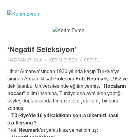
Skip
to
Kerim
MENU
content
Kerim
Evren'in
Evren
Güncel
Yazıları
‘Negatif Seleksiyon’
HAZIRAN 27, 2018
KERIM EVREN
CETVEL
Hitler Almanya’sından 1936 yılında kaçıp Türkiye’ye
sığınan Alman İktisat Profesörü
Fritz Neumark,
1952’ye
dek İstanbul Üniversitesinde eğitim vermiş.
“Hocaların
hocası”
bilim insanına, Türkiye’den ayrılırken yaptığı
söyleşi toplantısında bir gazeteci, çok ilginç bir soru
sormuş:
–
Türkiye’de 16 yıl kaldıktan sonra ülkemizi nasıl
özetlersiniz?
Prof.
Neumark’
ın yanıtı kısa ve net olmuş: