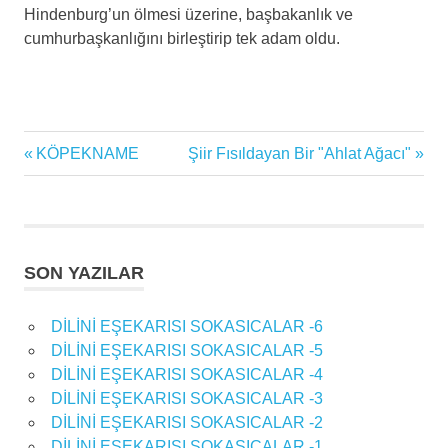
Hindenburg’un ölmesi üzerine, başbakanlık ve
cumhurbaşkanlığını birleştirip tek adam oldu.
Previous
Next
KÖPEKNAME
Şiir Fısıldayan Bir "Ahlat Ağacı"
Yazı
Post:
Post:
gezinmesi
SON YAZILAR
DİLİNİ EŞEKARISI SOKASICALAR -6
DİLİNİ EŞEKARISI SOKASICALAR -5
DİLİNİ EŞEKARISI SOKASICALAR -4
DİLİNİ EŞEKARISI SOKASICALAR -3
DİLİNİ EŞEKARISI SOKASICALAR -2
DİLİNİ EŞEKARISI SOKASICALAR -1