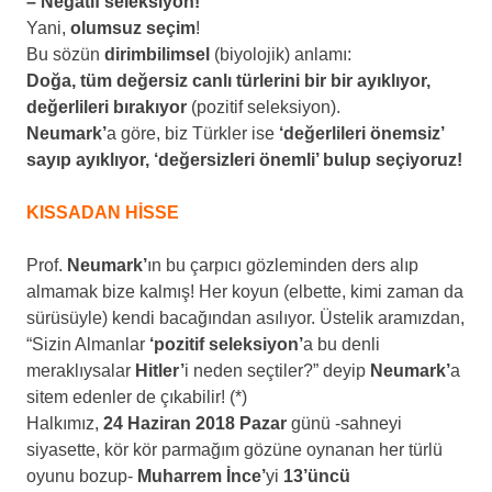
– Negatif seleksiyon!
Yani,
olumsuz seçim
!
Bu sözün
dirimbilimsel
(biyolojik) anlamı:
Doğa, tüm değersiz canlı türlerini bir bir ayıklıyor,
değerlileri bırakıyor
(pozitif seleksiyon).
Neumark’
a göre, biz Türkler ise
‘değerlileri önemsiz’
sayıp ayıklıyor, ‘değersizleri önemli’ bulup seçiyoruz!
KISSADAN HİSSE
Prof.
Neumark’
ın bu çarpıcı gözleminden ders alıp
almamak bize kalmış! Her koyun (elbette, kimi zaman da
sürüsüyle) kendi bacağından asılıyor. Üstelik aramızdan,
“Sizin Almanlar
‘pozitif seleksiyon’
a bu denli
meraklıysalar
Hitler’
i neden seçtiler?” deyip
Neumark’
a
sitem edenler de çıkabilir! (*)
Halkımız,
24 Haziran 2018 Pazar
günü -sahneyi
siyasette, kör kör parmağım gözüne oynanan her türlü
oyunu bozup-
Muharrem İnce’
yi
13’üncü