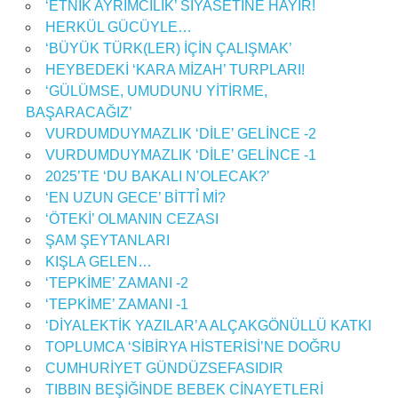
‘ETNİK AYRIMCILIK’ SİYASETİNE HAYIR!
HERKÜL GÜCÜYLE…
‘BÜYÜK TÜRK(LER) İÇİN ÇALIŞMAK’
HEYBEDEKİ ‘KARA MİZAH’ TURPLARI!
‘GÜLÜMSE, UMUDUNU YİTİRME,
BAŞARACAĞIZ’
VURDUMDUYMAZLIK ‘DİLE’ GELİNCE -2
VURDUMDUYMAZLIK ‘DİLE’ GELİNCE -1
2025’TE ‘DU BAKALI N’OLECAK?’
‘EN UZUN GECE’ BİTTỈ Mİ?
‘ÖTEKİ’ OLMANIN CEZASI
ŞAM ŞEYTANLARI
KIŞLA GELEN…
‘TEPKİME’ ZAMANI -2
‘TEPKİME’ ZAMANI -1
‘DİYALEKTİK YAZILAR’A ALÇAKGÖNÜLLÜ KATKI
TOPLUMCA ‘SİBİRYA HİSTERİSİ’NE DOĞRU
CUMHURİYET GÜNDÜZSEFASIDIR
TIBBIN BEŞİĞİNDE BEBEK CİNAYETLERİ