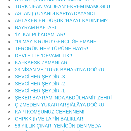
TÜRK ‘JEAN VALJEAN’ EKREM İMAMOĞLU
ASLAN (!) UYANDI KAPIYA DAYANDI
AHLAKEN EN DÜŞÜK ‘HAYAT KADINI’ MI?
BAYRAM HAFTASI
‘İYİ KALPLİ’ ADAMLAR!
’19 MAYIS RUHU’ GENÇLİĞE EMANET
TERÖRÜN HER TÜRÜNE HAYIR!
DEVLETTE ‘DEVAMLILIK’!
KAFKAESK ZAMANLAR
23 NİSAN VE ‘TÜRK BAHARI’NA DOĞRU
SEVGİ HER ŞEYDİR -3
SEVGİ HER ŞEYDİR -2
SEVGİ HER ŞEYDİR -1
ŞEKER BAYRAMI’NDA ABDÜLHAMİT ZEHRİ
ÇİZMEDEN YUKARI ARŞIÂLÂYA DOĞRU
KAPI KOMŞUMUZ CEHENNEM!
CHPKK (!) VE LAPİN BALIKLARI
56 YILLIK ÇINAR ‘YENİGÜN’DEN VEDA