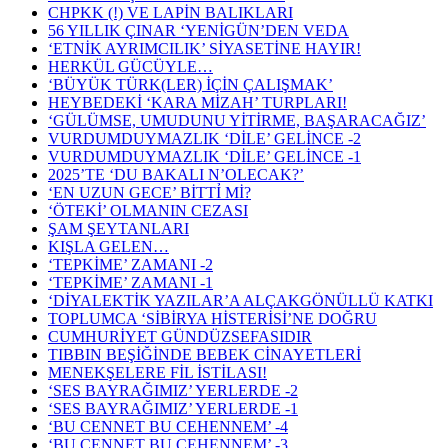
CHPKK (!) VE LAPİN BALIKLARI
56 YILLIK ÇINAR ‘YENİGÜN’DEN VEDA
‘ETNİK AYRIMCILIK’ SİYASETİNE HAYIR!
HERKÜL GÜCÜYLE…
‘BÜYÜK TÜRK(LER) İÇİN ÇALIŞMAK’
HEYBEDEKİ ‘KARA MİZAH’ TURPLARI!
‘GÜLÜMSE, UMUDUNU YİTİRME, BAŞARACAĞIZ’
VURDUMDUYMAZLIK ‘DİLE’ GELİNCE -2
VURDUMDUYMAZLIK ‘DİLE’ GELİNCE -1
2025’TE ‘DU BAKALI N’OLECAK?’
‘EN UZUN GECE’ BİTTỈ Mİ?
‘ÖTEKİ’ OLMANIN CEZASI
ŞAM ŞEYTANLARI
KIŞLA GELEN…
‘TEPKİME’ ZAMANI -2
‘TEPKİME’ ZAMANI -1
‘DİYALEKTİK YAZILAR’A ALÇAKGÖNÜLLÜ KATKI
TOPLUMCA ‘SİBİRYA HİSTERİSİ’NE DOĞRU
CUMHURİYET GÜNDÜZSEFASIDIR
TIBBIN BEŞİĞİNDE BEBEK CİNAYETLERİ
MENEKŞELERE FİL İSTİLASI!
‘SES BAYRAĞIMIZ’ YERLERDE -2
‘SES BAYRAĞIMIZ’ YERLERDE -1
‘BU CENNET BU CEHENNEM’ -4
‘BU CENNET BU CEHENNEM’ -3