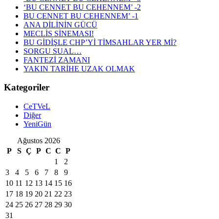
‘BU CENNET BU CEHENNEM’ -2
BU CENNET BU CEHENNEM’ -1
ANA DİLİNİN GÜCÜ
MECLİS SİNEMASI!
BU GİDİŞLE CHP’Yİ TİMSAHLAR YER Mİ?
SORGU SUAL…
FANTEZİ ZAMANI
YAKIN TARİHE UZAK OLMAK
Kategoriler
CeTVeL
Diğer
YeniGün
Ağustos 2026
P
S
Ç
P
C
C
P
1
2
3
4
5
6
7
8
9
10
11
12
13
14
15
16
17
18
19
20
21
22
23
24
25
26
27
28
29
30
31