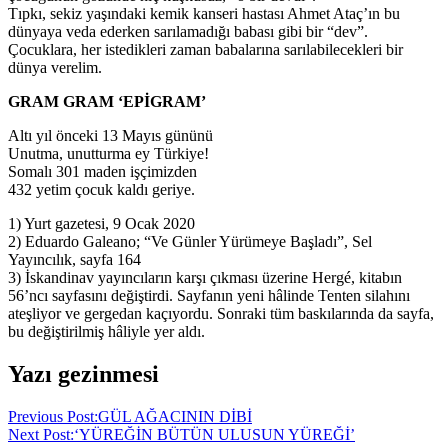
Tıpkı, sekiz yaşındaki kemik kanseri hastası Ahmet Ataç’ın bu
dünyaya veda ederken sarılamadığı babası gibi bir “dev”.
Çocuklara, her istedikleri zaman babalarına sarılabilecekleri bir
dünya verelim.
GRAM GRAM ‘EPİGRAM’
Altı yıl önceki 13 Mayıs gününü
Unutma, unutturma ey Türkiye!
Somalı 301 maden işçimizden
432 yetim çocuk kaldı geriye.
1) Yurt gazetesi, 9 Ocak 2020
2) Eduardo Galeano; “Ve Günler Yürümeye Başladı”, Sel
Yayıncılık, sayfa 164
3) İskandinav yayıncıların karşı çıkması üzerine Hergé, kitabın
56’ncı sayfasını değiştirdi. Sayfanın yeni hâlinde Tenten silahını
ateşliyor ve gergedan kaçıyordu. Sonraki tüm baskılarında da sayfa,
bu değiştirilmiş hâliyle yer aldı.
Yazı gezinmesi
Previous Post:
GÜL AĞACININ DİBİ
Next Post:
‘YÜREĞİN BÜTÜN ULUSUN YÜREĞİ’