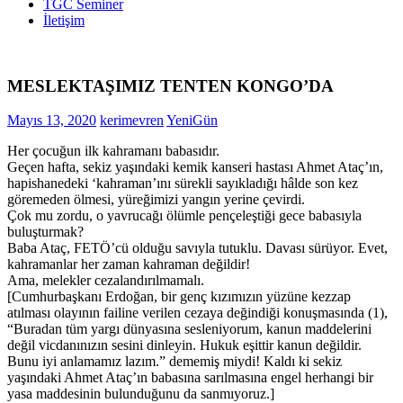
TGC Seminer
İletişim
MESLEKTAŞIMIZ TENTEN KONGO’DA
Mayıs 13, 2020
kerimevren
YeniGün
Her çocuğun ilk kahramanı babasıdır.
Geçen hafta, sekiz yaşındaki kemik kanseri hastası Ahmet Ataç’ın,
hapishanedeki ‘kahraman’ını sürekli sayıkladığı hâlde son kez
göremeden ölmesi, yüreğimizi yangın yerine çevirdi.
Çok mu zordu, o yavrucağı ölümle pençeleştiği gece babasıyla
buluşturmak?
Baba Ataç, FETÖ’cü olduğu savıyla tutuklu. Davası sürüyor. Evet,
kahramanlar her zaman kahraman değildir!
Ama, melekler cezalandırılmamalı.
[Cumhurbaşkanı Erdoğan, bir genç kızımızın yüzüne kezzap
atılması olayının failine verilen cezaya değindiği konuşmasında (1),
“Buradan tüm yargı dünyasına sesleniyorum, kanun maddelerini
değil vicdanınızın sesini dinleyin. Hukuk eşittir kanun değildir.
Bunu iyi anlamamız lazım.” dememiş miydi! Kaldı ki sekiz
yaşındaki Ahmet Ataç’ın babasına sarılmasına engel herhangi bir
yasa maddesinin bulunduğunu da sanmıyoruz.]