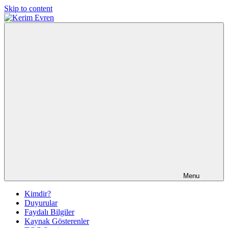
Skip to content
Kerim
Kerim
Evren
Evren'in
Güncel
Yazıları
Menu
Kimdir?
Duyurular
Faydalı Bilgiler
Kaynak Gösterenler