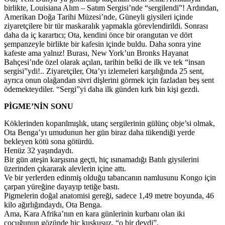
birlikte, Louisiana Alım – Satım Sergisi’nde “sergilendi”! Ardından,
Amerikan Doğa Tarihi Müzesi’nde, Güneyli giysileri içinde
ziyaretçilere bir tür maskaralık yapmakla görevlendirildi. Sonrası
daha da iç karartıcı; Ota, kendini önce bir orangutan ve dört
şempanzeyle birlikte bir kafesin içinde buldu. Daha sonra yine
kafeste ama yalnız! Burası, New York’un Bronks Hayanat
Bahçesi’nde özel olarak açılan, tarihin belki de ilk ve tek “insan
sergisi”ydi!.. Ziyaretçiler, Ota’yı izlemeleri karşılığında 25 sent,
ayrıca onun olağandan sivri dişlerini görmek için fazladan beş sent
ödemekteydiler. “Sergi”yi daha ilk günden kırk bin kişi gezdi.
PİGME’NİN SONU
Köklerinden koparılmışlık, utanç sergilerinin gülünç obje’si olmak,
Ota Benga’yı umudunun her gün biraz daha tükendiği yerde
bekleyen kötü sona götürdü.
Henüz 32 yaşındaydı.
Bir gün ateşin karşısına geçti, hiç ısınamadığı Batılı giysilerini
üzerinden çıkararak alevlerin içine attı.
Ve bir yerlerden edinmiş olduğu tabancanın namlusunu Kongo için
çarpan yüreğine dayayıp tetiğe bastı.
Pigmelerin doğal anatomisi gereği, sadece 1,49 metre boyunda, 46
kilo ağırlığındaydı, Ota Benga.
Ama, Kara Afrika’nın en kara günlerinin kurbanı olan iki
çocuğunun gözünde hiç kuşkusuz, “o bir devdi”.