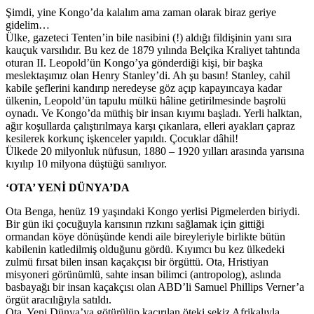
Şimdi, yine Kongo’da kalalım ama zaman olarak biraz geriye
gidelim…
Ülke, gazeteci Tenten’in bile nasibini (!) aldığı fildişinin yanı sıra
kauçuk varsılıdır. Bu kez de 1879 yılında Belçika Kraliyet tahtında
oturan II. Leopold’ün Kongo’ya gönderdiği kişi, bir başka
meslektaşımız olan Henry Stanley’di. Ah şu basın! Stanley, cahil
kabile şeflerini kandırıp neredeyse göz açıp kapayıncaya kadar
ülkenin, Leopold’ün tapulu mülkü hâline getirilmesinde başrolü
oynadı. Ve Kongo’da müthiş bir insan kıyımı başladı. Yerli halktan,
ağır koşullarda çalıştırılmaya karşı çıkanlara, elleri ayakları çapraz
kesilerek korkunç işkenceler yapıldı. Çocuklar dâhil!
Ülkede 20 milyonluk nüfusun, 1880 – 1920 yılları arasında yarısına
kıyılıp 10 milyona düştüğü sanılıyor.
‘OTA’ YENİ DÜNYA’DA
Ota Benga, henüz 19 yaşındaki Kongo yerlisi Pigmelerden biriydi.
Bir gün iki çocuğuyla karısının rızkını sağlamak için gittiği
ormandan köye dönüşünde kendi aile bireyleriyle birlikte bütün
kabilenin katledilmiş olduğunu gördü. Kıyımcı bu kez ülkedeki
zulmü fırsat bilen insan kaçakçısı bir örgüttü. Ota, Hristiyan
misyoneri görünümlü, sahte insan bilimci (antropolog), aslında
basbayağı bir insan kaçakçısı olan ABD’li Samuel Phillips Verner’a
örgüt aracılığıyla satıldı.
Ota, Yeni Dünya’ya götürülüp kaçırılan öteki sekiz Afrikalıyla