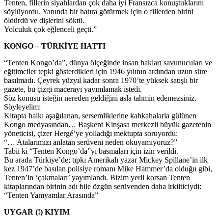
Tenten, fillerin siyahlardan çok daha iyi Fransızca konuştuklarını
söylüyordu. Yanında bir hatıra götürmek için o fillerden birini
öldürdü ve dişlerini söktü.
Yolculuk çok eğlenceli geçti.”
KONGO – TÜRKİYE HATTI
“Tenten Kongo’da”, dünya ölçeğinde insan hakları savunucuları ve
eğitimciler tepki gösterdikleri için 1946 yılının ardından uzun süre
basılmadı. Çeyrek yüzyıl kadar sonra 1970’te yüksek satışlı bir
gazete, bu çizgi macerayı yayımlamak istedi.
Söz konusu isteğin nereden geldiğini asla tahmin edemezsiniz.
Söyleyelim:
Kitapta halkı aşağılanan, sersemliklerine kahkahalarla gülünen
Kongo medyasından… Başkent Kinşasa merkezli büyük gazetenin
yöneticisi, çizer Hergé’ye yolladığı mektupta soruyordu:
“… Atalarımızı anlatan serüveni neden okuyamıyoruz?”
Tabii ki “Tenten Kongo’da”yı basmaları için izin verildi.
Bu arada Türkiye’de; tıpkı Amerikalı yazar Mickey Spillane’in ilk
kez 1947’de basılan polisiye romanı Mike Hammer’da olduğu gibi,
Tenten’in ‘çakmaları’ yayımlandı. Bizim yerli korsan Tenten
kitaplarından birinin adı bile özgün serüvenden daha irkilticiydi:
“Tenten Yamyamlar Arasında”
UYGAR (!) KIYIM