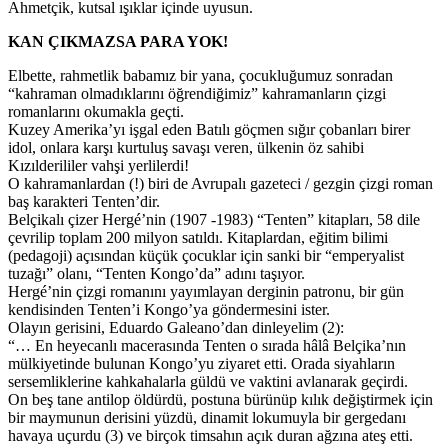
Ahmetçik, kutsal ışıklar içinde uyusun.
KAN ÇIKMAZSA PARA YOK!
Elbette, rahmetlik babamız bir yana, çocukluğumuz sonradan
“kahraman olmadıklarını öğrendiğimiz” kahramanların çizgi
romanlarını okumakla geçti.
Kuzey Amerika’yı işgal eden Batılı göçmen sığır çobanları birer
idol, onlara karşı kurtuluş savaşı veren, ülkenin öz sahibi
Kızılderililer vahşi yerlilerdi!
O kahramanlardan (!) biri de Avrupalı gazeteci / gezgin çizgi roman
baş karakteri Tenten’dir.
Belçikalı çizer Hergé’nin (1907 -1983) “Tenten” kitapları, 58 dile
çevrilip toplam 200 milyon satıldı. Kitaplardan, eğitim bilimi
(pedagoji) açısından küçük çocuklar için sanki bir “emperyalist
tuzağı” olanı, “Tenten Kongo’da” adını taşıyor.
Hergé’nin çizgi romanını yayımlayan derginin patronu, bir gün
kendisinden Tenten’i Kongo’ya göndermesini ister.
Olayın gerisini, Eduardo Galeano’dan dinleyelim (2):
“… En heyecanlı macerasında Tenten o sırada hâlâ Belçika’nın
mülkiyetinde bulunan Kongo’yu ziyaret etti. Orada siyahların
sersemliklerine kahkahalarla güldü ve vaktini avlanarak geçirdi.
On beş tane antilop öldürdü, postuna bürünüp kılık değiştirmek için
bir maymunun derisini yüzdü, dinamit lokumuyla bir gergedanı
havaya uçurdu (3) ve birçok timsahın açık duran ağzına ateş etti.