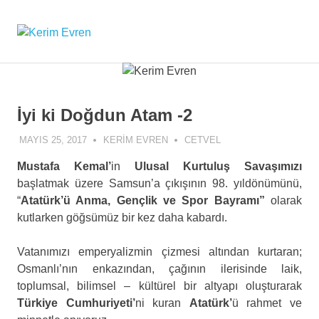
Skip
to
Kerim
MENU
content
Kerim
Evren'in
Evren
Güncel
Yazıları
İyi ki Doğdun Atam -2
MAYIS 25, 2017
KERIM EVREN
CETVEL
Mustafa Kemal’
in
Ulusal Kurtuluş Savaşımızı
başlatmak üzere Samsun’a çıkışının 98. yıldönümünü,
“
Atatürk’ü Anma, Gençlik ve Spor Bayramı”
olarak
kutlarken göğsümüz bir kez daha kabardı.
Vatanımızı emperyalizmin çizmesi altından kurtaran;
Osmanlı’nın enkazından, çağının ilerisinde laik,
toplumsal, bilimsel – kültürel bir altyapı oluşturarak
Türkiye Cumhuriyeti’
ni kuran
Atatürk’
ü rahmet ve