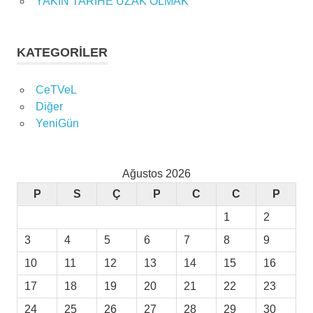
YAKIN TARİHE UZAK OLMAK
KATEGORILER
CeTVeL
Diğer
YeniGün
Ağustos 2026
P
S
Ç
P
C
C
P
1
2
3
4
5
6
7
8
9
10
11
12
13
14
15
16
17
18
19
20
21
22
23
24
25
26
27
28
29
30