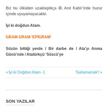
Biz bu ülküden uzaklaştıkça
O
, Anıt Kabir’inde huzur
içinde uyuyamayacaktır.
İyi ki doğdun Atam.
GRAM GRAM ‘EPİGRAM’
Sözün bittiği yerde / Bir darbe de / Ata’yı Anma
Günü’nde / Atatürkçü ‘Sözcü’ye
Previous
Next
İyi ki Doğdun Atam -1
'Sallamamak'!
Yazı
Post:
Post:
gezinmesi
SON YAZILAR