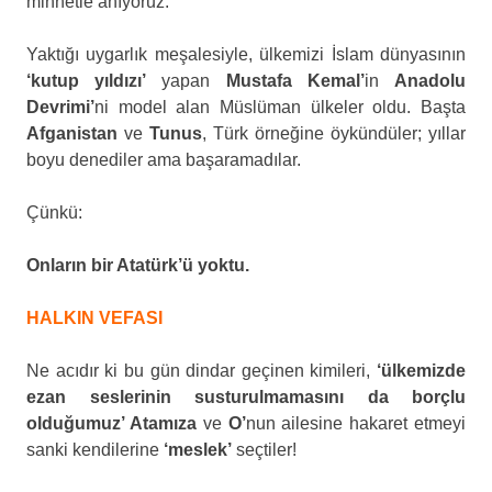
minnetle anıyoruz.
Yaktığı uygarlık meşalesiyle, ülkemizi İslam dünyasının
‘kutup yıldızı’
yapan
Mustafa Kemal’
in
Anadolu
Devrimi’
ni model alan Müslüman ülkeler oldu. Başta
Afganistan
ve
Tunus
, Türk örneğine öykündüler; yıllar
boyu denediler ama başaramadılar.
Çünkü:
Onların bir Atatürk’ü yoktu.
HALKIN VEFASI
Ne acıdır ki bu gün dindar geçinen kimileri,
‘ülkemizde
ezan seslerinin susturulmamasını da borçlu
olduğumuz’ Atamıza
ve
O’
nun ailesine hakaret etmeyi
sanki kendilerine
‘meslek’
seçtiler!