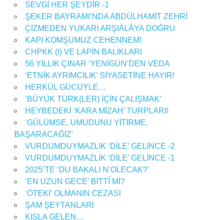
SEVGİ HER ŞEYDİR -1
ŞEKER BAYRAMI’NDA ABDÜLHAMİT ZEHRİ
ÇİZMEDEN YUKARI ARŞIÂLÂYA DOĞRU
KAPI KOMŞUMUZ CEHENNEM!
CHPKK (!) VE LAPİN BALIKLARI
56 YILLIK ÇINAR ‘YENİGÜN’DEN VEDA
‘ETNİK AYRIMCILIK’ SİYASETİNE HAYIR!
HERKÜL GÜCÜYLE…
‘BÜYÜK TÜRK(LER) İÇİN ÇALIŞMAK’
HEYBEDEKİ ‘KARA MİZAH’ TURPLARI!
‘GÜLÜMSE, UMUDUNU YİTİRME,
BAŞARACAĞIZ’
VURDUMDUYMAZLIK ‘DİLE’ GELİNCE -2
VURDUMDUYMAZLIK ‘DİLE’ GELİNCE -1
2025’TE ‘DU BAKALI N’OLECAK?’
‘EN UZUN GECE’ BİTTỈ Mİ?
‘ÖTEKİ’ OLMANIN CEZASI
ŞAM ŞEYTANLARI
KIŞLA GELEN…