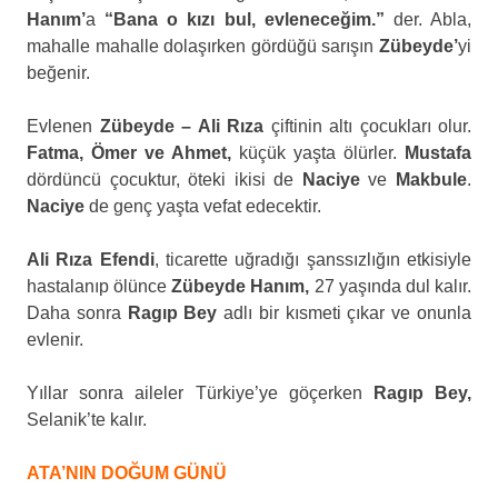
Hanım’
a
“Bana o kızı bul, evleneceğim.”
der. Abla,
mahalle mahalle dolaşırken gördüğü sarışın
Zübeyde’
yi
beğenir.
Evlenen
Zübeyde – Ali Rıza
çiftinin altı çocukları olur.
Fatma, Ömer ve Ahmet,
küçük yaşta ölürler.
Mustafa
dördüncü çocuktur, öteki ikisi de
Naciye
ve
Makbule
.
Naciye
de genç yaşta vefat edecektir.
Ali Rıza Efendi
, ticarette uğradığı şanssızlığın etkisiyle
hastalanıp ölünce
Zübeyde Hanım,
27 yaşında dul kalır.
Daha sonra
Ragıp Bey
adlı bir kısmeti çıkar ve onunla
evlenir.
Yıllar sonra aileler Türkiye’ye göçerken
Ragıp Bey,
Selanik’te kalır.
ATA’NIN DOĞUM GÜNÜ