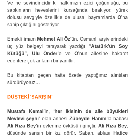
Ve ne sevindiricidir ki halkımızın ezici çoğunluğu, bu
sapkınların heveslerini kursağında bırakıyor; yürek
dolusu sevgiyle özellikle de ulusal bayramlarda
O’
na
sahip çıktığını gösteriyor.
Emekli imam
Mehmet Ali Öz’
ün, Osmanlı arşivlerindeki
üç yüz belgeyi tarayarak yazdığı
“Atatürk’ün Soy
Kütüğü”
,
Ulu Önde
r’e ve
O’
nun ailesine hakaret
edenlere çok anlamlı bir yanıttır.
Bu kitaptan geçen hafta özetle yaptığımız alıntıları
sürdürüyoruz…
DÜŞTEKİ ‘SARIŞIN’
Mustafa Kemal’
in,
‘her ikisinin de aile büyükleri
Mevlevi şeyhi’
olan annesi
Zübeyde Hanım’
la babası
Ali Rıza Bey’
in evlenme öyküsü ilginçtir.
Ali Rıza Bey,
düşünde sarışın bir kız görür. Sabah, ablası
Hatice