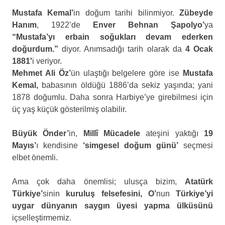
Mustafa Kemal’
in doğum tarihi bilinmiyor.
Zübeyde
Hanım
, 1922’de
Enver Behnan Şapolyo’
ya
“Mustafa’yı erbain soğukları devam ederken
doğurdum.”
diyor. Anımsadığı tarih olarak da
4 Ocak
1881′
i veriyor.
Mehmet Ali Öz’
ün ulaştığı belgelere göre ise
Mustafa
Kemal,
babasının öldüğü 1886’da sekiz yaşında; yani
1878 doğumlu. Daha sonra Harbiye’ye girebilmesi için
üç yaş küçük gösterilmiş olabilir.
Büyük Önder’
in,
Millî Mücadele
ateşini yaktığı
19
Mayıs’
ı kendisine
‘simgesel
doğum günü’
seçmesi
elbet önemli.
Ama çok daha önemlisi; ulusça bizim,
Atatürk
Türkiye’
sinin
kuruluş felsefesini, O’
nun
Türkiye’yi
uygar dünyanın saygın üyesi yapma ülküsünü
içselleştirmemiz.