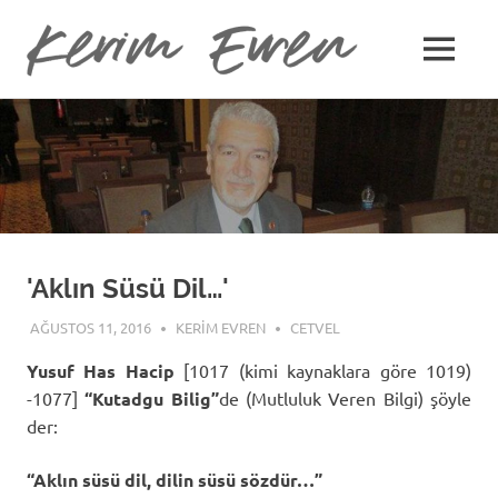
Kerim
MENU
Kerim
Evren
Skip
Evren'in
Güncel
to
Yazıları
content
'Aklın Süsü Dil…'
AĞUSTOS 11, 2016
KERIM EVREN
CETVEL
Yusuf Has Hacip
[1017 (kimi kaynaklara göre 1019)
-1077]
“Kutadgu Bilig”
de (Mutluluk Veren Bilgi) şöyle
der:
“Aklın süsü dil, dilin süsü sözdür…”