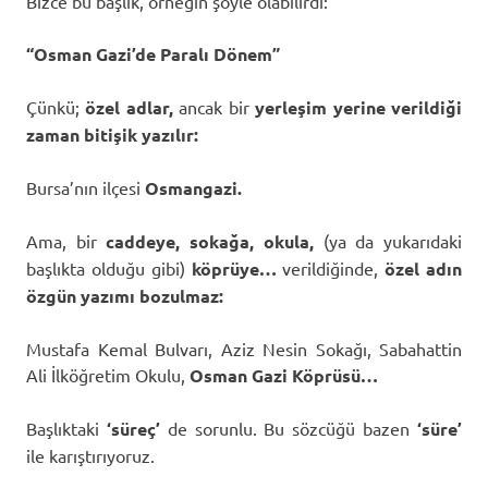
Bizce bu başlık, örneğin şöyle olabilirdi:
“Osman Gazi’de Paralı Dönem”
Çünkü;
özel adlar,
ancak bir
yerleşim yerine verildiği
zaman bitişik yazılır:
Bursa’nın ilçesi
Osmangazi.
Ama, bir
caddeye, sokağa, okula,
(ya da yukarıdaki
başlıkta olduğu gibi)
köprüye…
verildiğinde,
özel adın
özgün yazımı bozulmaz:
Mustafa Kemal Bulvarı, Aziz Nesin Sokağı, Sabahattin
Ali İlköğretim Okulu,
Osman Gazi Köprüsü…
Başlıktaki
‘süreç’
de sorunlu. Bu sözcüğü bazen
‘süre’
ile karıştırıyoruz.