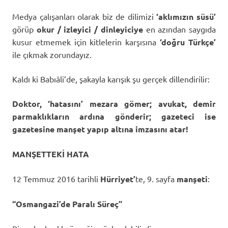
Medya çalışanları olarak biz de dilimizi
‘aklımızın süsü’
görüp
okur / izleyici / dinleyiciye
en azından saygıda
kusur etmemek için kitlelerin karşısına
‘doğru Türkçe’
ile çıkmak zorundayız.
Kaldı ki Babıâli’de, şakayla karışık şu gerçek dillendirilir:
Doktor, ‘hatasını’ mezara gömer; avukat, demir
parmaklıkların ardına gönderir; gazeteci ise
gazetesine manşet yapıp altına imzasını atar!
MANŞETTEKİ HATA
12 Temmuz 2016 tarihli
Hürriyet’
te, 9. sayfa
manşeti
:
“Osmangazi’de Paralı Süreç”