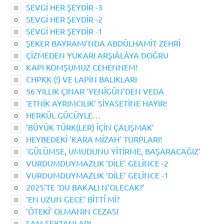
SEVGİ HER ŞEYDİR -3
SEVGİ HER ŞEYDİR -2
SEVGİ HER ŞEYDİR -1
ŞEKER BAYRAMI’NDA ABDÜLHAMİT ZEHRİ
ÇİZMEDEN YUKARI ARŞIÂLÂYA DOĞRU
KAPI KOMŞUMUZ CEHENNEM!
CHPKK (!) VE LAPİN BALIKLARI
56 YILLIK ÇINAR ‘YENİGÜN’DEN VEDA
‘ETNİK AYRIMCILIK’ SİYASETİNE HAYIR!
HERKÜL GÜCÜYLE…
‘BÜYÜK TÜRK(LER) İÇİN ÇALIŞMAK’
HEYBEDEKİ ‘KARA MİZAH’ TURPLARI!
‘GÜLÜMSE, UMUDUNU YİTİRME, BAŞARACAĞIZ’
VURDUMDUYMAZLIK ‘DİLE’ GELİNCE -2
VURDUMDUYMAZLIK ‘DİLE’ GELİNCE -1
2025’TE ‘DU BAKALI N’OLECAK?’
‘EN UZUN GECE’ BİTTỈ Mİ?
‘ÖTEKİ’ OLMANIN CEZASI
ŞAM ŞEYTANLARI