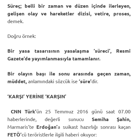
Süreç;
belli bir zaman ve düzen içinde ilerleyen,
gelişen olay ve hareketler dizisi, vetire, proses,
demek.
Doğru örnek:
Bir yasa tasarısının yasalaşma ‘süreci’, Resmî
Gazete’de yayımlanmasıyla tamamlanır.
B
ir olayın başı ile sonu arasında geçen zaman,
müddet,
anlamındaki sözcük ise
‘süre’
dir.
‘KARŞI’ YERİNE ‘KARŞIN’
CNN Türk’
ün 25 Temmuz 2016 günü saat 07.00
haberlerinde, değerli sunucu
Semiha Şahin,
Marmaris’te
Erdoğan’
a suikast hazırlığı sonrası kaçan
FETÖ’
cü teröristlerle ilgili haberi okuyor: