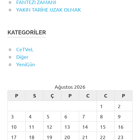
FANTEZİ ZAMANI
YAKIN TARİHE UZAK OLMAK
KATEGORILER
CeTVeL
Diğer
YeniGün
Ağustos 2026
P
S
Ç
P
C
C
P
1
2
3
4
5
6
7
8
9
10
11
12
13
14
15
16
17
18
19
20
21
22
23