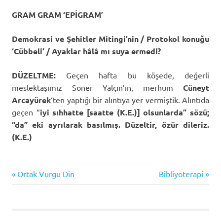
GRAM GRAM ‘EPİGRAM’
Demokrasi ve Şehitler Mitingi’nin / Protokol konuğu
‘Cübbeli’ / Ayaklar hâlâ mı suya ermedi?
DÜZELTME:
Geçen hafta bu köşede, değerli
meslektaşımız Soner Yalçın’ın, merhum
Cüneyt
Arcayürek
‘ten yaptığı bir alıntıya yer vermiştik. Alıntıda
geçen “
iyi sıhhatte
[saatte (K.E.)] olsunlarda”
sözü;
“da”
eki ayrılarak basılmış. Düzeltir, özür dileriz.
(K.E.)
Previous
Next
Yazı
Ortak Vurgu Din
Bibliyoterapi
Post:
Post:
gezinmesi