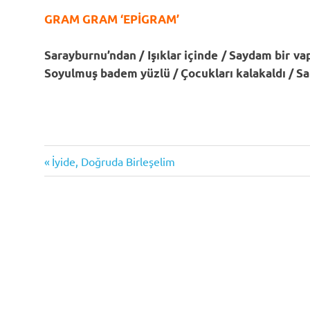
GRAM GRAM ‘EPİGRAM’
Sarayburnu’ndan / Işıklar içinde / Saydam bir va
Soyulmuş badem yüzlü / Çocukları kalakaldı / Sai
Previous
Yazı
İyide, Doğruda Birleşelim
Post:
gezinmesi