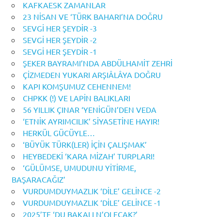
KAFKAESK ZAMANLAR
23 NİSAN VE ‘TÜRK BAHARI’NA DOĞRU
SEVGİ HER ŞEYDİR -3
SEVGİ HER ŞEYDİR -2
SEVGİ HER ŞEYDİR -1
ŞEKER BAYRAMI’NDA ABDÜLHAMİT ZEHRİ
ÇİZMEDEN YUKARI ARŞIÂLÂYA DOĞRU
KAPI KOMŞUMUZ CEHENNEM!
CHPKK (!) VE LAPİN BALIKLARI
56 YILLIK ÇINAR ‘YENİGÜN’DEN VEDA
‘ETNİK AYRIMCILIK’ SİYASETİNE HAYIR!
HERKÜL GÜCÜYLE…
‘BÜYÜK TÜRK(LER) İÇİN ÇALIŞMAK’
HEYBEDEKİ ‘KARA MİZAH’ TURPLARI!
‘GÜLÜMSE, UMUDUNU YİTİRME,
BAŞARACAĞIZ’
VURDUMDUYMAZLIK ‘DİLE’ GELİNCE -2
VURDUMDUYMAZLIK ‘DİLE’ GELİNCE -1
2025’TE ‘DU BAKALI N’OLECAK?’