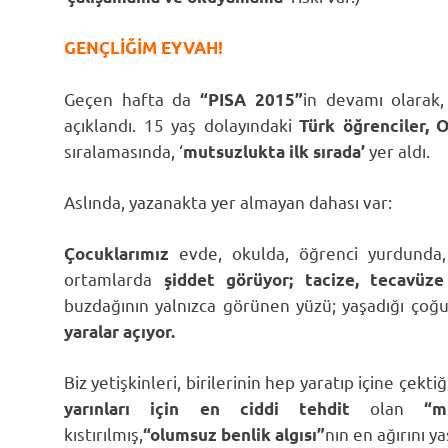
GENÇLİĞİM EYVAH!
Geçen hafta da
in devamı olarak
“PISA 2015”
açıklandı. 15 yaş dolayındaki
Türk öğrenciler,
sıralamasında, ‘
yer aldı.
mutsuzlukta ilk sırada’
Aslında, yazanakta yer almayan dahası var:
evde, okulda, öğrenci yurdunda, a
Çocuklarımız
ortamlarda
şiddet görüyor; tacize, tecavüze
buzdağının yalnızca görünen yüzü; yaşadığı çoğu 
yaralar açıyor.
Biz yetişkinleri, birilerinin hep yaratıp içine çekti
olan
yarınları için
en ciddi tehdit
“mut
kıstırılmış,
nın en ağırını 
“olumsuz benlik algısı”