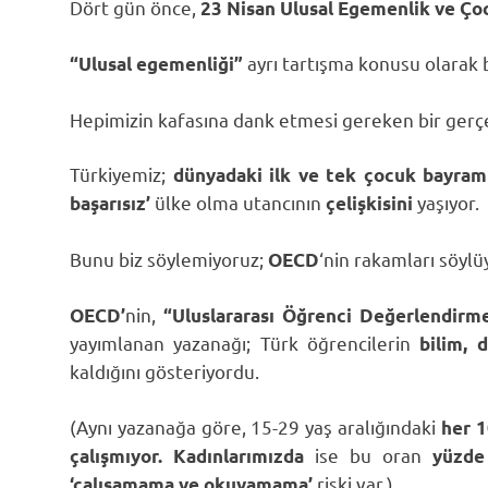
Dört gün önce,
23
Nisan Ulusal Egemenlik ve Ço
ayrı tartışma konusu olarak 
“Ulusal egemenliği”
Hepimizin kafasına dank etmesi gereken bir gerçe
Türkiyemiz;
dünyadaki ilk ve tek çocuk bayram
ülke olma utancının
yaşıyor.
başarısız’
çelişkisini
Bunu biz söylemiyoruz;
‘nin rakamları söylü
OECD
nin,
OECD’
“Uluslararası Öğrenci Değerlendir
yayımlanan yazanağı; Türk öğrencilerin
bilim, 
kaldığını gösteriyordu.
(Aynı yazanağa göre, 15-29 yaş aralığındaki
her 
ise bu oran
çalışmıyor.
Kadınlarımızda
yüzd
riski var.)
‘çalışamama ve okuyamama’