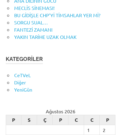
ANA DİLİNİN GÜCÜ
MECLİS SİNEMASI!
BU GİDİŞLE CHP’Yİ TİMSAHLAR YER Mİ?
SORGU SUAL…
FANTEZİ ZAMANI
YAKIN TARİHE UZAK OLMAK
KATEGORILER
CeTVeL
Diğer
YeniGün
Ağustos 2026
P
S
Ç
P
C
C
P
1
2