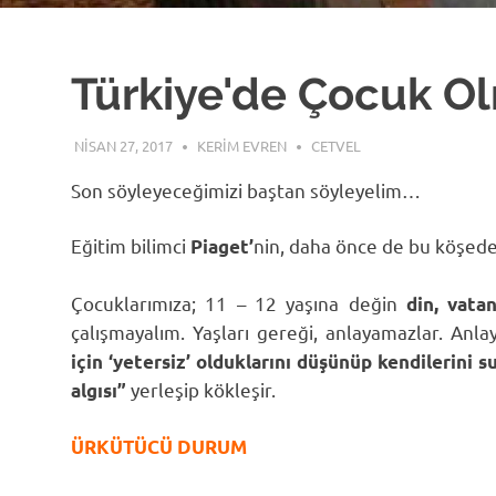
Türkiye'de Çocuk O
NISAN 27, 2017
KERIM EVREN
CETVEL
Son söyleyeceğimizi baştan söyleyelim…
Eğitim bilimci
nin, daha önce de bu köşede
Piaget’
Çocuklarımıza; 11 – 12 yaşına değin
din, vata
çalışmayalım. Yaşları gereği, anlayamazlar. Anla
için ‘yetersiz’ olduklarını düşünüp kendilerini su
yerleşip kökleşir.
algısı”
ÜRKÜTÜCÜ DURUM