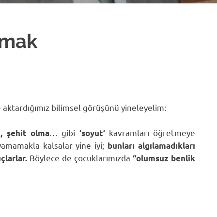
lmak
 aktardığımız bilimsel görüşünü yineleyelim:
… gibi
kavramları öğretmeye
n, şehit olma
‘soyut’
yamamakla kalsalar yine iyi;
bunları algılamadıkları
Böylece de çocuklarımızda
çlarlar.
“olumsuz benlik