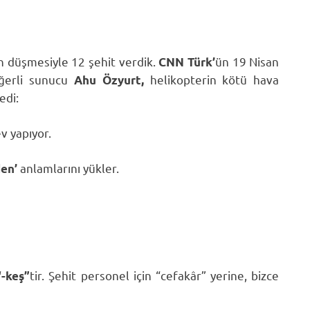
in düşmesiyle 12 şehit verdik.
ün 19 Nisan
CNN Türk’
eğerli sunucu
helikopterin kötü hava
Ahu Özyurt,
edi:
v yapıyor.
anlamlarını yükler.
den’
tir. Şehit personel için “cefakâr” yerine, bizce
“-keş”