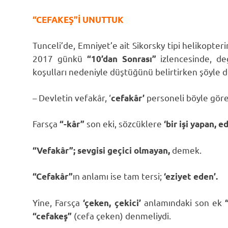
“CEFAKEŞ”İ UNUTTUK
Tunceli’de, Emniyet’e ait Sikorsky tipi helikopter
2017 günkü
izlencesinde, d
“10’dan Sonrası”
koşulları nedeniyle düştüğünü belirtirken şöyle d
– Devletin vefakâr, ‘
personeli böyle göre
cefakâr’
Farsça
son eki, sözcüklere
“-kâr”
‘bir işi yapan, e
demek.
“Vefakâr”;
sevgisi geçici olmayan,
ın anlamı ise tam tersi;
“Cefakâr”
‘eziyet eden’.
Yine, Farsça
anlamındaki son ek
‘çeken, çekici’
(cefa çeken) denmeliydi.
“cefakeş”