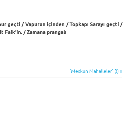
pur geçti / Vapurun içinden / Topkapı Sarayı geçti /
t Faik’in. / Zamana prangalı
Next
'Meskun Mahalleler' (!)
Post: