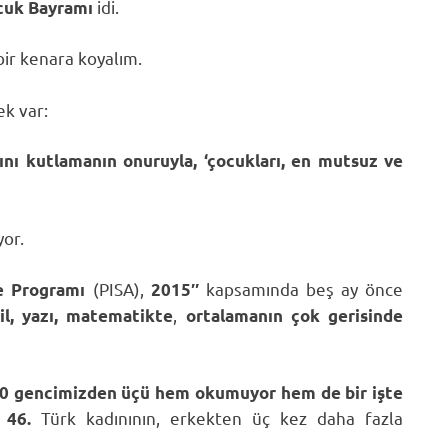
idi.
cuk Bayramı
bir kenara koyalım.
k var:
ını kutlamanın
onuruyla,
‘çocukları, en mutsuz ve
yor.
(PISA),
kapsamında beş ay önce
me Programı
2015″
,
dil, yazı, matematikte
ortalamanın çok gerisinde
10 gencimizden üçü hem okumuyor hem de bir işte
Türk kadınının, erkekten üç kez daha fazla
e 46.