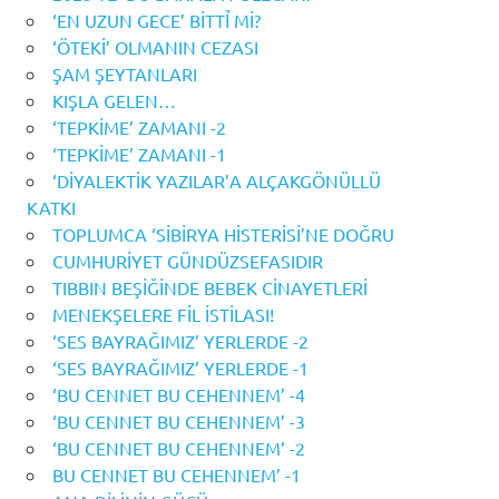
‘EN UZUN GECE’ BİTTỈ Mİ?
‘ÖTEKİ’ OLMANIN CEZASI
ŞAM ŞEYTANLARI
KIŞLA GELEN…
‘TEPKİME’ ZAMANI -2
‘TEPKİME’ ZAMANI -1
‘DİYALEKTİK YAZILAR’A ALÇAKGÖNÜLLÜ
KATKI
TOPLUMCA ‘SİBİRYA HİSTERİSİ’NE DOĞRU
CUMHURİYET GÜNDÜZSEFASIDIR
TIBBIN BEŞİĞİNDE BEBEK CİNAYETLERİ
MENEKŞELERE FİL İSTİLASI!
‘SES BAYRAĞIMIZ’ YERLERDE -2
‘SES BAYRAĞIMIZ’ YERLERDE -1
‘BU CENNET BU CEHENNEM’ -4
‘BU CENNET BU CEHENNEM’ -3
‘BU CENNET BU CEHENNEM’ -2
BU CENNET BU CEHENNEM’ -1