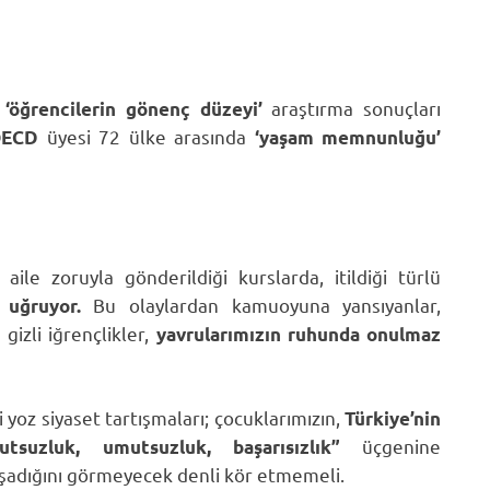
,
araştırma sonuçları
‘öğrencilerin
gönenç düzeyi’
üyesi 72 ülke arasında
OECD
‘yaşam memnunluğu’
ile zoruyla gönderildiği kurslarda, itildiği türlü
Bu olaylardan kamuoyuna yansıyanlar,
 uğruyor.
gizli iğrençlikler,
yavrularımızın ruhunda onulmaz
ği yoz siyaset tartışmaları; çocuklarımızın,
Türkiye’nin
üçgenine
suzluk, umutsuzluk, başarısızlık”
yaşadığını görmeyecek denli kör etmemeli.