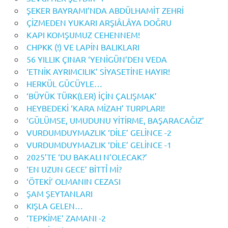
ŞEKER BAYRAMI’NDA ABDÜLHAMİT ZEHRİ
ÇİZMEDEN YUKARI ARŞIÂLÂYA DOĞRU
KAPI KOMŞUMUZ CEHENNEM!
CHPKK (!) VE LAPİN BALIKLARI
56 YILLIK ÇINAR ‘YENİGÜN’DEN VEDA
‘ETNİK AYRIMCILIK’ SİYASETİNE HAYIR!
HERKÜL GÜCÜYLE…
‘BÜYÜK TÜRK(LER) İÇİN ÇALIŞMAK’
HEYBEDEKİ ‘KARA MİZAH’ TURPLARI!
‘GÜLÜMSE, UMUDUNU YİTİRME, BAŞARACAĞIZ’
VURDUMDUYMAZLIK ‘DİLE’ GELİNCE -2
VURDUMDUYMAZLIK ‘DİLE’ GELİNCE -1
2025’TE ‘DU BAKALI N’OLECAK?’
‘EN UZUN GECE’ BİTTỈ Mİ?
‘ÖTEKİ’ OLMANIN CEZASI
ŞAM ŞEYTANLARI
KIŞLA GELEN…
‘TEPKİME’ ZAMANI -2