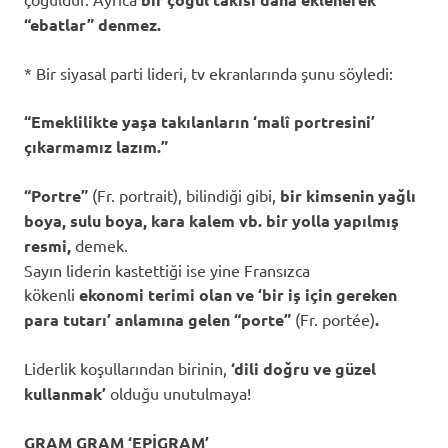
“ebatlar” denmez.
* Bir siyasal parti lideri, tv ekranlarında şunu söyledi:
“Emeklilikte yaşa takılanların ‘malî portresini’
çıkarmamız lazım.”
“Portre”
(Fr. portrait), bilindiği gibi,
bir kimsenin yağlı
boya, sulu boya, kara kalem vb. bir yolla yapılmış
resmi,
demek.
Sayın liderin kastettiği ise yine Fransızca
kökenli
ekonomi terimi olan ve ‘
bir iş için gereken
para tutarı’ anlamına gelen “porte”
(Fr. portée)
.
Liderlik koşullarından birinin,
‘dili doğru ve güzel
kullanmak’
olduğu unutulmaya!
GRAM GRAM ‘EPİGRAM’