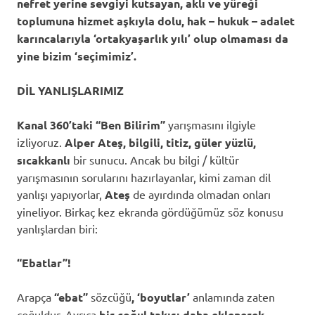
nefret yerine sevgiyi kutsayan, aklı ve yüreği
toplumuna hizmet aşkıyla dolu, hak – hukuk – adalet
karıncalarıyla ‘ortakyaşarlık yılı’ olup olmaması da
yine bizim ‘seçimimiz’.
DİL YANLIŞLARIMIZ
Kanal 360’taki
“Ben Bilirim”
yarışmasını ilgiyle
izliyoruz.
Alper Ateş, bilgili, titiz, güler yüzlü,
sıcakkanlı
bir sunucu. Ancak bu bilgi / kültür
yarışmasının sorularını hazırlayanlar, kimi zaman dil
yanlışı yapıyorlar,
Ateş
de ayırdında olmadan onları
yineliyor. Birkaç kez ekranda gördüğümüz söz konusu
yanlışlardan biri:
“Ebatlar”!
Arapça
“ebat”
sözcüğü
, ‘boyutlar’
anlamında zaten
çoğuldur. Ayrıca
bir çoğul takısı daha eklenerek