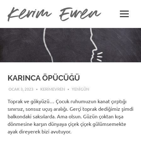
Kerim
MENU
Kerim
Evren
Skip
Evren'in
Güncel
to
Yazıları
content
KARINCA ÖPÜCÜĞÜ
OCAK 3, 2023
KERIMEVREN
YENIGÜN
Toprak ve gökyüzü… Çocuk ruhumuzun kanat çırptığı
sınırsız, sonsuz uçuş aralığı. Gerçi toprak dediğimiz şimdi
balkondaki saksılarda. Ama olsun. Güzün çoktan kışa
dönmesine karşın dünyaya çiçek çiçek gülümsemekte
ayak direyerek bizi avutuyor.