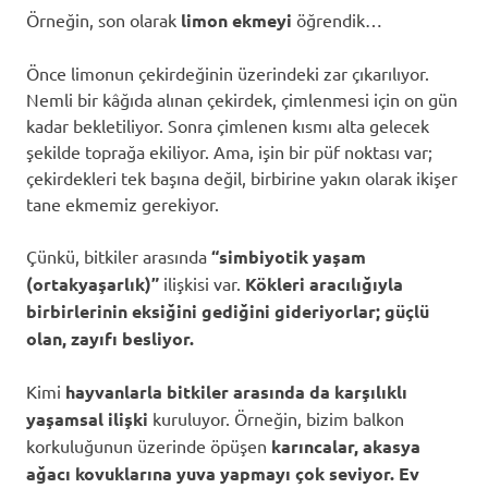
Örneğin, son olarak
limon ekmeyi
öğrendik…
Önce limonun çekirdeğinin üzerindeki zar çıkarılıyor.
Nemli bir kâğıda alınan çekirdek, çimlenmesi için on gün
kadar bekletiliyor. Sonra çimlenen kısmı alta gelecek
şekilde toprağa ekiliyor. Ama, işin bir püf noktası var;
çekirdekleri tek başına değil, birbirine yakın olarak ikişer
tane ekmemiz gerekiyor.
Çünkü, bitkiler arasında
“simbiyotik yaşam
(ortakyaşarlık)”
ilişkisi var.
Kökleri aracılığıyla
birbirlerinin eksiğini gediğini gideriyorlar; güçlü
olan, zayıfı besliyor.
Kimi
hayvanlarla bitkiler arasında da karşılıklı
yaşamsal ilişki
kuruluyor. Örneğin, bizim balkon
korkuluğunun üzerinde öpüşen
karıncalar, akasya
ağacı kovuklarına yuva yapmayı çok seviyor. Ev