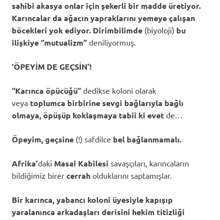
sahibi akasya onlar için şekerli bir madde üretiyor.
Karıncalar da ağacın yapraklarını yemeye çalışan
böcekleri yok ediyor. Dirimbilimde
(biyoloji)
bu
ilişkiye “mutualizm”
deniliyormuş.
‘ÖPEYİM DE GEÇSİN’!
“Karınca öpücüğü”
dedikse koloni olarak
veya
toplumca birbirine sevgi bağlarıyla bağlı
olmaya, öpüşüp koklaşmaya tabii ki evet
de…
Öpeyim, geçsine
(!) safdilce
bel bağlanmamalı.
Afrika’
daki
Masai Kabilesi
savaşçıları, karıncaların
bildiğimiz birer
cerrah
olduklarını saptamışlar.
Bir karınca, yabancı koloni üyesiyle kapışıp
yaralanınca arkadaşları derisini hekim titizliği