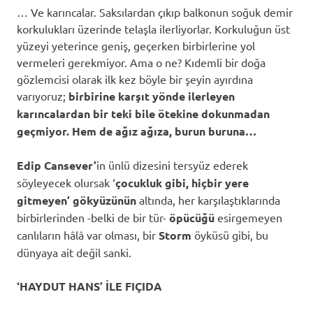
… Ve karıncalar. Saksılardan çıkıp balkonun soğuk demir
korkulukları üzerinde telaşla ilerliyorlar. Korkuluğun üst
yüzeyi yeterince geniş, geçerken birbirlerine yol
vermeleri gerekmiyor. Ama o ne? Kıdemli bir doğa
gözlemcisi olarak ilk kez böyle bir şeyin ayırdına
varıyoruz;
birbirine karşıt yönde ilerleyen
karıncalardan bir teki bile ötekine dokunmadan
geçmiyor. Hem de ağız ağıza, burun buruna…
Edip Cansever’
in ünlü dizesini tersyüz ederek
söyleyecek olursak ‘
çocukluk gibi, hiçbir yere
gitmeyen’ gökyüzünün
altında, her karşılaştıklarında
birbirlerinden -belki de bir tür-
öpücüğü
esirgemeyen
canlıların hâlâ var olması, bir
Storm
öyküsü gibi, bu
dünyaya ait değil sanki.
‘HAYDUT HANS’ İLE FIÇIDA