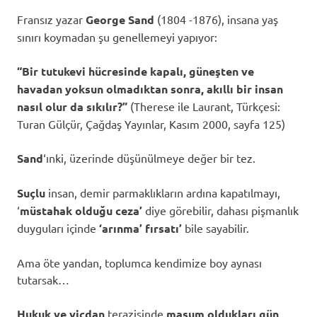
Fransız yazar
George Sand
(1804 -1876), insana yaş
sınırı koymadan şu genellemeyi yapıyor:
“Bir tutukevi hücresinde kapalı, güneşten ve
havadan yoksun olmadıktan sonra, akıllı bir insan
nasıl olur da sıkılır?”
(Therese ile Laurant, Türkçesi:
Turan Gülçür, Çağdaş Yayınlar, Kasım 2000, sayfa 125)
Sand
‘ınki, üzerinde düşünülmeye değer bir tez.
Suçlu
insan, demir parmaklıkların ardına kapatılmayı,
‘
müstahak olduğu ceza’
diye görebilir, dahası pişmanlık
duyguları içinde
‘arınma’ fırsatı’
bile sayabilir.
Ama öte yandan, toplumca kendimize boy aynası
tutarsak…
Hukuk ve vicdan
terazisinde
masum oldukları gün