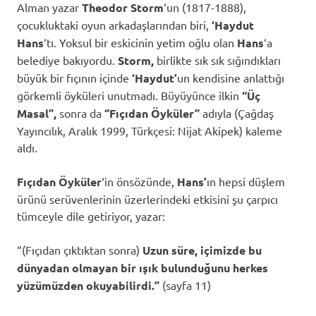
Alman yazar
Theodor Storm
‘un (1817-1888),
çocukluktaki oyun arkadaşlarından biri,
‘Haydut
Hans
‘tı.
Yoksul bir eskicinin yetim oğlu olan
Hans
‘a
belediye bakıyordu.
Storm,
birlikte sık sık sığındıkları
büyük bir fıçının içinde
‘Haydut’
un kendisine anlattığı
görkemli öyküleri unutmadı. Büyüyünce ilkin
“Üç
Masal”,
sonra da
“Fıçıdan Öyküler”
adıyla (Çağdaş
Yayıncılık, Aralık 1999, Türkçesi: Nijat Akipek) kaleme
aldı.
Fıçıdan Öyküler
‘in önsözünde,
Hans’
ın hepsi düşlem
ürünü serüvenlerinin üzerlerindeki etkisini şu çarpıcı
tümceyle dile getiriyor, yazar:
“(Fıçıdan çıktıktan sonra)
Uzun süre, içimizde bu
dünyadan olmayan bir ışık bulunduğunu herkes
yüzümüzden okuyabilirdi.”
(sayfa 11)