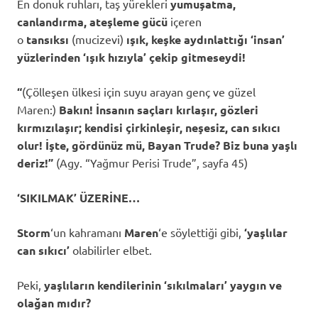
En donuk ruhları, taş yürekleri
yumuşatma,
canlandırma, ateşleme
gücü
içeren
o
tansıksı
(mucizevi)
ışık, keşke aydınlattığı ‘insan’
yüzlerinden ‘ışık hızıyla’ çekip gitmeseydi!
“
(Çölleşen ülkesi için suyu arayan genç ve güzel
Maren:)
Bakın! İnsanın saçları kırlaşır, gözleri
kırmızılaşır; kendisi çirkinleşir, neşesiz, can sıkıcı
olur! İşte, gördünüz mü, Bayan Trude? Biz buna yaşlı
deriz!”
(Agy.
“Yağmur Perisi Trude”, sayfa 45)
‘SIKILMAK’ ÜZERİNE…
Storm
‘un
kahramanı
Maren
‘e söylettiği gibi,
‘yaşlılar
can sıkıcı’
olabilirler elbet.
Peki,
yaşlıların kendilerinin ‘sıkılmaları’ yaygın ve
olağan mıdır?