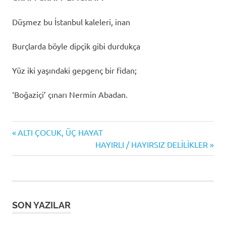
Düşmez bu İstanbul kaleleri, inan
Burçlarda böyle dipçik gibi durdukça
Yüz iki yaşındaki gepgenç bir fidan;
‘Boğaziçi’ çınarı Nermin Abadan.
Previous
Yazı
ALTI ÇOCUK, ÜÇ HAYAT
Post:
Next
HAYIRLI / HAYIRSIZ DELİLİKLER
gezinmesi
Post:
SON YAZILAR