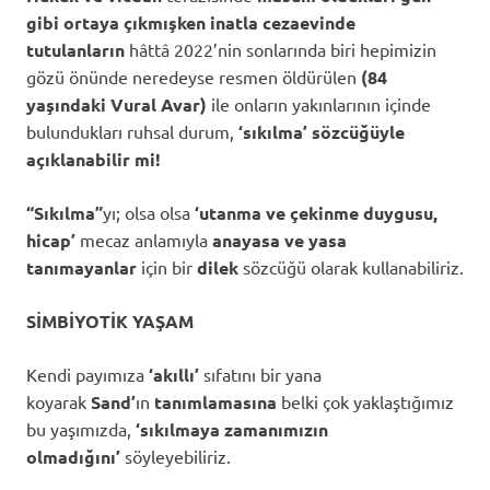
gibi ortaya çıkmışken inatla cezaevinde
tutulanların
hâttâ 2022’nin sonlarında biri hepimizin
gözü önünde neredeyse
resmen öldürülen
(84
yaşındaki Vural Avar)
ile onların yakınlarının içinde
bulundukları ruhsal durum,
‘sıkılma’ sözcüğüyle
açıklanabilir mi!
“Sıkılma”
yı; olsa olsa
‘utanma ve çekinme duygusu,
hicap’
mecaz anlamıyla
anayasa ve yasa
tanımayanlar
için bir
dilek
sözcüğü olarak kullanabiliriz.
SİMBİYOTİK YAŞAM
Kendi payımıza
‘akıllı’
sıfatını bir yana
koyarak
Sand’
ın
tanımlamasına
belki çok yaklaştığımız
bu yaşımızda,
‘sıkılmaya zamanımızın
olmadığını’
söyleyebiliriz.