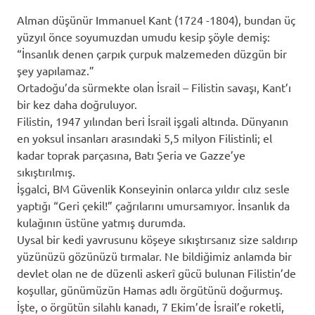
Alman düşünür Immanuel Kant (1724 -1804), bundan üç
yüzyıl önce soyumuzdan umudu kesip şöyle demiş:
“İnsanlık denen çarpık çurpuk malzemeden düzgün bir
şey yapılamaz.”
Ortadoğu’da sürmekte olan İsrail – Filistin savaşı, Kant’ı
bir kez daha doğruluyor.
Filistin, 1947 yılından beri İsrail işgali altında. Dünyanın
en yoksul insanları arasındaki 5,5 milyon Filistinli; el
kadar toprak parçasına, Batı Şeria ve Gazze’ye
sıkıştırılmış.
İşgalci, BM Güvenlik Konseyinin onlarca yıldır cılız sesle
yaptığı “Geri çekil!” çağrılarını umursamıyor. İnsanlık da
kulağının üstüne yatmış durumda.
Uysal bir kedi yavrusunu köşeye sıkıştırsanız size saldırıp
yüzünüzü gözünüzü tırmalar. Ne bildiğimiz anlamda bir
devlet olan ne de düzenli askerî gücü bulunan Filistin’de
koşullar, günümüzün Hamas adlı örgütünü doğurmuş.
İşte, o örgütün silahlı kanadı, 7 Ekim’de İsrail’e roketli,