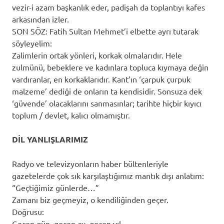
vezir-i azam başkanlık eder, padişah da toplantıyı kafes
arkasından izler.
SON SÖZ: Fatih Sultan Mehmet’i elbette ayrı tutarak
söyleyelim:
Zalimlerin ortak yönleri, korkak olmalarıdır. Hele
zulmünü, bebeklere ve kadınlara topluca kıymaya değin
vardıranlar, en korkaklarıdır. Kant’ın ‘çarpuk çurpuk
malzeme’ dediği de onların ta kendisidir. Sonsuza dek
‘güvende’ olacaklarını sanmasınlar; tarihte hiçbir kıyıcı
toplum / devlet, kalıcı olmamıştır.
DİL YANLIŞLARIMIZ
Radyo ve televizyonların haber bültenleriyle
gazetelerde çok sık karşılaştığımız mantık dışı anlatım:
“Geçtiğimiz günlerde…”
Zamanı biz geçmeyiz, o kendiliğinden geçer.
Doğrusu:
Geçen gün, geçen ay, geçen yıl…