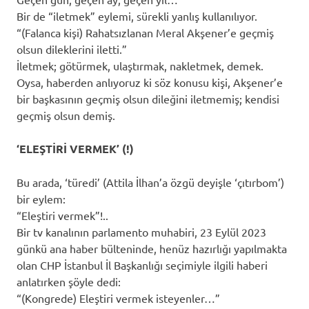
Bir de “iletmek” eylemi, sürekli yanlış kullanılıyor.
“(Falanca kişi) Rahatsızlanan Meral Akşener’e geçmiş
olsun dileklerini iletti.”
İletmek; götürmek, ulaştırmak, nakletmek, demek.
Oysa, haberden anlıyoruz ki söz konusu kişi, Akşener’e
bir başkasının geçmiş olsun dileğini iletmemiş; kendisi
geçmiş olsun demiş.
‘ELEŞTİRİ VERMEK’ (!)
Bu arada, ‘türedi’ (Attila İlhan’a özgü deyişle ‘çıtırbom’)
bir eylem:
“Eleştiri vermek”!..
Bir tv kanalının parlamento muhabiri, 23 Eylül 2023
günkü ana haber bülteninde, henüz hazırlığı yapılmakta
olan CHP İstanbul İl Başkanlığı seçimiyle ilgili haberi
anlatırken şöyle dedi:
“(Kongrede) Eleştiri vermek isteyenler…”