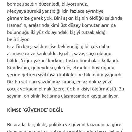
bombalı saldırı düzenledi, biliyorsunuz.
Medyaya sürekli yansıdığı için fazlaca ayrıntıya
girmemize gerek yok. Bini aşkın kişinin öldüğü saldırıda
Hamas’ın, aralarında kimi üst düzey komutanların da
bulunduğu iki yüz dolayındaki kişiyi tutsak aldığı
belirtiliyor.
İsrail’in karşı saldırısı ise beklendiği gibi, çok daha
acımasızca ve kanlı oldu. İşgalci, savaş suçu olduğu
hâlde, ‘ciğer yakan’ korkunç fosfor bombaları kullandı.
Kendisinin, güneydeki çöle göç etmeleri buyruğunu
yerine getiren sivil insan kafilelerine bile ölüm yağdırdı.
Biz bu satırları yazdığımız sırada, en az dokuz yüzü
çocuk ve kadın olmak üzere, üç bin kişiyi öldürmüştü. Bu
sayının, on binin katlarına ulaşmasından kaygılanılıyor.
KİMSE ‘GÜVENDE’ DEĞİL
Bu arada, birçok dış politika ve güvenlik uzmanına göre,
dünyanın en güçlü istihbarat örgütlerinden biri sayılan /