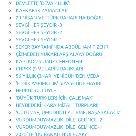
DEVLETTE ‘DEVAMLILIK’!
KAFKAESK ZAMANLAR
23 NİSAN VE ‘TÜRK BAHARI’NA DOĞRU
SEVGİ HER ŞEYDİR -3
SEVGİ HER ŞEYDİR -2
SEVGİ HER ŞEYDİR -1
ŞEKER BAYRAMI’NDA ABDÜLHAMİT ZEHRİ
ÇİZMEDEN YUKARI ARŞIÂLÂYA DOĞRU
KAPI KOMŞUMUZ CEHENNEM!
CHPKK (!) VE LAPİN BALIKLARI
56 YILLIK ÇINAR ‘YENİGÜN’DEN VEDA
‘ETNİK AYRIMCILIK’ SİYASETİNE HAYIR!
HERKÜL GÜCÜYLE…
‘BÜYÜK TÜRK(LER) İÇİN ÇALIŞMAK’
HEYBEDEKİ ‘KARA MİZAH’ TURPLARI!
‘GÜLÜMSE, UMUDUNU YİTİRME, BAŞARACAĞIZ’
VURDUMDUYMAZLIK ‘DİLE’ GELİNCE -2
VURDUMDUYMAZLIK ‘DİLE’ GELİNCE -1
2025’TE ‘DU BAKALI N’OLECAK?’