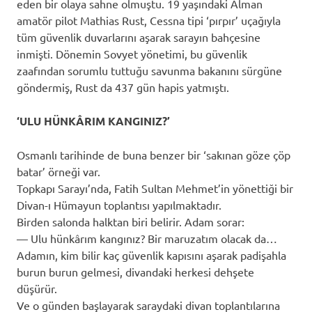
eden bir olaya sahne olmuştu. 19 yaşındaki Alman
amatör pilot Mathias Rust, Cessna tipi ‘pırpır’ uçağıyla
tüm güvenlik duvarlarını aşarak sarayın bahçesine
inmişti. Dönemin Sovyet yönetimi, bu güvenlik
zaafından sorumlu tuttuğu savunma bakanını sürgüne
göndermiş, Rust da 437 gün hapis yatmıştı.
‘ULU HÜNKÂRIM KANGINIZ?’
Osmanlı tarihinde de buna benzer bir ‘sakınan göze çöp
batar’ örneği var.
Topkapı Sarayı’nda, Fatih Sultan Mehmet’in yönettiği bir
Divan-ı Hümayun toplantısı yapılmaktadır.
Birden salonda halktan biri belirir. Adam sorar:
— Ulu hünkârım kangınız? Bir maruzatım olacak da…
Adamın, kim bilir kaç güvenlik kapısını aşarak padişahla
burun burun gelmesi, divandaki herkesi dehşete
düşürür.
Ve o günden başlayarak saraydaki divan toplantılarına