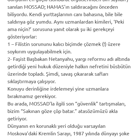
sanılan MOSSAD; HAMAS’ın saldıracağını önceden
biliyordu. Kendi yurttaşlarının canı bahasına, bile bile
saldırıya göz yumdu. Aynı uzmanlardan kimileri, ‘Peki
ama niçin?’ sorusuna yanıt olarak şu iki gerekçeyi
gösteriyorlar:
1 – Filistin sorununu kalıcı biçimde çözmek (!) üzere
soykırım uygulayabilmek için.
2- Faşist Başbakan Netanyahu, yargı reformu adı altında
getirdiği yeni hukuk düzeniyle halkın nefretini büsbütün
üzerinde topladı. Şimdi, savaş çıkararak safları
sıklaştırmaya çalışıyor.
Konuyu derinliğine irdelemeyi yine uzmanlara
bırakmamız gerekiyor.
Bu arada, MOSSAD’la ilgili son “güvenlik” tartışmaları,
bizim “Sakınan göze çöp batar.” atasözümüzü akla
getiriyor.
Dünyanın en korunaklı yeri olduğu varsayılan
Moskova’daki Kremlin Sarayı, 1987 yılında dünyayı şoke