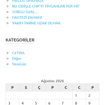
MECLİS SİNEMASI!
BU GİDİŞLE CHP’Yİ TİMSAHLAR YER Mİ?
SORGU SUAL…
FANTEZİ ZAMANI
YAKIN TARİHE UZAK OLMAK
KATEGORILER
CeTVeL
Diğer
YeniGün
Ağustos 2026
P
S
Ç
P
C
C
P
1
2
3
4
5
6
7
8
9