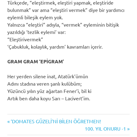
Türkçede, “eleştirmek, eleştiri yapmak, eleştiride
bulunmak” var ama “eleştiri vermek” diye bir yardımcı
eylemli bileşik eylem yok.
Yalnızca “eleştiri” adıyla, “vermek” eyleminin bitişik
yazıldığı ‘tezlik eylemi’ var:
“Eleştirivermek”
‘Çabukluk, kolaylık, yardım’ kavramları içerir.
GRAM GRAM ‘EPİGRAM’
Her yerden silene inat, Atatürk’ümün
Adını stadına veren şanlı kulübüm;
Yüzüncü yılın yüz ağartan Fener’i, bil ki
Artık ben daha koyu Sarı – Lacivert’im.
Previous
Yazı
‘DOMATES GÜZELİ’Nİ BİLEN ÖĞRETMEN!
Post:
Next
100. YIL ONURU -1
gezinmesi
Post: