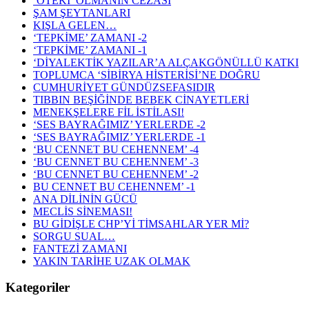
‘ÖTEKİ’ OLMANIN CEZASI
ŞAM ŞEYTANLARI
KIŞLA GELEN…
‘TEPKİME’ ZAMANI -2
‘TEPKİME’ ZAMANI -1
‘DİYALEKTİK YAZILAR’A ALÇAKGÖNÜLLÜ KATKI
TOPLUMCA ‘SİBİRYA HİSTERİSİ’NE DOĞRU
CUMHURİYET GÜNDÜZSEFASIDIR
TIBBIN BEŞİĞİNDE BEBEK CİNAYETLERİ
MENEKŞELERE FİL İSTİLASI!
‘SES BAYRAĞIMIZ’ YERLERDE -2
‘SES BAYRAĞIMIZ’ YERLERDE -1
‘BU CENNET BU CEHENNEM’ -4
‘BU CENNET BU CEHENNEM’ -3
‘BU CENNET BU CEHENNEM’ -2
BU CENNET BU CEHENNEM’ -1
ANA DİLİNİN GÜCÜ
MECLİS SİNEMASI!
BU GİDİŞLE CHP’Yİ TİMSAHLAR YER Mİ?
SORGU SUAL…
FANTEZİ ZAMANI
YAKIN TARİHE UZAK OLMAK
Kategoriler