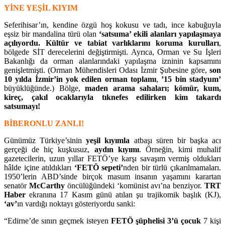
YİNE YEŞİL KIYIM
Seferihisar’ın, kendine özgü hoş kokusu ve tadı, ince kabuğuyla
eşsiz bir mandalina türü olan
‘satsuma’ ekili alanları yapılaşmaya
açılıyordu.
Kültür ve tabiat varlıklarını koruma kurulları
,
bölgede SİT derecelerini değiştirmişti. Ayrıca, Orman ve Su İşleri
Bakanlığı da orman alanlarındaki yapılaşma izninin kapsamını
genişletmişti. (Orman Mühendisleri Odası İzmir Şubesine göre,
son
10 yılda İzmir’in yok edilen orman toplamı
,
’15 bin stadyum’
büyüklüğünde.) Bölge,
maden arama sahaları; kömür, kum,
kireç, çakıl ocaklarıyla tıknefes edilirken
kim takardı
satsumayı!
BİBERONLU ZANLI!
Günümüz Türkiye’sinin
yeşil kıyımla
atbaşı süren bir başka acı
gerçeği de hiç kuşkusuz,
aydın kıyımı
. Örneğin, kimi muhalif
gazetecilerin, uzun yıllar FETÖ’ye karşı savaşım vermiş oldukları
hâlde içine atıldıkları
‘FETÖ sepeti’
nden bir türlü çıkarılmamaları.
1950’lerin ABD’sinde birçok masum insanın yaşamını karartan
senatör
McCarthy
öncülüğündeki ‘komünist avı’na benziyor.
TRT
Haber
ekranına 17 Kasım günü atılan şu trajikomik başlık (KJ),
‘av’
ın vardığı noktayı gösteriyordu sanki:
“Edirne’de sınırı geçmek isteyen
FETÖ şüphelisi 3’ü çocuk
7 kişi