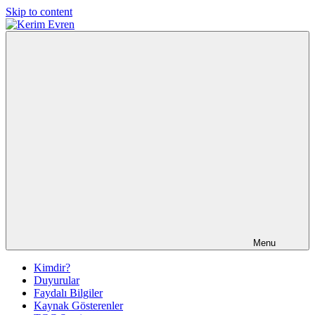
Skip to content
Kerim
Kerim
Evren
Evren'in
Güncel
Yazıları
Menu
Kimdir?
Duyurular
Faydalı Bilgiler
Kaynak Gösterenler