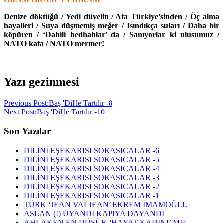
Denize döktüğü / Yedi düvelin / Ata Türkiye’sinden / Öç alma
hayalleri / Suya düşmemiş meğer / Isındıkça suları / Daha bir
köpüren / ‘Dahili bedhahlar’ da / Sanıyorlar ki ulusumuz /
NATO kafa / NATO mermer!
Yazı gezinmesi
Previous Post:
Baş 'Dil'le Tartılır -8
Next Post:
Baş 'Dil'le Tartılır -10
Son Yazılar
DİLİNİ EŞEKARISI SOKASICALAR -6
DİLİNİ EŞEKARISI SOKASICALAR -5
DİLİNİ EŞEKARISI SOKASICALAR -4
DİLİNİ EŞEKARISI SOKASICALAR -3
DİLİNİ EŞEKARISI SOKASICALAR -2
DİLİNİ EŞEKARISI SOKASICALAR -1
TÜRK ‘JEAN VALJEAN’ EKREM İMAMOĞLU
ASLAN (!) UYANDI KAPIYA DAYANDI
AHLAKEN EN DÜŞÜK ‘HAYAT KADINI’ MI?