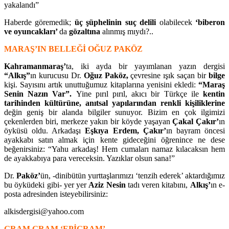
yakalandı”
Haberde göremedik;
üç şüphelinin suç delili
olabilecek
‘biberon
ve oyuncakları’
da
gözaltına
alınmış mıydı?..
MARAŞ’IN BELLEĞİ
OĞUZ PAKÖZ
Kahramanmaraş’
ta, iki ayda bir yayımlanan yazın dergisi
“Alkış”
ın kurucusu Dr.
Oğuz Paköz,
çevresine ışık saçan bir
bilge
kişi. Sayısını artık unuttuğumuz kitaplarına yenisini ekledi:
“Maraş
Senin Nazın Var”.
Yine pırıl pırıl, akıcı bir Türkçe ile
kentin
tarihinden kültürüne, anıtsal yapılarından renkli kişiliklerine
değin geniş bir alanda bilgiler sunuyor. Bizim en çok ilgimizi
çekenlerden biri, merkeze yakın bir köyde yaşayan
Çakal Çakır’
ın
öyküsü oldu. Arkadaşı
Eşkıya Erdem, Çakır’
ın bayram öncesi
ayakkabı satın almak için kente gideceğini öğrenince ne dese
beğenirsiniz: “Yahu arkadaş! Hem cumaları namaz kılacaksın hem
de ayakkabıya para vereceksin. Yazıklar olsun sana!”
Dr.
Paköz’
ün, -dinibütün yurttaşlarımızı ‘tenzih ederek’ aktardığımız
bu öyküdeki gibi- yer yer
Aziz Nesin
tadı veren kitabını,
Alkış’
ın e-
posta adresinden isteyebilirsiniz:
alkisdergisi@yahoo.com
GRAM GRAM ‘EPİGRAM’