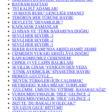
BAYRAM HAFTASI
‘İYİ KALPLİ’ ADAMLAR!
’19 MAYIS RUHU’ GENÇLİĞE EMANET
TERÖRÜN HER TÜRÜNE HAYIR!
DEVLETTE ‘DEVAMLILIK’!
KAFKAESK ZAMANLAR
23 NİSAN VE ‘TÜRK BAHARI’NA DOĞRU
SEVGİ HER ŞEYDİR -3
SEVGİ HER ŞEYDİR -2
SEVGİ HER ŞEYDİR -1
ŞEKER BAYRAMI’NDA ABDÜLHAMİT ZEHRİ
ÇİZMEDEN YUKARI ARŞIÂLÂYA DOĞRU
KAPI KOMŞUMUZ CEHENNEM!
CHPKK (!) VE LAPİN BALIKLARI
56 YILLIK ÇINAR ‘YENİGÜN’DEN VEDA
‘ETNİK AYRIMCILIK’ SİYASETİNE HAYIR!
HERKÜL GÜCÜYLE…
‘BÜYÜK TÜRK(LER) İÇİN ÇALIŞMAK’
HEYBEDEKİ ‘KARA MİZAH’ TURPLARI!
‘GÜLÜMSE, UMUDUNU YİTİRME, BAŞARACAĞIZ’
VURDUMDUYMAZLIK ‘DİLE’ GELİNCE -2
VURDUMDUYMAZLIK ‘DİLE’ GELİNCE -1
2025’TE ‘DU BAKALI N’OLECAK?’
‘EN UZUN GECE’ BİTTỈ Mİ?