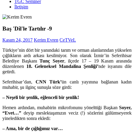
TGC Seminer
İletişim
Baş 'Dil'le Tartılır -9
Kasım 24, 2017
Kerim Evren
CeTVeL
Türkiye’nin dört bir yanındaki tarım ve orman alanlarından yükselen
çığlıkların ardı arkası kesilmiyor. Son olarak İzmir’in Seferihisar
Belediye Başkanı
Tunç Soyer
, ilçede 17 – 19 Kasım arasında
düzenlenen
18. Geleneksel
Mandalina Şenliği’
nde isyanını dile
getirdi.
Seferihisar’dan,
CNN Türk’
ün canlı yayınına bağlanan kadın
muhabir, şu ilginç sunuşla söze girdi:
– Neşeli bir şenlik, eğlenceli bir şenlik!
Hemen ardından, muhabirin mikrofonunu yönelttiği Başkan
Soyer,
“Evet…”
deyip meslektaşımızın veciz (!) sözlerini gülümseyerek
yineledikten sonra ekledi:
– Ama, bir de çığlığımız var…