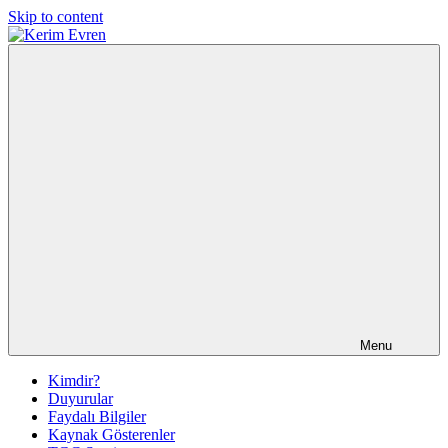
Skip to content
Kerim
Kerim
Evren
Evren'in
Güncel
Yazıları
Menu
Kimdir?
Duyurular
Faydalı Bilgiler
Kaynak Gösterenler