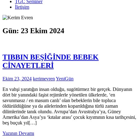
TGC Seminer
İletişim
Gün:
23 Ekim 2024
TIBBIN BEŞİĞİNDE BEBEK
CİNAYETLERİ
Ekim 23, 2024
kerimevren
YeniGün
En vahşi yaratığın insan olduğu, sugötürmez bir gerçek. Dünyanın
dört bir yanındaki faşist rejimlerle yönetilen ülkelerde, ‘en
savunmasız / en masum canlı’ olan bebeklerin bile topluca
öldürüldüğüne ya da ailelerinden koparıldığına türlü zaman
dilimlerinde tanık olundu. Avrupa’dan Avustralya’ya, Güney
Amerika’dan Asya’ya ‘kıtalar arası’ çocuk kıyımının kısa tarihçesini,
beş buçuk yıl[…]
Yazının Devamı