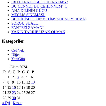
‘BU CENNET BU CEHENNEM’ -2
BU CENNET BU CEHENNEM’ -1
ANA DİLİNİN GÜCÜ
MECLİS SİNEMASI!
BU GİDİŞLE CHP’Yİ TİMSAHLAR YER Mİ?
SORGU SUAL…
FANTEZİ ZAMANI
YAKIN TARİHE UZAK OLMAK
Kategoriler
CeTVeL
Diğer
YeniGün
Ekim 2024
P
S
Ç
P
C
C
P
1
2
3
4
5
6
7
8
9
10
11
12
13
14
15
16
17
18
19
20
21
22
23
24
25
26
27
28
29
30
31
« Eyl
Kas »