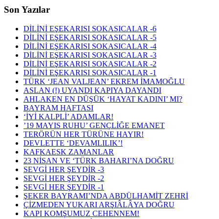
Son Yazılar
DİLİNİ EŞEKARISI SOKASICALAR -6
DİLİNİ EŞEKARISI SOKASICALAR -5
DİLİNİ EŞEKARISI SOKASICALAR -4
DİLİNİ EŞEKARISI SOKASICALAR -3
DİLİNİ EŞEKARISI SOKASICALAR -2
DİLİNİ EŞEKARISI SOKASICALAR -1
TÜRK ‘JEAN VALJEAN’ EKREM İMAMOĞLU
ASLAN (!) UYANDI KAPIYA DAYANDI
AHLAKEN EN DÜŞÜK ‘HAYAT KADINI’ MI?
BAYRAM HAFTASI
‘İYİ KALPLİ’ ADAMLAR!
’19 MAYIS RUHU’ GENÇLİĞE EMANET
TERÖRÜN HER TÜRÜNE HAYIR!
DEVLETTE ‘DEVAMLILIK’!
KAFKAESK ZAMANLAR
23 NİSAN VE ‘TÜRK BAHARI’NA DOĞRU
SEVGİ HER ŞEYDİR -3
SEVGİ HER ŞEYDİR -2
SEVGİ HER ŞEYDİR -1
ŞEKER BAYRAMI’NDA ABDÜLHAMİT ZEHRİ
ÇİZMEDEN YUKARI ARŞIÂLÂYA DOĞRU
KAPI KOMŞUMUZ CEHENNEM!