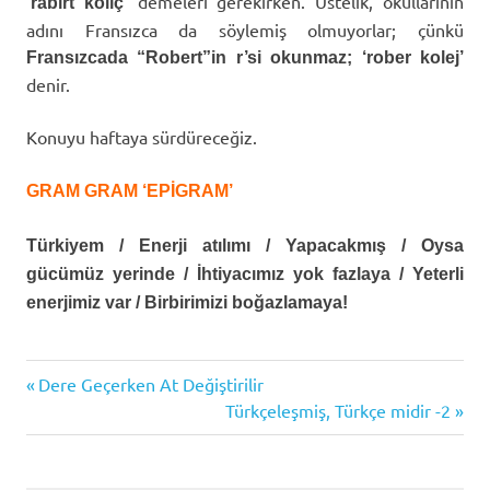
demeleri gerekirken. Üstelik, okullarının
‘rabırt kolıç’
adını Fransızca da söylemiş olmuyorlar; çünkü
Fransızcada “Robert”in r’si okunmaz; ‘rober kolej’
denir.
Konuyu haftaya sürdüreceğiz.
GRAM GRAM ‘EPİGRAM’
Türkiyem / Enerji atılımı / Yapacakmış / Oysa
gücümüz yerinde / İhtiyacımız yok fazlaya / Yeterli
enerjimiz var / Birbirimizi boğazlamaya!
Previous
Dere Geçerken At Değiştirilir
Yazı
Post:
Next
Türkçeleşmiş, Türkçe midir -2
gezinmesi
Post: