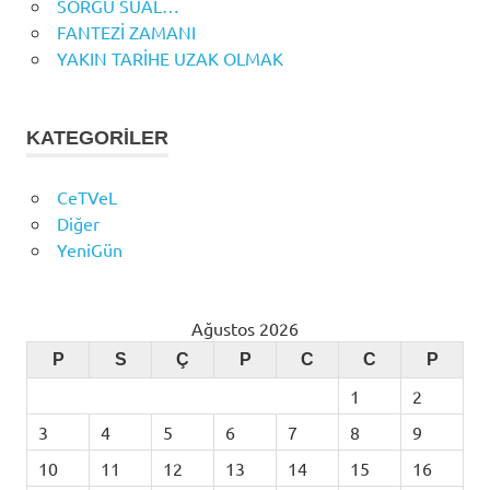
SORGU SUAL…
FANTEZİ ZAMANI
YAKIN TARİHE UZAK OLMAK
KATEGORILER
CeTVeL
Diğer
YeniGün
Ağustos 2026
P
S
Ç
P
C
C
P
1
2
3
4
5
6
7
8
9
10
11
12
13
14
15
16