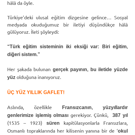
hâlâ da öyle.
Türkiye’deki ulusal eğitim dizgesine gelince… Sosyal
medyada okuduğumuz bir iletiyi düşündükçe hâlâ
gülüyoruz. İleti şöyleydi:
“Türk eğitim sisteminin iki eksiği var: Biri eğitim,
diğeri sistem.”
Her şakada bulunan
gerçek payının, bu iletide yüzde
olduğuna inanıyoruz.
yüz
ÜÇ YÜZ YILLIK GAFLET!
Aslında, özellikle
Fransızcanın, yüzyıllardır
gerekiyor. Çünkü,
genlerimize işlemiş olması
387 yıl
(1535 – 1923)
kapitülasyonlarla Fransızlara,
süren
Osmanlı topraklarında her kilisenin yanına bir de ‘
okul