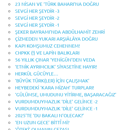
23 NİSAN VE ‘TÜRK BAHARI’NA DOĞRU
SEVGİ HER ŞEYDİR -3
SEVGİ HER ŞEYDİR -2
SEVGİ HER ŞEYDİR -1
ŞEKER BAYRAMI’NDA ABDÜLHAMİT ZEHRİ
ÇİZMEDEN YUKARI ARŞIÂLÂYA DOĞRU
KAPI KOMŞUMUZ CEHENNEM!
CHPKK (!) VE LAPİN BALIKLARI
56 YILLIK ÇINAR ‘YENİGÜN’DEN VEDA
‘ETNİK AYRIMCILIK’ SİYASETİNE HAYIR!
HERKÜL GÜCÜYLE…
‘BÜYÜK TÜRK(LER) İÇİN ÇALIŞMAK’
HEYBEDEKİ ‘KARA MİZAH’ TURPLARI!
‘GÜLÜMSE, UMUDUNU YİTİRME, BAŞARACAĞIZ’
VURDUMDUYMAZLIK ‘DİLE’ GELİNCE -2
VURDUMDUYMAZLIK ‘DİLE’ GELİNCE -1
2025’TE ‘DU BAKALI N’OLECAK?’
‘EN UZUN GECE’ BİTTỈ Mİ?
‘ÖTEKİ’ OLMANIN CEZASI