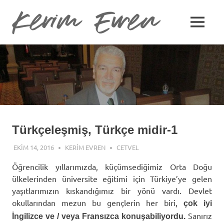
Kerim
MENU
Kerim
Evren
Skip
Evren'in
Güncel
to
Yazıları
content
Türkçeleşmiş, Türkçe midir-1
EKIM 14, 2016
KERIM EVREN
CETVEL
Öğrencilik yıllarımızda, küçümsediğimiz Orta Doğu
ülkelerinden üniversite eğitimi için Türkiye’ye gelen
yaşıtlarımızın kıskandığımız bir yönü vardı. Devlet
okullarından mezun bu gençlerin her biri,
çok iyi
Sanırız
İngilizce ve / veya Fransızca konuşabiliyordu.