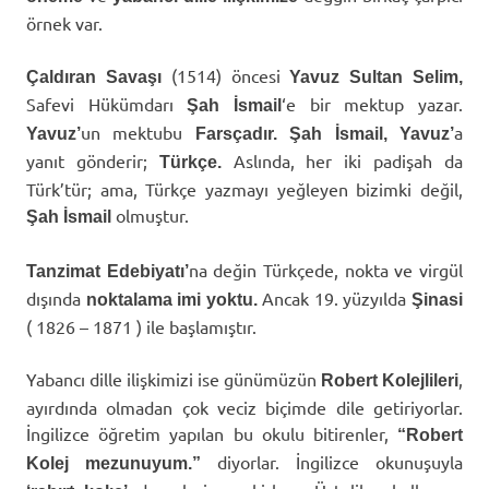
örnek var.
(1514) öncesi
Çaldıran Savaşı
Yavuz Sultan Selim,
Safevi Hükümdarı
‘e bir mektup yazar.
Şah İsmail
un mektubu
a
Yavuz’
Farsçadır.
Şah İsmail, Yavuz’
yanıt gönderir;
Aslında, her iki padişah da
Türkçe.
Türk’tür; ama, Türkçe yazmayı yeğleyen bizimki değil,
olmuştur.
Şah İsmail
na değin Türkçede, nokta ve virgül
Tanzimat Edebiyatı’
dışında
Ancak 19. yüzyılda
noktalama imi yoktu.
Şinasi
( 1826 – 1871 ) ile başlamıştır.
Yabancı dille ilişkimizi ise günümüzün
,
Robert Kolejlileri
ayırdında olmadan çok veciz biçimde dile getiriyorlar.
İngilizce öğretim yapılan bu okulu bitirenler,
“Robert
diyorlar. İngilizce okunuşuyla
Kolej mezunuyum.”