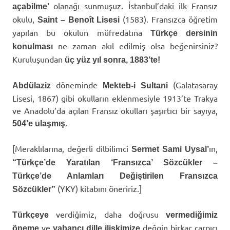
olanağı sunmuşuz. İstanbul’daki ilk Fransız
açabilme’
okulu,
(1583). Fransızca öğretim
Saint – Benoît Lisesi
yapılan bu okulun müfredatına
Türkçe dersinin
ne zaman akıl edilmiş olsa beğenirsiniz?
konulması
Kuruluşundan
üç yüz yıl sonra, 1883’te!
döneminde
(Galatasaray
Abdülaziz
Mekteb-i Sultani
Lisesi, 1867) gibi okulların eklenmesiyle 1913’te Trakya
ve Anadolu’da açılan Fransız okulları şaşırtıcı bir sayıya,
504’e ulaşmış.
[Meraklılarına, değerli dilbilimci
ın,
Sermet Sami Uysal’
“Türkçe’de Yaratılan ‘Fransızca’ Sözcükler –
Türkçe’de Anlamları Değiştirilen Fransızca
(YKY) kitabını öneririz.]
Sözcükler”
verdiğimiz, daha doğrusu
Türkçeye
vermediğimiz
ve
değgin birkaç çarpıcı
öneme
yabancı dille ilişkimize