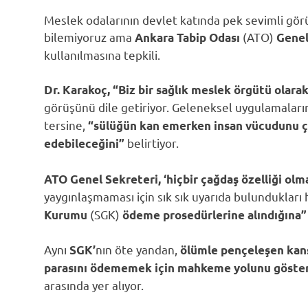
Meslek odalarının devlet katında pek sevimli gö
bilemiyoruz ama
(ATO)
Ankara Tabip Odası
Genel
kullanılmasına tepkili.
Dr. Karakoç,
“Biz bir sağlık meslek örgütü olarak 
görüşünü dile getiriyor. Geleneksel uygulamaların
tersine,
“sülüğün kan emerken insan vücudunu ç
belirtiyor.
edebileceğini”
ATO Genel Sekreteri,
‘hiçbir çağdaş özelliği olm
yaygınlaşmaması için sık sık uyarıda bulunduklar
(SGK)
Kurumu
ödeme prosedürlerine alındığına
Aynı
nın öte yandan,
SGK’
ölümle pençeleşen kanse
parasını ödememek için mahkeme yolunu göster
arasında yer alıyor.