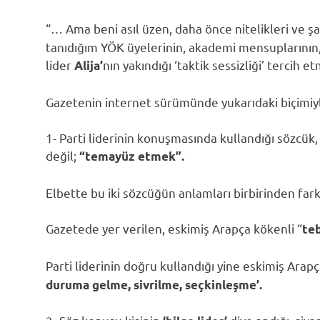
“… Ama beni asıl üzen, daha önce nitelikleri ve şah
tanıdığım YÖK üyelerinin, akademi mensuplarının, m
lider
nın yakındığı ‘taktik sessizliği’ tercih et
Alija’
Gazetenin internet sürümünde yukarıdaki biçimiyle
1- Parti liderinin konuşmasında kullandığı sözcük,
değil;
“temayüz etmek”.
Elbette bu iki sözcüğün anlamları birbirinden farkl
Gazetede yer verilen, eskimiş Arapça kökenli “
te
Parti liderinin doğru kullandığı yine eskimiş Arapç
duruma gelme, sivrilme, seçkinleşme’.