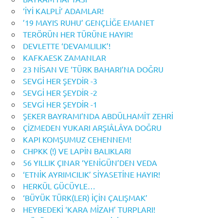
‘İYİ KALPLİ’ ADAMLAR!
’19 MAYIS RUHU’ GENÇLİĞE EMANET
TERÖRÜN HER TÜRÜNE HAYIR!
DEVLETTE ‘DEVAMLILIK’!
KAFKAESK ZAMANLAR
23 NİSAN VE ‘TÜRK BAHARI’NA DOĞRU
SEVGİ HER ŞEYDİR -3
SEVGİ HER ŞEYDİR -2
SEVGİ HER ŞEYDİR -1
ŞEKER BAYRAMI’NDA ABDÜLHAMİT ZEHRİ
ÇİZMEDEN YUKARI ARŞIÂLÂYA DOĞRU
KAPI KOMŞUMUZ CEHENNEM!
CHPKK (!) VE LAPİN BALIKLARI
56 YILLIK ÇINAR ‘YENİGÜN’DEN VEDA
‘ETNİK AYRIMCILIK’ SİYASETİNE HAYIR!
HERKÜL GÜCÜYLE…
‘BÜYÜK TÜRK(LER) İÇİN ÇALIŞMAK’
HEYBEDEKİ ‘KARA MİZAH’ TURPLARI!