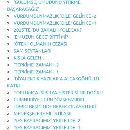
‘GÜLÜMSE, UMUDUNU YİTİRME,
BAŞARACAĞIZ’
VURDUMDUYMAZLIK ‘DİLE’ GELİNCE -2
VURDUMDUYMAZLIK ‘DİLE’ GELİNCE -1
2025’TE ‘DU BAKALI N’OLECAK?’
‘EN UZUN GECE’ BİTTỈ Mİ?
‘ÖTEKİ’ OLMANIN CEZASI
ŞAM ŞEYTANLARI
KIŞLA GELEN…
‘TEPKİME’ ZAMANI -2
‘TEPKİME’ ZAMANI -1
‘DİYALEKTİK YAZILAR’A ALÇAKGÖNÜLLÜ
KATKI
TOPLUMCA ‘SİBİRYA HİSTERİSİ’NE DOĞRU
CUMHURİYET GÜNDÜZSEFASIDIR
TIBBIN BEŞİĞİNDE BEBEK CİNAYETLERİ
MENEKŞELERE FİL İSTİLASI!
‘SES BAYRAĞIMIZ’ YERLERDE -2
‘SES BAYRAĞIMIZ’ YERLERDE -1