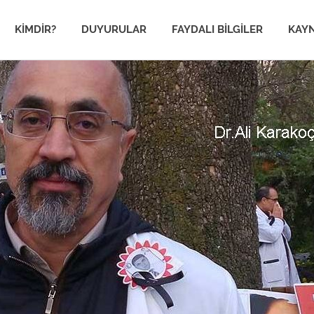
im
KIMDIR?
DUYURULAR
FAYDALI BILGILER
KAY
en