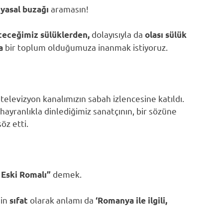
aramasın!
iyasal buzağı
dolayısıyla da
teceğimiz sülüklerden,
olası
sülük
bir toplum olduğumuza inanmak istiyoruz.
a
televizyon kanalımızın sabah izlencesine katıldı.
ayranlıkla dinlediğimiz sanatçının, bir sözüne
söz etti.
demek.
 Eski Romalı”
in
olarak anlamı da
”
sıfat
‘
Romanya ile ilgili,