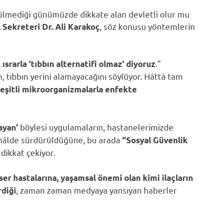
rülmediği günümüzde dikkate alan devletli olur mu
, söz konusu yöntemlerin
 Sekreteri Dr. Ali Karakoç
.”
ısrarla ‘tıbbın alternatifi olmaz’ diyoruz
, tıbbın yerini alamayacağını
söylüyor. Hâttâ tam
eşitli mikroorganizmalarla enfekte
böylesi uygulamaların, hastanelerimizde
ayan’
ı hâlde sürdürüldüğüne, bu arada
“Sosyal Güvenlik
dikkat çekiyor.
”
r hastalarına, yaşamsal önemi olan kimi ilaçların
, zaman zaman medyaya yansıyan haberler
diği