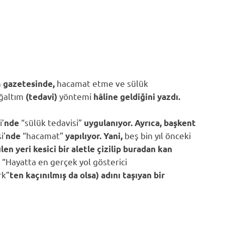
n
hacamat etme ve sülük
gazetesinde,
ğaltım
yöntemi
(tedavi)
hâline geldiğini yazdı.
i’
“sülük tedavisi”
nde
uygulanıyor. Ayrıca, başkent
i’
“hacamat”
beş bin yıl önceki
nde
yapılıyor. Yani,
n yeri kesici bir aletle çizilip buradan kan
“Hayatta en gerçek yol gösterici
e
rk”
ten kaçınılmış da olsa) adını taşıyan bir