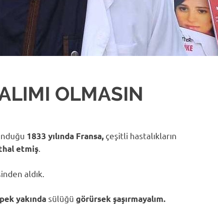
ŞALIMI OLMASIN
lunduğu
çeşitli hastalıkların
1833 yılında Fransa,
.
thal etmiş
sinden aldık.
sülüğü
 pek yakında
görürsek şaşırmayalım.