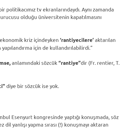
bir politikacımız tv ekranlarındaydı. Aynı zamanda
 kurucusu olduğu üniversitenin kapatılmasını
e ekonomik kriz içindeyken
aktarılan
‘rantiyecilere’
apılandırma için de kullandırılabilirdi.”
anlamındaki sözcük
dir (Fr. rentier, T.
imse,
“rantiye”
diye bir sözcük ise yok.
ci”
tanbul Esenyurt kongresinde yaptığı konuşmada, söz
 dil yanlışı yapma sırası (!) konuşmayı aktaran