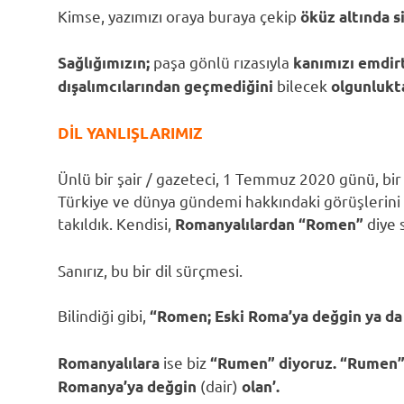
Kimse, yazımızı oraya buraya çekip
öküz altında s
paşa gönlü rızasıyla
Sağlığımızın;
kanımızı emdir
bilecek
dışalımcılarından geçmediğini
olgunlukt
DİL YANLIŞLARIMIZ
Ünlü bir şair / gazeteci, 1 Temmuz 2020 günü, bir 
Türkiye ve dünya gündemi hakkındaki görüşlerini h
takıldık. Kendisi,
diye 
Romanyalılardan “Romen”
Sanırız, bu bir dil sürçmesi.
Bilindiği gibi,
“Romen; Eski Roma’ya değgin ya da
ise biz
Romanyalılara
“Rumen” diyoruz. “Rumen
(dair)
Romanya’ya değgin
olan’.