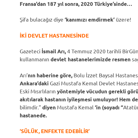
Fransa’dan 187 yıl sonra, 2020 Türkiye’sinde…
Şifa bulacağız diye
üzere!
‘kanımızı emdirmek’
İKİ DEVLET HASTANESİNDE
Gazeteci
4 Temmuz 2020 tarihli BirGü
İsmail Arı,
kullanmanın
sa
devlet hastanelerimizde
resmen
Arı’
Bolu İzzet Baysal Hastanes
nın haberine göre,
Gazi Mustafa Kemal Devlet Hastanes
Ankara’daki
Eski Mısırlıların
yöntemiyle vücudun gerekli görüle
akıtılarak hastanın iyileşmesi umuluyor! Hem d
bilimdir.”
Mustafa Kemal
Atatü
diyen
‘in (soyadı “
hastanede.
‘SÜLÜK, ENFEKTE EDEBİLİR’