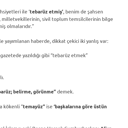
siyetleri ile ‘
, benim de şahsen
tebarüz etmiş’
illetvekillerinin, sivil toplum temsilcilerinin bilge
miş olmalarıdır.”
 yayımlanan haberde, dikkat çekici iki yanlış var:
 gazetede yazıldığı gibi “tebarüz etmek”
ı.
demek.
barüz; belirme, görünme”
a kökenli “
ise
temayüz”
‘başkalarına göre üstün