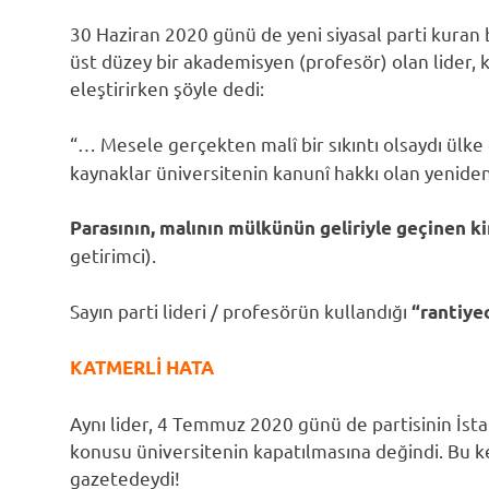
30 Haziran 2020 günü de yeni siyasal parti kuran 
üst düzey bir akademisyen (profesör) olan lider,
eleştirirken şöyle dedi:
“… Mesele gerçekten malî bir sıkıntı olsaydı ülk
kaynaklar üniversitenin kanunî hakkı olan yeniden y
Parasının, malının mülkünün geliriyle geçinen k
getirimci).
Sayın parti lideri / profesörün kullandığı
“rantiye
KATMERLİ HATA
Aynı lider, 4 Temmuz 2020 günü de partisinin İs
konusu üniversitenin kapatılmasına değindi. Bu kez
gazetedeydi!