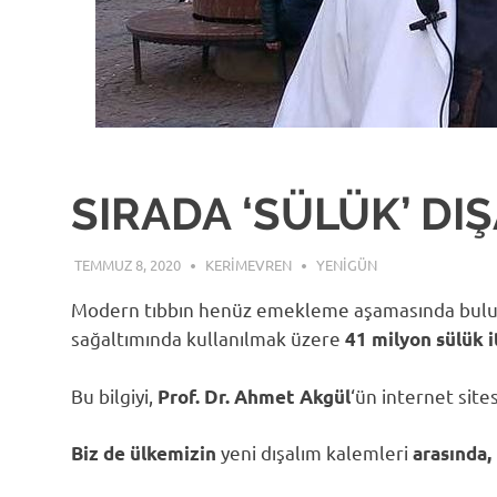
SIRADA ‘SÜLÜK’ DI
TEMMUZ 8, 2020
KERIMEVREN
YENIGÜN
Modern tıbbın henüz emekleme aşamasında bu
sağaltımında kullanılmak üzere
41 milyon sülük i
Bu bilgiyi,
‘ün internet site
Prof. Dr. Ahmet Akgül
yeni dışalım kalemleri
Biz de ülkemizin
arasında,