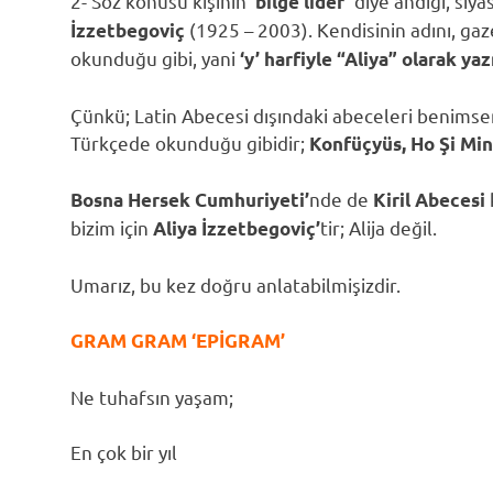
2- Söz konusu kişinin
diye andığı, siy
‘bilge lider’
(1925 – 2003). Kendisinin adını, gazet
İzzetbegoviç
okunduğu gibi, yani
‘y’ harfiyle “Aliya” olarak yaz
Çünkü; Latin Abecesi dışındaki abeceleri benimsemi
Türkçede okunduğu gibidir;
Konfüçyüs, Ho Şi Mi
nde de
Bosna Hersek Cumhuriyeti’
Kiril Abecesi
bizim için
tir; Alija değil.
Aliya İzzetbegoviç’
Umarız, bu kez doğru anlatabilmişizdir.
GRAM GRAM ‘EPİGRAM’
Ne tuhafsın yaşam;
En çok bir yıl