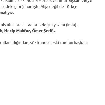
asal İslamcı eski Bosna Hersek Cumhurbaşkanı
Aliya
edeki gibi ‘j’ harfiyle Alija değil de Türkçe
malıyız.
ş uluslara ait adların doğru yazımı (imla),
nh, Necip Mahfuz, Ömer Şerif…
kullanıldığından, söz konusu eski cumhurbaşkanı