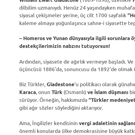
dilbilim uzmanıydı. Henüz 24 yaşındayken muhafaz
siyasal çekişmeler yerine, üç cilt 1700 sayfalık
“H
kaleme almaya yoğunlaşınca sahne-i siyasette tepki
– Homeros ve Yunan dünyasıyla ilgili sorunlara
destekçilerimizin nabzını tutuyorsun!
Ardından, siyasete de ağırlık vermeye başladı. Ve il
üçüncüsü 1886’da, sonuncusu da 1892’de olmak ü
Biz Türkler,
‘u politikacı olarak günah
Gladestone
,
onun
(Osmanlı)
bi
Karaca
Türk
ve İslam düşmanı
sürüyor. Örneğin, hakkımızda
“Türkler medeniyetsi
gibi ağır sözler söylediğini aktarıyor.
Ama, İngilizler kendisinin
vergi adaletinin sağla
önemli
konularda ülke demokrasisine büyük katkı