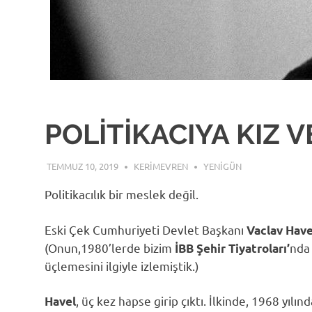
POLİTİKACIYA KIZ VE
TEMMUZ 10, 2019
KERIMEVREN
YENIGÜN
Politikacılık bir meslek değil.
Eski Çek Cumhuriyeti Devlet Başkanı
Vaclav Hav
(Onun,1980’lerde bizim
nda
İBB Şehir Tiyatroları’
üçlemesini ilgiyle izlemiştik.)
, üç kez hapse girip çıktı. İlkinde, 1968 yı
Havel