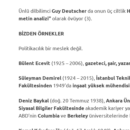
Ünlü dilbilimci
da onun üç ciltlik
Guy Deutscher
H
olarak övüyor (3).
metin analizi”
BİZDEN ÖRNEKLER
Politikacılık bir meslek değil.
(1925 – 2006),
Bülent Ecevit
gazeteci, şair, yaza
(1924 – 2015),
Süleyman Demirel
İstanbul Tekni
1949’da
Fakültesinden
inşaat yüksek mühendisi
(doğ. 20 Temmuz 1938),
Deniz Baykal
Ankara Ün
akademik kariyer ya
Siyasal Bilgiler Fakültesinde
ABD’nin
ve
üniversitelerinde 
Columbia
Berkeley