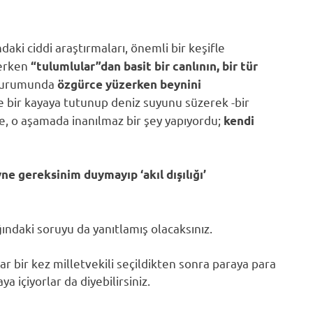
daki ciddi araştırmaları, önemli bir keşifle
lerken
“tulumlular”dan basit bir canlının, bir tür
a durumunda
özgürce yüzerken beynini
e bir kayaya tutunup deniz suyunu süzerek -bir
e, o aşamada inanılmaz bir şey yapıyordu;
kendi
ne gereksinim duymayıp ‘akıl dışılığı’
ğındaki soruyu da yanıtlamış olacaksınız.
salar bir kez milletvekili seçildikten sonra paraya para
ya içiyorlar da diyebilirsiniz.