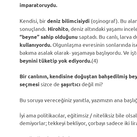
imparatoruydu.
Kendisi, bir
(oşinograf). Bu alan
deniz bilimcisiydi
sonuçlandı.
, deniz altındaki yaşamı ince
Hirohito
saptadı. Bu canlı, larv
“beyne” sahip olduğunu
Olgunlaşma evresinin sonlarında is
kullanıyordu.
bakıma asalak olarak- yaşamaya başlıyordu. Ve işt
(4)
beynini tüketip yok ediyordu.
Bir canlının, kendisine doğuştan bahşedilmiş bey
sizce de
değil mi?
seçmesi
şaşırtıcı
Bu soruya vereceğiniz yanıtla, yazımızın ana başlı
İyi ama politikacılar, eğitimsiz / niteliksiz bile ol
demiyorlar; tekkeyi bekliyor, çorbayı sadece iki lira