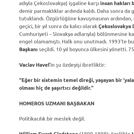
adıyla Çekoslovakya) işgaline karşı
insan hakları b
demir parmaklıklar ardında kaldı. Daha sonra da 
tutuklandı. Özgürlüğüne kavuşmasının ardından,
geçici, bir yıl sonra da kalıcı olarak
Çekoslovakya
Cumhuriyeti – Slovakya adlarıyla) bölünmesine kar
engel olamamıştı. Halk onu unutmadı. 1993’te b
seçildi. 10 yıl boyunca ülkesini yönetti. 
Başkanı
in şu özdeyişi ibretliktir:
Vaclav Havel’
“Eğer bir sistemin temel direği, yaşayan bir ‘yala
olması hiç de şaşırtıcı değildir.”
HOMEROS UZMANI BAŞBAKAN
Politikacılık bir meslek değil.
(1809-1898); özellikle
William Ewart Gladstone