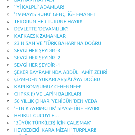
‘İYİ KALPLİ’ ADAMLAR!
’19 MAYIS RUHU’ GENÇLİĞE EMANET
TERÖRÜN HER TÜRÜNE HAYIR!
DEVLETTE ‘DEVAMLILIK’!
KAFKAESK ZAMANLAR
23 NİSAN VE ‘TÜRK BAHARI’NA DOĞRU
SEVGİ HER ŞEYDİR -3
SEVGİ HER ŞEYDİR -2
SEVGİ HER ŞEYDİR -1
ŞEKER BAYRAMI’NDA ABDÜLHAMİT ZEHRİ
ÇİZMEDEN YUKARI ARŞIÂLÂYA DOĞRU
KAPI KOMŞUMUZ CEHENNEM!
CHPKK (!) VE LAPİN BALIKLARI
56 YILLIK ÇINAR ‘YENİGÜN’DEN VEDA
‘ETNİK AYRIMCILIK’ SİYASETİNE HAYIR!
HERKÜL GÜCÜYLE…
‘BÜYÜK TÜRK(LER) İÇİN ÇALIŞMAK’
HEYBEDEKİ ‘KARA MİZAH’ TURPLARI!