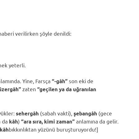
aberi verilirken şöyle denildi:
mek
yeterli.
lamında. Yine, Farsça
son eki de
“-gâh”
zaten
üzergâh”
“geçilen ya da uğranılan
yükler:
(sabah vakti),
(gece
sehergâh
şebangâh
a da
)
anlamına da gelir.
kâh
“ara sıra, kimi zaman”
bıkkınlıktan yüzünü buruşturuyordu!]
kâh