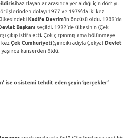
hazırlayanlar arasında yer aldığı için dört yıl
ildirisi
görüşlerinden dolayı 1977 ve 1979’da iki kez
 ülkesindeki
in öncüsü oldu. 1989’da
Kadife Devrim’
seçildi. 1992’de ülkesinin (Çek
Devlet Başkanı
şı çıkıp istifa etti. Çok çırpınmış ama bölünmeye
u kez
(şimdiki adıyla Çekya)
Çek Cumhuriyeti
Devlet
75 yaşında kanserden öldü.
n’ ise o sistemi tehdit eden şeyin ‘gerçekler’
araştırmalarıyla ünlü (Oksford mezunu) bir
Homeros