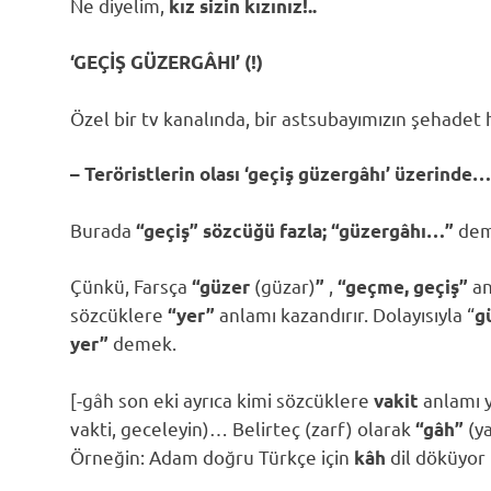
Ne diyelim,
kız sizin kızınız!..
‘GEÇİŞ GÜZERGÂHI’ (!)
Özel bir tv kanalında, bir astsubayımızın şehadet h
– Teröristlerin olası ‘geçiş güzergâhı’ üzerinde…
Burada
de
“geçiş” sözcüğü fazla;
“güzergâhı…”
Çünkü, Farsça
(güzar)
,
an
“güzer
”
“geçme, geçiş”
sözcüklere
anlamı kazandırır. Dolayısıyla “
“yer”
g
demek.
yer”
[-gâh son eki ayrıca kimi sözcüklere
anlamı 
vakit
vakti, geceleyin)… Belirteç (zarf) olarak
(y
“gâh”
Örneğin: Adam doğru Türkçe için
dil döküyor
kâh