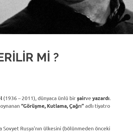
RİLİR Mİ ?
(1936 – 2011), dünyaca ünlü bir
ve
.
el
şair
yazardı
 oynanan
adlı tiyatro
“Görüşme, Kutlama, Çağrı”
lında Sovyet Rusya’nın ülkesini (bölünmeden önceki