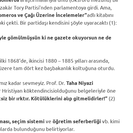
akâr Tory Partisi’nden parlamentoya girdi. Ama,
adlı kitabını
omeros ve Çağı Üzerine İncelemeler”
 çekti. Bir partidaşı kendisini şöyle uyaracaktı (1):
 öyle gömülmüşsün ki ne gazete okuyorsun ne de
ki 1868’de, ikincisi 1880 – 1885 yılları arasında,
zere tam dört kez başbakanlık koltuğuna oturdu.
ımız kadar sevmeyiz. Prof. Dr.
Taha Niyazi
r Hristiyan köktendincisi
olduğunu belgeleriyle öne
(2)
z bir ırktır. Kötülüklerini alıp gitmelidirler!”
ve
vb. kimi
nması, seçim sistemi
öğretim seferberliği
larda bulunduğunu belirtiyorlar.