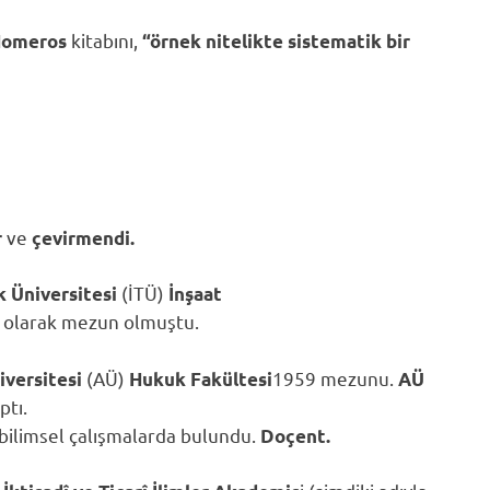
kitabını,
omeros
“örnek nitelikte sistematik bir
ve
r
çevirmendi.
(İTÜ)
k Üniversitesi
İnşaat
olarak mezun olmuştu.
(AÜ)
1959 mezunu.
iversitesi
Hukuk Fakültesi
AÜ
ptı.
bilimsel çalışmalarda bulundu.
Doçent.