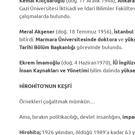
(doğ. 17 Aralık 1948),
Kemal Kılıçdaroğlu
Ankara
Gazi Üniversitesi İktisadî ve İdarî Bilimler Fakül
çalışmalarda bulundu.
(doğ. 18 Temmuz 1956),
Meral Akşener
İstanbul
bitirdi.
ve
Marmara Üniversitesinde
doktora
yüks
görevinde bulundu.
Tarihi Bölüm Başkanlığı
(doğ. 4 Haziran1970),
Ekrem İmamoğlu
İÜ İngil
bilim dalında
İnsan Kaynakları ve Yönetimi
yükse
HİROHİTO’NUN KEŞFİ
Örnekleri çoğaltmak mümkün…
Ama, bırakın politikacılığı, devlet insanlığını,
impar
1926 yılından, öldüğü 1989’a kadar 63 
Hirohito;