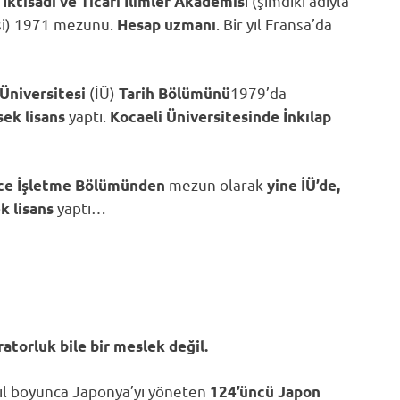
i (şimdiki adıyla
İktisadî ve Ticarî İlimler Akademis
tesi) 1971 mezunu.
. Bir yıl Fransa’da
Hesap uzmanı
(İÜ)
1979’da
 Üniversitesi
Tarih Bölümünü
yaptı.
ek lisans
Kocaeli Üniversitesinde İnkılap
mezun olarak
izce İşletme Bölümünden
yine İÜ’de,
yaptı…
k lisans
atorluk bile bir meslek değil.
yıl boyunca Japonya’yı yöneten
124’üncü Japon