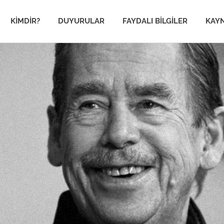
im
KIMDIR?
DUYURULAR
FAYDALI BILGILER
KAY
en