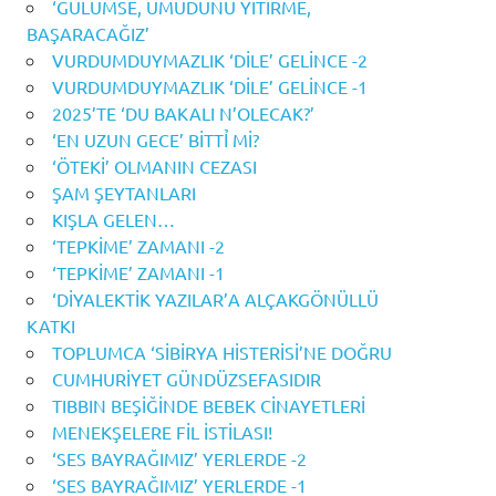
‘GÜLÜMSE, UMUDUNU YİTİRME,
BAŞARACAĞIZ’
VURDUMDUYMAZLIK ‘DİLE’ GELİNCE -2
VURDUMDUYMAZLIK ‘DİLE’ GELİNCE -1
2025’TE ‘DU BAKALI N’OLECAK?’
‘EN UZUN GECE’ BİTTỈ Mİ?
‘ÖTEKİ’ OLMANIN CEZASI
ŞAM ŞEYTANLARI
KIŞLA GELEN…
‘TEPKİME’ ZAMANI -2
‘TEPKİME’ ZAMANI -1
‘DİYALEKTİK YAZILAR’A ALÇAKGÖNÜLLÜ
KATKI
TOPLUMCA ‘SİBİRYA HİSTERİSİ’NE DOĞRU
CUMHURİYET GÜNDÜZSEFASIDIR
TIBBIN BEŞİĞİNDE BEBEK CİNAYETLERİ
MENEKŞELERE FİL İSTİLASI!
‘SES BAYRAĞIMIZ’ YERLERDE -2
‘SES BAYRAĞIMIZ’ YERLERDE -1