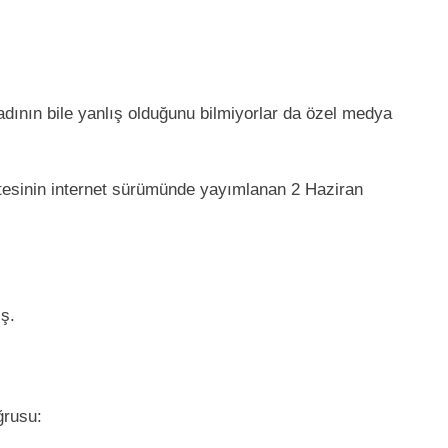
n adının bile yanlış olduğunu bilmiyorlar da özel medya
etesinin internet sürümünde yayımlanan 2 Haziran
ş.
ğrusu: