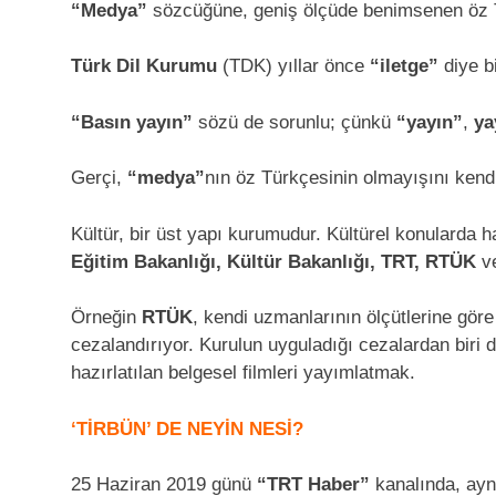
“Medya”
sözcüğüne, geniş ölçüde benimsenen öz Tü
Türk Dil Kurumu
(TDK) yıllar önce
“iletge”
diye b
“Basın yayın”
sözü de sorunlu; çünkü
“yayın”
,
ya
Gerçi,
“medya”
nın öz Türkçesinin olmayışını kendine
Kültür, bir üst yapı kurumudur. Kültürel konularda h
Eğitim Bakanlığı, Kültür Bakanlığı, TRT, RTÜK
v
Örneğin
RTÜK
, kendi uzmanlarının ölçütlerine gör
cezalandırıyor. Kurulun uyguladığı cezalardan biri
hazırlatılan belgesel filmleri yayımlatmak.
‘TİRBÜN’ DE NEYİN NESİ?
25 Haziran 2019 günü
“TRT Haber”
kanalında, ay