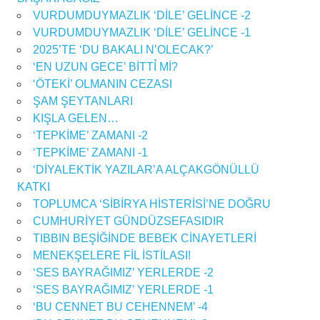
VURDUMDUYMAZLIK ‘DİLE’ GELİNCE -2
VURDUMDUYMAZLIK ‘DİLE’ GELİNCE -1
2025’TE ‘DU BAKALI N’OLECAK?’
‘EN UZUN GECE’ BİTTỈ Mİ?
‘ÖTEKİ’ OLMANIN CEZASI
ŞAM ŞEYTANLARI
KIŞLA GELEN…
‘TEPKİME’ ZAMANI -2
‘TEPKİME’ ZAMANI -1
‘DİYALEKTİK YAZILAR’A ALÇAKGÖNÜLLÜ
KATKI
TOPLUMCA ‘SİBİRYA HİSTERİSİ’NE DOĞRU
CUMHURİYET GÜNDÜZSEFASIDIR
TIBBIN BEŞİĞİNDE BEBEK CİNAYETLERİ
MENEKŞELERE FİL İSTİLASI!
‘SES BAYRAĞIMIZ’ YERLERDE -2
‘SES BAYRAĞIMIZ’ YERLERDE -1
‘BU CENNET BU CEHENNEM’ -4