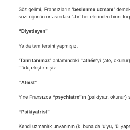
Söz gelimi, Fransızların
‘beslenme uzmanı’
demek
sözcüğünün ortasındaki
‘-te’
hecelerinden birini kır
“Diyetisyen”
Ya da tam tersini yapmışız.
‘Tanrıtanımaz’
anlamındaki
“athée
“yi (ate, okunur
Türkçeleştirmişiz:
“Ateist”
Yine Fransızca
“psychiatre”
ın (psikiyatr, okunur) 
“Psikiyatrist”
Kendi uzmanlık unvanının (ki buna da ‘u’yu, ‘ü’ yap