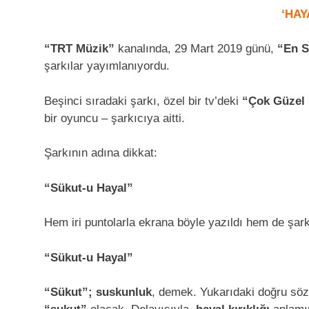
‘HAY
“TRT Müzik”
kanalında, 29 Mart 2019 günü,
“En S
şarkılar yayımlanıyordu.
Beşinci sıradaki şarkı, özel bir tv’deki
“Çok Güzel 
bir oyuncu – şarkıcıya aitti.
Şarkının adına dikkat:
“Sükut-u Hayal”
Hem iri puntolarla ekrana böyle yazıldı hem de şar
“Sükut-u Hayal”
“Sükut”; suskunluk
, demek. Yukarıdaki doğru sö