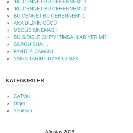
‘BU CENNET BU CEHENNEM’ -3
‘BU CENNET BU CEHENNEM’ -2
BU CENNET BU CEHENNEM’ -1
ANA DİLİNİN GÜCÜ
MECLİS SİNEMASI!
BU GİDİŞLE CHP’Yİ TİMSAHLAR YER Mİ?
SORGU SUAL…
FANTEZİ ZAMANI
YAKIN TARİHE UZAK OLMAK
KATEGORILER
CeTVeL
Diğer
YeniGün
Ağustos 2026