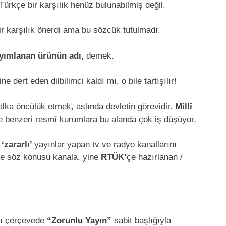
rkçe bir karşılık henüz bulunabilmiş değil.
ir karşılık önerdi ama bu sözcük tutulmadı.
yımlanan ürünün adı,
demek.
 dert eden dilbilimci kaldı mı, o bile tartışılır!
alka öncülük etmek, aslında devletin görevidir.
Millî
e benzeri resmî kurumlara bu alanda çok iş düşüyor.
e
‘zararlı’
yayınlar yapan tv ve radyo kanallarını
 de söz konusu kanala, yine
RTÜK’
çe hazırlanan /
nı çerçevede
“Zorunlu Yayın”
sabit başlığıyla