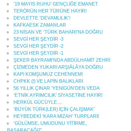
’19 MAYIS RUHU’ GENÇLİĞE EMANET
TERÖRÜN HER TÜRÜNE HAYIR!
DEVLETTE ‘DEVAMLILIK’!
KAFKAESK ZAMANLAR
23 NİSAN VE ‘TÜRK BAHARI’NA DOĞRU
SEVGİ HER ŞEYDİR -3
SEVGİ HER ŞEYDİR -2
SEVGİ HER ŞEYDİR -1
ŞEKER BAYRAMI’NDA ABDÜLHAMİT ZEHRİ
ÇİZMEDEN YUKARI ARŞIÂLÂYA DOĞRU
KAPI KOMŞUMUZ CEHENNEM!
CHPKK (!) VE LAPİN BALIKLARI
56 YILLIK ÇINAR ‘YENİGÜN’DEN VEDA
‘ETNİK AYRIMCILIK’ SİYASETİNE HAYIR!
HERKÜL GÜCÜYLE…
‘BÜYÜK TÜRK(LER) İÇİN ÇALIŞMAK’
HEYBEDEKİ ‘KARA MİZAH’ TURPLARI!
‘GÜLÜMSE, UMUDUNU YİTİRME,
BAŞARACAĞIZ’