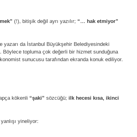
tmek”
(!), bitişik değil ayrı yazılır;
“… hak etmiyor”
e yazarı da İstanbul Büyükşehir Belediyesindeki
mış. Böylece topluma çok değerli bir hizmet sunduğuna
 ekonomist sunucusu tarafından ekranda konuk ediliyor.
apça kökenli
“şaki”
sözcüğü;
ilk hecesi kısa, ikinci
anlışı yineliyor: