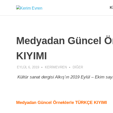
K
Kerim
Kerim
Skip
Evren'in
Evren
to
Güncel
Yazıları
content
Medyadan Güncel Ö
KIYIMI
EYLÜL 6, 2019
KERIMEVREN
DIĞER
Kültür sanat dergisi Alkış’ın 2019 Eylül – Ekim sa
Medyadan Güncel Örneklerle
TÜRKÇE KIYIMI