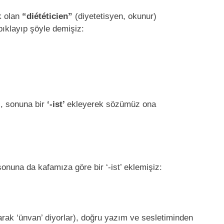
 olan
“diététicien”
(diyetetisyen, okunur)
pıklayıp şöyle demişiz:
), sonuna bir
‘-ist’
ekleyerek sözümüz ona
sonuna da kafamıza göre bir ‘-ist’ eklemişiz:
arak ‘ünvan’ diyorlar), doğru yazım ve sesletiminden