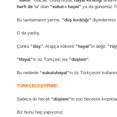
“sukut”
olacak. Dolayısıyla,
hayal kırıklığı
anlamın
harfi de ‘u’
olan
“sukut-ı hayal”
ya da günümüz Tür
Bu tamlamanın yerine,
“düş kırıklığı”
diyenlerimiz 
O da yanlış.
Çünkü
“düş”
; Arapça kökenli
“hayal”
in değil,
“rüy
“Hayal”
in öz Türkçesi ise
“düşlem”.
Bu nedenle
“sukutuhayal”
in öz Türkçesini kullan
TÜRKÇELEŞTİRME!
Sadece iki heceli
“düşlem”
in son hecesini kırpıkl
Biz bunu hep yapıyoruz.