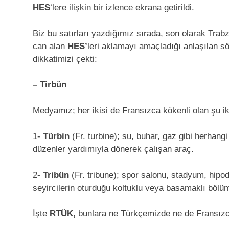
HES
‘lere ilişkin bir izlence ekrana getirildi.
Biz bu satırları yazdığımız sırada, son olarak Trabz
can alan
HES’
leri aklamayı amaçladığı anlaşılan 
dikkatimizi çekti:
– Tirbün
Medyamız; her ikisi de Fransızca kökenli olan şu iki
1-
Türbin
(Fr. turbine); su, buhar, gaz gibi herhangi
düzenler yardımıyla dönerek çalışan araç.
2-
Tribün
(Fr. tribune); spor salonu, stadyum, hipo
seyircilerin oturduğu koltuklu veya basamaklı bölüm
İşte
RTÜK,
bunlara ne Türkçemizde ne de Fransızcad