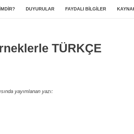
IMDIR?
DUYURULAR
FAYDALI BILGILER
KAYNA
rneklerle TÜRKÇE
yısında yayımlanan yazı: