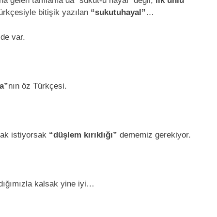
a gelen tamlama da “sükut-u hayal” değil;
ilk ünlü
kçesiyle bitişik yazılan
“sukutuhayal”
…
de var.
a”
nın öz Türkçesi.
mak istiyorsak
“düşlem kırıklığı”
dememiz gerekiyor.
adığımızla kalsak yine iyi…