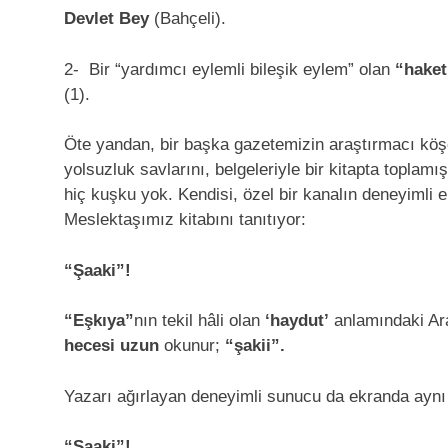
Devlet Bey
(Bahçeli).
2- Bir “yardımcı eylemli bileşik eylem” olan
“hake
(1).
Öte yandan, bir başka gazetemizin araştırmacı köş
yolsuzluk savlarını, belgeleriyle bir kitapta topla
hiç kuşku yok. Kendisi, özel bir kanalın deneyimli
Meslektaşımız kitabını tanıtıyor:
“Şaaki”!
“Eşkıya”
nın tekil hâli olan
‘haydut’
anlamındaki Ar
hecesi
uzun
okunur;
“şakii”.
Yazarı ağırlayan deneyimli sunucu da ekranda aynı y
“Şaaki”!