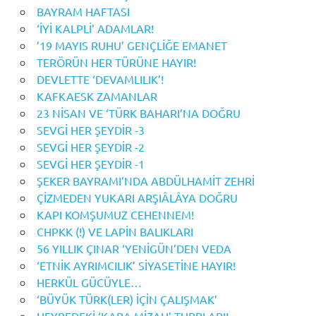
BAYRAM HAFTASI
‘İYİ KALPLİ’ ADAMLAR!
’19 MAYIS RUHU’ GENÇLİĞE EMANET
TERÖRÜN HER TÜRÜNE HAYIR!
DEVLETTE ‘DEVAMLILIK’!
KAFKAESK ZAMANLAR
23 NİSAN VE ‘TÜRK BAHARI’NA DOĞRU
SEVGİ HER ŞEYDİR -3
SEVGİ HER ŞEYDİR -2
SEVGİ HER ŞEYDİR -1
ŞEKER BAYRAMI’NDA ABDÜLHAMİT ZEHRİ
ÇİZMEDEN YUKARI ARŞIÂLÂYA DOĞRU
KAPI KOMŞUMUZ CEHENNEM!
CHPKK (!) VE LAPİN BALIKLARI
56 YILLIK ÇINAR ‘YENİGÜN’DEN VEDA
‘ETNİK AYRIMCILIK’ SİYASETİNE HAYIR!
HERKÜL GÜCÜYLE…
‘BÜYÜK TÜRK(LER) İÇİN ÇALIŞMAK’