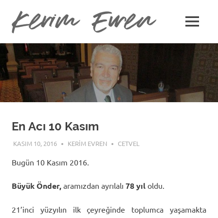
Kerim
MENU
Kerim
Evren
Skip
Evren'in
Güncel
to
Yazıları
content
En Acı 10 Kasım
KASIM 10, 2016
KERIM EVREN
CETVEL
Bugün 10 Kasım 2016.
Büyük Önder,
aramızdan ayrılalı
78 yıl
oldu.
21’inci yüzyılın ilk çeyreğinde toplumca yaşamakta