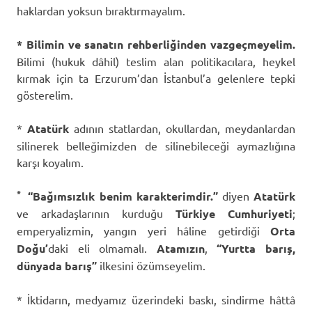
haklardan yoksun bıraktırmayalım.
* Bilimin ve sanatın rehberliğinden vazgeçmeyelim.
Bilimi (hukuk dâhil) teslim alan politikacılara, heykel
kırmak için ta Erzurum’dan İstanbul’a gelenlere tepki
gösterelim.
*
Atatürk
adının statlardan, okullardan, meydanlardan
silinerek belleğimizden de silinebileceği aymazlığına
karşı koyalım.
*
“Bağımsızlık benim karakterimdir.”
diyen
Atatürk
ve arkadaşlarının kurduğu
Türkiye Cumhuriyeti
;
emperyalizmin, yangın yeri hâline getirdiği
Orta
Doğu’
daki eli olmamalı.
Atamızın
,
“Yurtta barış,
dünyada barış”
ilkesini özümseyelim.
* İktidarın, medyamız üzerindeki baskı, sindirme hâttâ