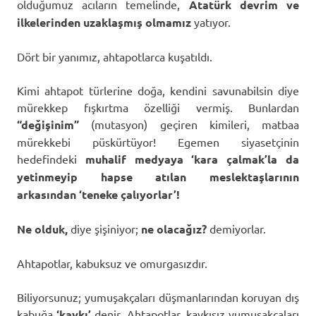
olduğumuz acıların temelinde,
Atatürk devrim ve
ilkelerinden uzaklaşmış olmamız
yatıyor.
Dört bir yanımız, ahtapotlarca kuşatıldı.
Kimi ahtapot türlerine doğa, kendini savunabilsin diye
mürekkep fışkırtma özelliği vermiş. Bunlardan
“değişinim”
(mutasyon) geçiren kimileri, matbaa
mürekkebi püskürtüyor! Egemen siyasetçinin
hedefindeki
muhalif medyaya
‘kara çalmak’la da
yetinmeyip hapse atılan meslektaşlarının
arkasından ‘teneke çalıyorlar’!
Ne olduk,
diye şişiniyor;
ne olacağız?
demiyorlar.
Ahtapotlar, kabuksuz ve omurgasızdır.
Biliyorsunuz; yumuşakçaları düşmanlarından koruyan dış
kabuğa
‘kavkı’
denir. Ahtapotlar, kavkısız yumuşakçaları