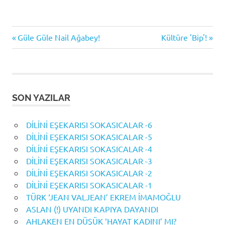
Previous
Next
Yazı
Güle Güle Nail Ağabey!
Kültüre 'Bip'!
Post:
Post:
gezinmesi
SON YAZILAR
DİLİNİ EŞEKARISI SOKASICALAR -6
DİLİNİ EŞEKARISI SOKASICALAR -5
DİLİNİ EŞEKARISI SOKASICALAR -4
DİLİNİ EŞEKARISI SOKASICALAR -3
DİLİNİ EŞEKARISI SOKASICALAR -2
DİLİNİ EŞEKARISI SOKASICALAR -1
TÜRK ‘JEAN VALJEAN’ EKREM İMAMOĞLU
ASLAN (!) UYANDI KAPIYA DAYANDI
AHLAKEN EN DÜŞÜK ‘HAYAT KADINI’ MI?