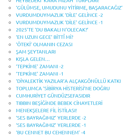
HEYBEDEKİ ‘KARA MİZAH’ TURPLARI!
‘GÜLÜMSE, UMUDUNU YİTİRME, BAŞARACAĞIZ’
VURDUMDUYMAZLIK ‘DİLE’ GELİNCE -2
VURDUMDUYMAZLIK ‘DİLE’ GELİNCE -1
2025’TE ‘DU BAKALI N’OLECAK?’
‘EN UZUN GECE’ BİTTỈ Mİ?
‘ÖTEKİ’ OLMANIN CEZASI
ŞAM ŞEYTANLARI
KIŞLA GELEN…
‘TEPKİME’ ZAMANI -2
‘TEPKİME’ ZAMANI -1
‘DİYALEKTİK YAZILAR’A ALÇAKGÖNÜLLÜ KATKI
TOPLUMCA ‘SİBİRYA HİSTERİSİ’NE DOĞRU
CUMHURİYET GÜNDÜZSEFASIDIR
TIBBIN BEŞİĞİNDE BEBEK CİNAYETLERİ
MENEKŞELERE FİL İSTİLASI!
‘SES BAYRAĞIMIZ’ YERLERDE -2
‘SES BAYRAĞIMIZ’ YERLERDE -1
‘BU CENNET BU CEHENNEM’ -4