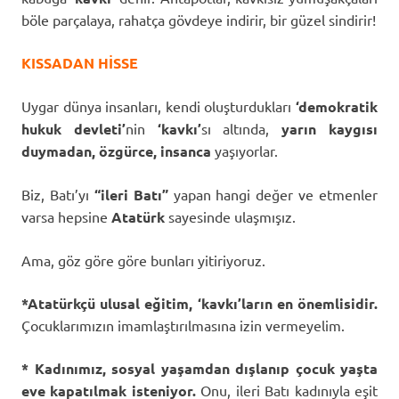
böle parçalaya, rahatça gövdeye indirir, bir güzel sindirir!
KISSADAN HİSSE
Uygar dünya insanları, kendi oluşturdukları
‘demokratik
hukuk devleti’
nin
‘kavkı’
sı altında,
yarın kaygısı
duymadan, özgürce, insanca
yaşıyorlar.
Biz, Batı’yı
“ileri Batı”
yapan hangi değer ve etmenler
varsa hepsine
Atatürk
sayesinde ulaşmışız.
Ama, göz göre göre bunları yitiriyoruz.
*Atatürkçü ulusal eğitim, ‘kavkı’ların en önemlisidir.
Çocuklarımızın imamlaştırılmasına izin vermeyelim.
* Kadınımız, sosyal yaşamdan dışlanıp çocuk yaşta
eve kapatılmak isteniyor.
Onu, ileri Batı kadınıyla eşit