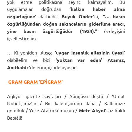
yok etme politikasına seyirci kalmayalım. Bu
uygulamalar doğrudan
‘halkın haber alma
özgürlüğüne’
darbedir.
Büyük Önder’
in,
“… basın
özgürlüğünden doğan sakıncaların giderilme aracı,
yine basın özgürlüğüdür (1924).”
özdeyişini
içselleştirelim.
… Ki yeniden ulusça
‘uygar insanlık ailesinin üyesi’
olabilelim ve bizi
‘yoktan var eden’ Atamız,
Anıtkabir’
de erinç içinde uyusun.
GRAM GRAM ‘EPİGRAM’
Ağlıyor gazete sayfaları / Süngüsü düştü / ‘Umut
Nöbetçimiz’in / Bir kalemşorunu daha / Kalbimize
gömdük / Yüce Atatürkümüzün /
Mete Akyol’
suz kaldı
Babıâli!