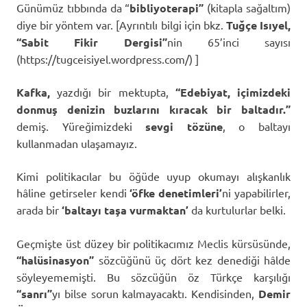
Günümüz tıbbında da “
bibliyoterapi”
(kitapla sağaltım)
diye bir yöntem var. [Ayrıntılı bilgi için bkz.
Tuğçe Isıyel,
“Sabit Fikir Dergisi”
nin 65’inci sayısı
(https://tugceisiyel.wordpress.com/) ]
Kafka,
yazdığı bir mektupta,
“Edebiyat, içimizdeki
donmuş denizin buzlarını kıracak bir baltadır.”
demiş. Yüreğimizdeki
sevgi tözüne
, o baltayı
kullanmadan ulaşamayız.
Kimi politikacılar bu öğüde uyup okumayı alışkanlık
hâline getirseler kendi
‘öfke denetimleri’
ni yapabilirler,
arada bir
‘baltayı taşa vurmaktan’
da kurtulurlar belki.
Geçmişte üst düzey bir politikacımız Meclis kürsüsünde,
“halüsinasyon”
sözcüğünü üç dört kez denediği hâlde
söyleyememişti. Bu sözcüğün öz Türkçe karşılığı
“sanrı”
yı bilse sorun kalmayacaktı. Kendisinden,
Demir