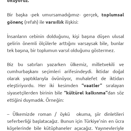
okuyoruz.
Bir başka -pek umursamadığımız- gerçek,
toplumsal
gönenç
(refah) ile
varsıllık
ilişkisi:
İnsanların cebinin dolduğunu, kişi başına düşen ulusal
gelirin önemli ölçülerle arttığını varsaysak bile, bunlar
tek başına, bir toplumun varsıl olduğunu göstermez.
Biz bu satırları yazarken ülkemiz, milletvekili ve
cumhurbaşkanı seçimleri arifesindeydi. İktidar doğal
olarak yaptıklarıyla övünüyor, muhalefet de iktidarı
eleştiriyordu. Her iki kesimden
“vaatler”
sıralayan
siyasetçilerden birinin bile
“kültürel kalkınma”
dan söz
ettiğini duymadık. Örneğin:
– Ülkemizde roman / öykü okuma, şiir dinletileri
seferberliği başlatacağız. Bunun için Türkiye’nin en ücra
köşelerinde bile kütüphaneler açacağız. Yayınevleriyle