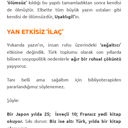
‘ölümsüz’
kıldığı bu yapıtı tamamladıktan sonra kendisi
de ölmüştür. Elbette tüm büyük yazın ustaları gibi
kendisi de ölümsüzdür,
Uşaklıgil’
in.
YAN ETKİSİZ ‘İLAÇ’
Yukarıda yazın’ın, insan ruhu üzerindeki
‘sağaltıcı’
etkisine değindik. Türk toplumu olarak son yıllarda
bilinen sosyopolitik nedenlerle
ağır bir ruhsal çöküntü
yaşıyoruz.
Tanı belli ama sağaltım için bibliyoterapiden
yararlandığımız söylenemez.
Şöyle:
Bir Japon yılda 25; İsveçli 10; Fransız yedi kitap
okuyor.
Sıkı durun:
Biz ise altı Türk, yılda bir kitap