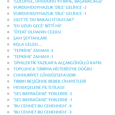
‘GÜLÜMSE, UMUDUNU YİTİRME, BAŞARACAĞIZ’
VURDUMDUYMAZLIK ‘DİLE’ GELİNCE -2
VURDUMDUYMAZLIK ‘DİLE’ GELİNCE -1
2025’TE ‘DU BAKALI N’OLECAK?’
‘EN UZUN GECE’ BİTTỈ Mİ?
‘ÖTEKİ’ OLMANIN CEZASI
ŞAM ŞEYTANLARI
KIŞLA GELEN…
‘TEPKİME’ ZAMANI -2
‘TEPKİME’ ZAMANI -1
‘DİYALEKTİK YAZILAR’A ALÇAKGÖNÜLLÜ KATKI
TOPLUMCA ‘SİBİRYA HİSTERİSİ’NE DOĞRU
CUMHURİYET GÜNDÜZSEFASIDIR
TIBBIN BEŞİĞİNDE BEBEK CİNAYETLERİ
MENEKŞELERE FİL İSTİLASI!
‘SES BAYRAĞIMIZ’ YERLERDE -2
‘SES BAYRAĞIMIZ’ YERLERDE -1
‘BU CENNET BU CEHENNEM’ -4
‘BU CENNET BU CEHENNEM’ -3