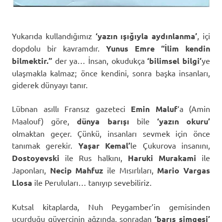
Yukarıda kullandığımız
‘yazın ışığıyla aydınlanma’
, içi
dopdolu bir kavramdır.
Yunus Emre “İlim kendin
bilmektir.”
der ya… İnsan, okudukça
‘bilimsel bilgi’
ye
ulaşmakla kalmaz; önce kendini, sonra başka insanları,
giderek dünyayı tanır.
Lübnan asıllı Fransız gazeteci
Emin Maluf
‘a (Amin
Maalouf) göre,
dünya barışı
bile
‘yazın okuru’
olmaktan geçer. Çünkü, insanları sevmek için önce
tanımak gerekir.
Yaşar Kemal’
le Çukurova insanını,
Dostoyevski
ile Rus halkını,
Haruki Murakami
ile
Japonları,
Necip Mahfuz
ile Mısırlıları,
Mario Vargas
Llosa
ile Peruluları… tanıyıp sevebiliriz.
Kutsal kitaplarda, Nuh Peygamber’in gemisinden
uçurduğu güvercinin ağzında, sonradan
‘barış simgesi’