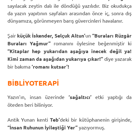
sayılacak zeytin dalı ile döndüğü yazılıdır. Biz okudukça
da yazın yapıtının sayfaları arasından önce iç, sonra dış
dünyamıza, görünmeyen barış güvercinleri havalanır.
Şair
küçük İskender, Selçuk Altun’
un
“Buraları Rüzgâr
Buraları Yağmur”
romanını öylesine beğenmiştir ki
“Kitaplar hep yukarıdan aşağıya inecek değil ya!
Kimi zaman da aşağıdan yukarıya çıkar!”
diye yazarak
bir bakıma
‘romanı kutsar’!
BİBLİYOTERAPİ
Yazın’ın, insan üzerinde
‘sağaltıcı’
etki yaptığı da
öteden beri biliniyor.
Antik Yunan kenti
Teb’
deki bir kütüphanenin girişinde,
“İnsan Ruhunun İyileştiği Yer”
yazıyormuş.