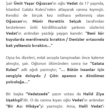
Şair
Ümit Yaşar Oğuzcan’
ın oğlu
Vedat
da 17 yaşında,
İstanbul Galata Kulesi’nden atlayarak canına kıymıştı.
Kendisi de birçok kez intihara yeltenmiş olan
Oğuzcan
‘ın;
Münir Nurettin Selçuk
tarafından
bestelenen ünlü kürdilihicazkâr şarkının sözlerini
Vedat’
ın ardından yazdığı yaygın kanıdır:
“Beni kör
kuyularda merdivensiz bıraktın / Denizler ortasında
bak yelkensiz bıraktın…”
Oysa bu dizeleri, evlat acısıyla tanışmadan önce kaleme
almıştır, şair. Oğlunun ölümünden sonra ise
“Galata
Kulesi”
adlı ağıdı yazmıştır;
“… Bütün insanlar için
sevgiyle doluydu / Çıktı apansız o dönülmez
yolculuğa…”
Bir başka
“Vedatzede”
yazın ustası da
Halid Ziya
Uşaklıgil’
dir. O da canına kıyan oğlu
Vedat’
ın ardından
“Bir Acı Hikâye”
yi yazmıştır. Ama,
Halil
Vedat’
ı