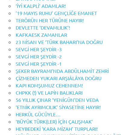
‘İYİ KALPLİ’ ADAMLAR!
’19 MAYIS RUHU’ GENÇLİĞE EMANET
TERÖRÜN HER TÜRÜNE HAYIR!
DEVLETTE ‘DEVAMLILIK’!
KAFKAESK ZAMANLAR
23 NİSAN VE ‘TÜRK BAHARI’NA DOĞRU
SEVGİ HER ŞEYDİR -3
SEVGİ HER ŞEYDİR -2
SEVGİ HER ŞEYDİR -1
ŞEKER BAYRAMI’NDA ABDÜLHAMİT ZEHRİ
ÇİZMEDEN YUKARI ARŞIÂLÂYA DOĞRU
KAPI KOMŞUMUZ CEHENNEM!
CHPKK (!) VE LAPİN BALIKLARI
56 YILLIK ÇINAR ‘YENİGÜN’DEN VEDA
‘ETNİK AYRIMCILIK’ SİYASETİNE HAYIR!
HERKÜL GÜCÜYLE…
‘BÜYÜK TÜRK(LER) İÇİN ÇALIŞMAK’
HEYBEDEKİ ‘KARA MİZAH’ TURPLARI!