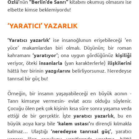
Özlü’
nün
“Berlin’de Sanrı”
kitabını okumuş olmasını ise
elbette kimse beklemiyordu!
‘YARATICI’ YAZARLIK
‘Yaratıcı yazarlık’
ise insanoğlunun erişebileceği ‘en
yüce’ makamlardan biri olmalı. Düşünün; bir roman
kahramanı
‘yaratıyor’
; ona uygun gördüğünüz
kişiliği
veriyor, öteki
insanlarla
(yan karakterlerle)
ilişkilerini
hâttâ her birinin
yazgılarını
belirliyorsunuz. Neredeyse
tanrısal bir güç bu!
Örneğin, bir insanın yaşayabileceği en büyük acının -
Tanrı kimseye vermesin- evlat acısı olduğu söylenir.
Çocuğu ölen pek çok kişinin kısa süre sonra yaşama veda
ettiği de bir gerçektir. İşte
yaratıcı yazarlık
, bu en
büyük acıya karşı bile
‘kalem
ustası’
nı dirençli kılmakla
kalmaz… Ulaştığı
‘neredeyse tanrısal güç’
, yaratıcı
yazara; ölen çocuğunu yapıtlarında yaşatma, hâttâ