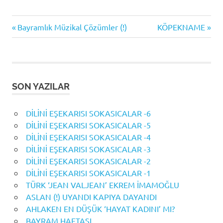
Previous
Next
Yazı
Bayramlık Müzikal Çözümler (!)
KÖPEKNAME
Post:
Post:
gezinmesi
SON YAZILAR
DİLİNİ EŞEKARISI SOKASICALAR -6
DİLİNİ EŞEKARISI SOKASICALAR -5
DİLİNİ EŞEKARISI SOKASICALAR -4
DİLİNİ EŞEKARISI SOKASICALAR -3
DİLİNİ EŞEKARISI SOKASICALAR -2
DİLİNİ EŞEKARISI SOKASICALAR -1
TÜRK ‘JEAN VALJEAN’ EKREM İMAMOĞLU
ASLAN (!) UYANDI KAPIYA DAYANDI
AHLAKEN EN DÜŞÜK ‘HAYAT KADINI’ MI?
BAYRAM HAFTASI