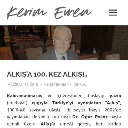
Kerim
MENU
Kerim
Evren
Skip
Evren'in
Güncel
to
Yazıları
content
ALKIŞ’A 100. KEZ ALKIŞ!..
HAZIRAN 17, 2018
KERIM EVREN
CETVEL
Kahramanmaraş
ve çevresinden başlayıp
yazın
(edebiyat)
ışığıyla Türkiye’yi aydınlatan
“Alkış”
,
100’üncü sayısına ulaştı. İlk sayısı Mayıs 2002’de
yayımlanan derginin kurucusu
Dr. Oğuz Paköz
başta
olmak üzere
Alkış’
a emeği geçen, her türden