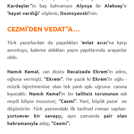
Kardeşler”
in baş kahramanı
Alyoşa
ile
Aleksey’
e
‘hayat verdiği’
söylenir,
Dostoyevski’
nin.
CEZMİ’DEN VEDAT”A…
Türk yazarlardan da yaşadıkları
‘evlat acısı’
na karşı
avuntuyu, kaleme aldıkları yazın yapıtlarında arayanlar
oldu.
Namık Kemal
, can dostu
Recaizade Ekrem’
in adını,
oğluna vermişti;
“Ekrem”
. Ne yazık ki
Ekrem’
in oğlu -
müzik öğretmenine olan tek yanlı aşkı uğruna- canına
kıyacaktı.
Namık Kemal’
in bu
talihsiz torununun
adı
neydi biliyor musunuz;
“Cezmi”
. Yani, büyük yazar ve
düşünürün -Türk yazınındaki ilk tarihsel roman sayılan-
yurtsever bir savaşçı,
aynı zamanda
şair olan
kahramanıyla
adaş;
“Cezmi”.