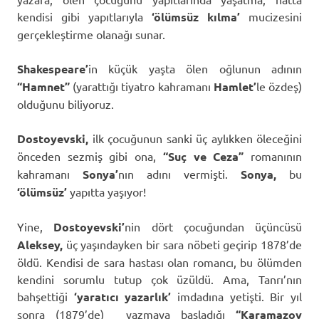
kendisi gibi yapıtlarıyla
‘ölümsüz kılma’
mucizesini
gerçekleştirme olanağı sunar.
Shakespeare’
in küçük yaşta ölen oğlunun adının
“Hamnet”
(yarattığı tiyatro kahramanı
Hamlet’
le özdeş)
olduğunu biliyoruz.
Dostoyevski,
ilk çocuğunun sanki üç aylıkken öleceğini
önceden sezmiş gibi ona,
“Suç ve Ceza”
romanının
kahramanı
Sonya’
nın adını vermişti.
Sonya,
bu
‘ölümsüz’
yapıtta yaşıyor!
Yine,
Dostoyevski’
nin dört çocuğundan üçüncüsü
Aleksey,
üç yaşındayken bir sara nöbeti geçirip 1878’de
öldü. Kendisi de sara hastası olan romancı, bu ölümden
kendini sorumlu tutup çok üzüldü. Ama, Tanrı’nın
bahşettiği
‘yaratıcı yazarlık’
imdadına yetişti. Bir yıl
sonra (1879’de) yazmaya başladığı
“Karamazov