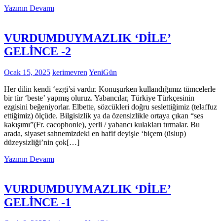
Yazının Devamı
VURDUMDUYMAZLIK ‘DİLE’
GELİNCE -2
Ocak 15, 2025
kerimevren
YeniGün
Her dilin kendi ‘ezgi’si vardır. Konuşurken kullandığımız tümcelerle
bir tür ‘beste’ yapmış oluruz. Yabancılar, Türkiye Türkçesinin
ezgisini beğeniyorlar. Elbette, sözcükleri doğru seslettiğimiz (telaffuz
ettiğimiz) ölçüde. Bilgisizlik ya da özensizlikle ortaya çıkan “ses
kakışımı”(Fr. cacophonie), yerli / yabancı kulakları tırmalar. Bu
arada, siyaset sahnemizdeki en hafif deyişle ‘biçem (üslup)
düzeysizliği’nin çok[…]
Yazının Devamı
VURDUMDUYMAZLIK ‘DİLE’
GELİNCE -1