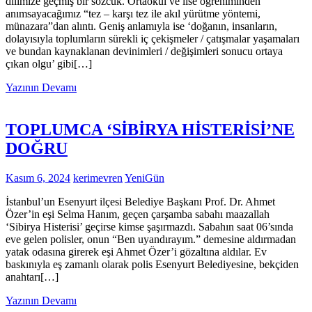
dilimize geçmiş bir sözcük. Ortaokul ve lise öğreniminden
anımsayacağımız “tez – karşı tez ile akıl yürütme yöntemi,
münazara”dan alıntı. Geniş anlamıyla ise ‘doğanın, insanların,
dolayısıyla toplumların sürekli iç çekişmeler / çatışmalar yaşamaları
ve bundan kaynaklanan devinimleri / değişimleri sonucu ortaya
çıkan olgu’ gibi[…]
Yazının Devamı
TOPLUMCA ‘SİBİRYA HİSTERİSİ’NE
DOĞRU
Kasım 6, 2024
kerimevren
YeniGün
İstanbul’un Esenyurt ilçesi Belediye Başkanı Prof. Dr. Ahmet
Özer’in eşi Selma Hanım, geçen çarşamba sabahı maazallah
‘Sibirya Histerisi’ geçirse kimse şaşırmazdı. Sabahın saat 06’sında
eve gelen polisler, onun “Ben uyandırayım.” demesine aldırmadan
yatak odasına girerek eşi Ahmet Özer’i gözaltına aldılar. Ev
baskınıyla eş zamanlı olarak polis Esenyurt Belediyesine, bekçiden
anahtarı[…]
Yazının Devamı