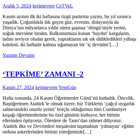
Aralık 5, 2024
kerimevren
CeTVeL
Kasım ayının ilk iki haftasına özgü pastırma yazını, bu yıl uzunca
yaşadık. Çoğunlukla ılık geçen güz, evrenin, dolayısıyla da
Dünya’nın milyarlarca yıldır süren şaşmaz ‘döngü’süyle yerini,
soğuk mevsime bıraktı. Balkonumuza konan ‘haydut’ kargaların,
tadını seviyor olsalar gerek, yapraklarını sık sık didikledikleri yılbaşı
kaktüsü, iki haftadır kabına sığamayan bir ‘iç devinim’[…]
Yazının Devamı
‘TEPKİME’ ZAMANI -2
Kasım 27, 2024
kerimevren
YeniGün
Hafta sonunda, 24 Kasım Öğretmenler Günü’nü kutladık. Öncelik,
Başöğretmen Atatürk’te olmak üzere, biz Türklerin ‘çağcıl uygarlık
sahnesindeki onurlu yerini’ borçlu olduğumuz tüm Cumhuriyet
kuşağı öğretmenlerinin bu özel gününü kutluyor, her birinin
ellerinden öpüyoruz. Ölenlere de Tanrı’dan rahmet diliyoruz.
Atatürk ilke ve Devrimleri meşalesini taşımaktan ‘yılmayan’ eğitim
ordusu askerlerinden birinin yüreğimizde[…]