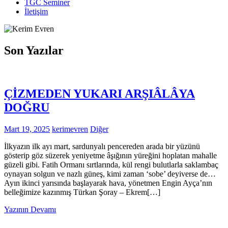
TGC Seminer
İletişim
Son Yazılar
ÇİZMEDEN YUKARI ARŞIÂLÂYA
DOĞRU
Mart 19, 2025
kerimevren
Diğer
İlkyazın ilk ayı mart, sardunyalı pencereden arada bir yüzünü
gösterip göz süzerek yeniyetme âşığının yüreğini hoplatan mahalle
güzeli gibi. Fatih Ormanı sırtlarında, kül rengi bulutlarla saklambaç
oynayan solgun ve nazlı güneş, kimi zaman ‘sobe’ deyiverse de…
Ayın ikinci yarısında başlayarak hava, yönetmen Engin Ayça’nın
belleğimize kazınmış Türkan Şoray – Ekrem[…]
Yazının Devamı