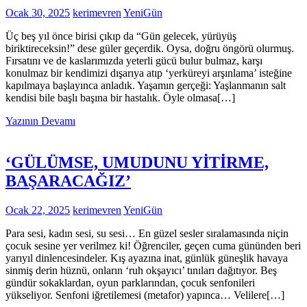
Ocak 30, 2025
kerimevren
YeniGün
Üç beş yıl önce birisi çıkıp da “Gün gelecek, yürüyüş
biriktireceksin!” dese güler geçerdik. Oysa, doğru öngörü olurmuş.
Fırsatını ve de kaslarımızda yeterli gücü bulur bulmaz, karşı
konulmaz bir kendimizi dışarıya atıp ‘yerküreyi arşınlama’ isteğine
kapılmaya başlayınca anladık. Yaşamın gerçeği: Yaşlanmanın salt
kendisi bile başlı başına bir hastalık. Öyle olmasa[…]
Yazının Devamı
‘GÜLÜMSE, UMUDUNU YİTİRME,
BAŞARACAĞIZ’
Ocak 22, 2025
kerimevren
YeniGün
Para sesi, kadın sesi, su sesi… En güzel sesler sıralamasında niçin
çocuk sesine yer verilmez ki! Öğrenciler, geçen cuma gününden beri
yarıyıl dinlencesindeler. Kış ayazına inat, günlük güneşlik havaya
sinmiş derin hüznü, onların ‘ruh okşayıcı’ tınıları dağıtıyor. Beş
gündür sokaklardan, oyun parklarından, çocuk senfonileri
yükseliyor. Senfoni iğretilemesi (metafor) yapınca… Velilere[…]