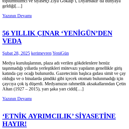
toplumbilimci ve siyasetçi Ziya Gökalp’i, Diyarbakır’da dünyaya
geldiği[…]
Yazının Devamı
56 YILLIK ÇINAR ‘YENİGÜN’DEN
VEDA
Şubat 28, 2025
kerimevren
YeniGün
Medya kuruluşlarının, plaza adı verilen gökdelenlere henüz
taşınmadığı yıllarda yerleştikleri mütevazı yapıların genellikle giriş
katında çay ocağı bulunurdu. Gazetecinin başlıca gıdası simit ve çay
olduğu ve o binalarda şimdiki gibi içecek otomatı bulunmadığı için
çaycıya çok iş düşerdi. Medyamızın rahmetlik aksakallarından Çetin
Altan (1927 – 2015), yarı şaka yarı ciddi[…]
Yazının Devamı
‘ETNİK AYRIMCILIK’ SİYASETİNE
HAYIR!