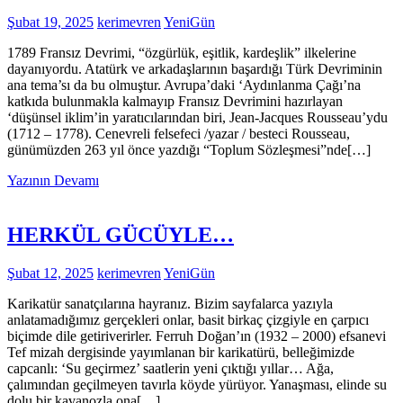
Şubat 19, 2025
kerimevren
YeniGün
1789 Fransız Devrimi, “özgürlük, eşitlik, kardeşlik” ilkelerine
dayanıyordu. Atatürk ve arkadaşlarının başardığı Türk Devriminin
ana tema’sı da bu olmuştur. Avrupa’daki ‘Aydınlanma Çağı’na
katkıda bulunmakla kalmayıp Fransız Devrimini hazırlayan
‘düşünsel iklim’in yaratıcılarından biri, Jean-Jacques Rousseau’ydu
(1712 – 1778). Cenevreli felsefeci /yazar / besteci Rousseau,
günümüzden 263 yıl önce yazdığı “Toplum Sözleşmesi”nde[…]
Yazının Devamı
HERKÜL GÜCÜYLE…
Şubat 12, 2025
kerimevren
YeniGün
Karikatür sanatçılarına hayranız. Bizim sayfalarca yazıyla
anlatamadığımız gerçekleri onlar, basit birkaç çizgiyle en çarpıcı
biçimde dile getiriverirler. Ferruh Doğan’ın (1932 – 2000) efsanevi
Tef mizah dergisinde yayımlanan bir karikatürü, belleğimizde
capcanlı: ‘Su geçirmez’ saatlerin yeni çıktığı yıllar… Ağa,
çalımından geçilmeyen tavırla köyde yürüyor. Yanaşması, elinde su
dolu bir kavanozla ona[…]