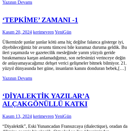
Yazının Devamı
‘TEPKİME’ ZAMANI -1
Kasım 20, 2024
kerimevren
YeniGün
Ülkemizde şunlar şunlar kötü ama hiç değilse falanca gösterge iyi,
diyebileceğimiz bir avuntu tümcesi bile kuramaz duruma geldik. Bu
ileri yaşımızda ve gazetecilik mesleğinde yarım yüzyılı geride
bırakmamıza karşın anlamadığımız, son nefesimizi verinceye değin
de anlayamayacağımız dehşet verici gelişmeler bitmek bilmiyor. 21.
yüzyıl dünyasında her güne, insanların kanını donduran bebek,[…]
Yazının Devamı
‘DİYALEKTİK YAZILAR’A
ALÇAKGÖNÜLLÜ KATKI
Kasım 13, 2024
kerimevren
YeniGün
“Diyalektik”, Eski Yunancadan Fransızcaya (dialectique), oradan da