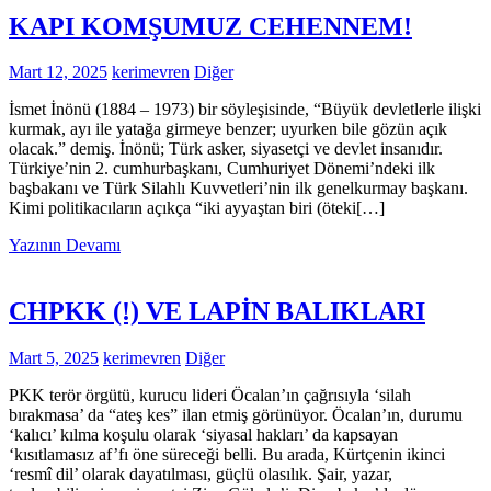
KAPI KOMŞUMUZ CEHENNEM!
Mart 12, 2025
kerimevren
Diğer
İsmet İnönü (1884 – 1973) bir söyleşisinde, “Büyük devletlerle ilişki
kurmak, ayı ile yatağa girmeye benzer; uyurken bile gözün açık
olacak.” demiş. İnönü; Türk asker, siyasetçi ve devlet insanıdır.
Türkiye’nin 2. cumhurbaşkanı, Cumhuriyet Dönemi’ndeki ilk
başbakanı ve Türk Silahlı Kuvvetleri’nin ilk genelkurmay başkanı.
Kimi politikacıların açıkça “iki ayyaştan biri (öteki[…]
Yazının Devamı
CHPKK (!) VE LAPİN BALIKLARI
Mart 5, 2025
kerimevren
Diğer
PKK terör örgütü, kurucu lideri Öcalan’ın çağrısıyla ‘silah
bırakmasa’ da “ateş kes” ilan etmiş görünüyor. Öcalan’ın, durumu
‘kalıcı’ kılma koşulu olarak ‘siyasal hakları’ da kapsayan
‘kısıtlamasız af’fı öne süreceği belli. Bu arada, Kürtçenin ikinci
‘resmî dil’ olarak dayatılması, güçlü olasılık. Şair, yazar,