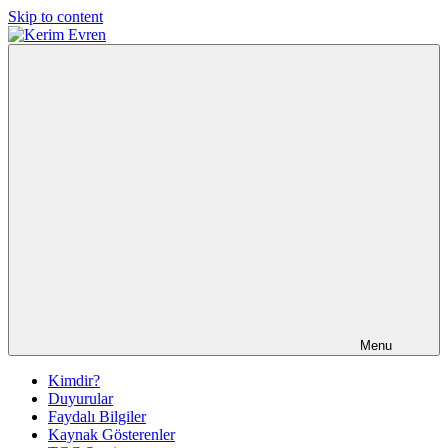
Skip to content
Kerim
Kerim
Evren'in
Güncel
Evren
Yazıları
Menu
Kimdir?
Duyurular
Faydalı Bilgiler
Kaynak Gösterenler