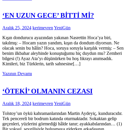
‘EN UZUN GECE’ BİTTỈ Mİ?
Aralık 25, 2024
kerimevren
YeniGün
Kışın dondurucu ayazından yakınan Nasrettin Hoca’ya biri,
takılmış: – Hocam yazın yandım, kışın da dondum diyorsun. Ne
olacak senin bu hâlin? Hoca, soruya soruyla karşılık vermiş: – Sen
benim ilkbahar aleyhinde konuştuğumu hiç duydun mu? Zemheri
bilgesi (!) Ayaz Ata’yı düşünürken bu hoş fıkrayı anımsadık.
Kimileri, biz Türklerin, tarih sahnesine[…]
Yazının Devamı
‘ÖTEKİ’ OLMANIN CEZASI
Aralık 18, 2024
kerimevren
YeniGün
Tolstoy’un öykü kahramanlarından Martin Aydeyiç, kunduracıdır.
Tek pencereli bir bodrum katında oturmaktadır. Sokaktan gelip
geçenleri, yüzlerini görmediği hâlde tanır; ayakkabılarından… (1)
Bir yoksul, sevgilisiyle buluşmaya giderken arkadaşının