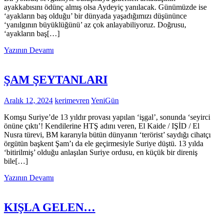
ayakkabısını ödünç almış olsa Aydeyiç yanılacak. Günümüzde ise
‘ayakların baş olduğu’ bir dünyada yaşadığımızı düşününce
‘yanılgının büyüklüğünü’ az çok anlayabiliyoruz. Doğrusu,
‘ayakların baş[…]
Yazının Devamı
ŞAM ŞEYTANLARI
Aralık 12, 2024
kerimevren
YeniGün
Komşu Suriye’de 13 yıldır provası yapılan ‘işgal’, sonunda ‘seyirci
önüne çıktı’! Kendilerine HTŞ adını veren, El Kaide / IŞİD / El
Nusra türevi, BM kararıyla bütün dünyanın ‘terörist’ saydığı cihatçı
örgütün başkent Şam’ı da ele geçirmesiyle Suriye düştü. 13 yılda
‘bitirilmiş’ olduğu anlaşılan Suriye ordusu, en küçük bir direniş
bile[…]
Yazının Devamı
KIŞLA GELEN…