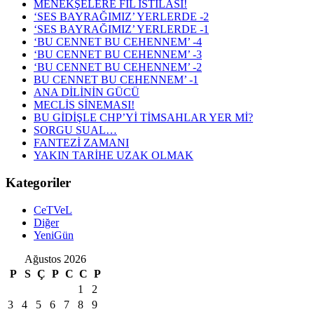
MENEKŞELERE FİL İSTİLASI!
‘SES BAYRAĞIMIZ’ YERLERDE -2
‘SES BAYRAĞIMIZ’ YERLERDE -1
‘BU CENNET BU CEHENNEM’ -4
‘BU CENNET BU CEHENNEM’ -3
‘BU CENNET BU CEHENNEM’ -2
BU CENNET BU CEHENNEM’ -1
ANA DİLİNİN GÜCÜ
MECLİS SİNEMASI!
BU GİDİŞLE CHP’Yİ TİMSAHLAR YER Mİ?
SORGU SUAL…
FANTEZİ ZAMANI
YAKIN TARİHE UZAK OLMAK
Kategoriler
CeTVeL
Diğer
YeniGün
Ağustos 2026
P
S
Ç
P
C
C
P
1
2
3
4
5
6
7
8
9