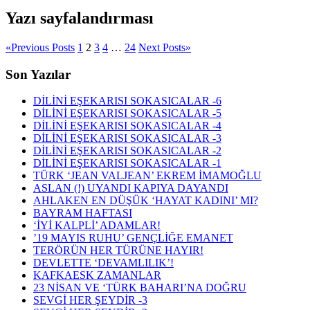
Yazı sayfalandırması
«
Previous Posts
1
2
3
4
…
24
Next Posts
»
Son Yazılar
DİLİNİ EŞEKARISI SOKASICALAR -6
DİLİNİ EŞEKARISI SOKASICALAR -5
DİLİNİ EŞEKARISI SOKASICALAR -4
DİLİNİ EŞEKARISI SOKASICALAR -3
DİLİNİ EŞEKARISI SOKASICALAR -2
DİLİNİ EŞEKARISI SOKASICALAR -1
TÜRK ‘JEAN VALJEAN’ EKREM İMAMOĞLU
ASLAN (!) UYANDI KAPIYA DAYANDI
AHLAKEN EN DÜŞÜK ‘HAYAT KADINI’ MI?
BAYRAM HAFTASI
‘İYİ KALPLİ’ ADAMLAR!
’19 MAYIS RUHU’ GENÇLİĞE EMANET
TERÖRÜN HER TÜRÜNE HAYIR!
DEVLETTE ‘DEVAMLILIK’!
KAFKAESK ZAMANLAR
23 NİSAN VE ‘TÜRK BAHARI’NA DOĞRU
SEVGİ HER ŞEYDİR -3