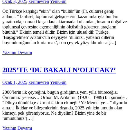
Ocak 8, 2025
kerimevren
YeniGün
Öz Türkçe karşılığı “ekin” olan “kültür”ün (Fr. culture) geniş
anlamı: “Tarihsel, toplumsal gelişmelerin kazanımlarıyla bunları
yaratmada, sonraki kuşaklara aktarmada kullanılan, insanın doğal ve
toplumsal çevresine egemenliğinin ölçüsünü gösteren araçların
bütünü.” Ekinin temeli dildir. Bizim için ulusal dil; Türkçe.
‘Başöğretmen’ Atatürk’ün deyişiyle ‘dilimizi, yabancı dillerin
boyunduruğundan kurtarmak’, son çeyrek yüzyıldır ulusal[…]
Yazının Devamı
2025’TE ‘DU BAKALI N’OLECAK?’
Ocak 1, 2025
kerimevren
YeniGün
2000’lerin ilk çeyreğini, bugün girdiğimiz yeni yılla bitireceğiz.
Ömrümüz yeterse… Orhon M. Arıburnu (1920 – 1989) bir şiirinde ,
“Dünya döndükçe / Umut fakirin ekmeği / Ye Memet ye…” diyordu
ama… İktidar ve bileşenlerinin dışında, 2025 yılı için umutlu olan
kimseyi pek göremiyoruz. Ne diyelim? Bizim yine de bir
‘umudumuz’[…]
Yazının Devamı