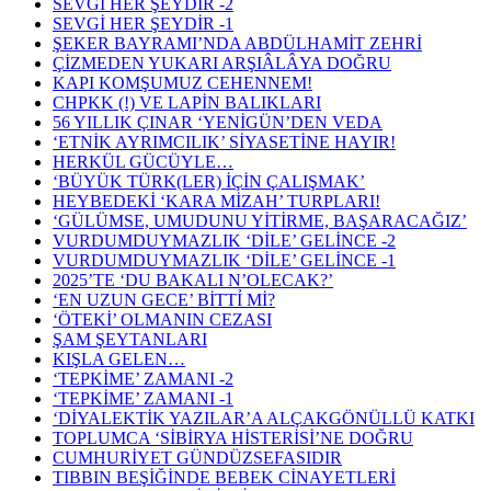
SEVGİ HER ŞEYDİR -2
SEVGİ HER ŞEYDİR -1
ŞEKER BAYRAMI’NDA ABDÜLHAMİT ZEHRİ
ÇİZMEDEN YUKARI ARŞIÂLÂYA DOĞRU
KAPI KOMŞUMUZ CEHENNEM!
CHPKK (!) VE LAPİN BALIKLARI
56 YILLIK ÇINAR ‘YENİGÜN’DEN VEDA
‘ETNİK AYRIMCILIK’ SİYASETİNE HAYIR!
HERKÜL GÜCÜYLE…
‘BÜYÜK TÜRK(LER) İÇİN ÇALIŞMAK’
HEYBEDEKİ ‘KARA MİZAH’ TURPLARI!
‘GÜLÜMSE, UMUDUNU YİTİRME, BAŞARACAĞIZ’
VURDUMDUYMAZLIK ‘DİLE’ GELİNCE -2
VURDUMDUYMAZLIK ‘DİLE’ GELİNCE -1
2025’TE ‘DU BAKALI N’OLECAK?’
‘EN UZUN GECE’ BİTTỈ Mİ?
‘ÖTEKİ’ OLMANIN CEZASI
ŞAM ŞEYTANLARI
KIŞLA GELEN…
‘TEPKİME’ ZAMANI -2
‘TEPKİME’ ZAMANI -1
‘DİYALEKTİK YAZILAR’A ALÇAKGÖNÜLLÜ KATKI
TOPLUMCA ‘SİBİRYA HİSTERİSİ’NE DOĞRU
CUMHURİYET GÜNDÜZSEFASIDIR
TIBBIN BEŞİĞİNDE BEBEK CİNAYETLERİ