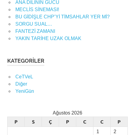
ANA DİLİNİN GÜCÜ
MECLİS SİNEMASI!
BU GİDİŞLE CHP’Yİ TİMSAHLAR YER Mİ?
SORGU SUAL…
FANTEZİ ZAMANI
YAKIN TARİHE UZAK OLMAK
KATEGORILER
CeTVeL
Diğer
YeniGün
Ağustos 2026
P
S
Ç
P
C
C
P
1
2