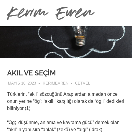
Kerim
MENU
Kerim
Evren
Skip
Evren'in
Güncel
to
Yazıları
content
AKIL VE SEÇİM
MAYIS 10, 2023
KERIMEVREN
CETVEL
Türklerin, “akıl” sözcüğünü Araplardan almadan önce
onun yerine “ög”; ‘akıllı’ karşılığı olarak da “ögli” dedikleri
biliniyor (1).
“Ög; düşünme, anlama ve kavrama gücü” demek olan
“akıl”ın yanı sıra “anlak” (zekâ) ve “algı” (idrak)