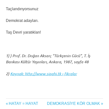
Taçlandırıyorsunuz
Demokrat adayları.
Taş Devri yaratıkları!
1) ) Prof. Dr. Doğan Aksan; “Türkçenin Gücü”, T. İş
Bankası Kültür Yayınları, Ankara, 1987, sayfa 48
2)
Kaynak: http://www.sipahi.tk › fikralar
Yazı
Previous
Next
HATAY = HAYAT
DEMOKRASİYE KÖR OLMAK