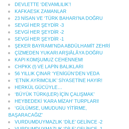
DEVLETTE ‘DEVAMLILIK’!
KAFKAESK ZAMANLAR
23 NİSAN VE ‘TÜRK BAHARI’NA DOĞRU
SEVGİ HER ŞEYDİR -3
SEVGİ HER ŞEYDİR -2
SEVGİ HER ŞEYDİR -1
ŞEKER BAYRAMI’NDA ABDÜLHAMİT ZEHRİ
ÇİZMEDEN YUKARI ARŞIÂLÂYA DOĞRU
KAPI KOMŞUMUZ CEHENNEM!
CHPKK (!) VE LAPİN BALIKLARI
56 YILLIK ÇINAR ‘YENİGÜN’DEN VEDA
‘ETNİK AYRIMCILIK’ SİYASETİNE HAYIR!
HERKÜL GÜCÜYLE…
‘BÜYÜK TÜRK(LER) İÇİN ÇALIŞMAK’
HEYBEDEKİ ‘KARA MİZAH’ TURPLARI!
‘GÜLÜMSE, UMUDUNU YİTİRME,
BAŞARACAĞIZ’
VURDUMDUYMAZLIK ‘DİLE’ GELİNCE -2
VURDUMDUYMAZLIK ‘DİLE’ GELİNCE -1