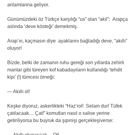
anlamlarına geliyor.
Günümüzdeki öz Türkçe karşılığı “us” olan “akıl”; Arapça
aslında ‘deve kösteği’ demekmiş.
Arap’ın, kaçmasın diye ayaklarını bağladığı deve, “akıllı”
oluyor!
Bizde, belki de zamanın ruhu gereği son yıllarda zehirli
mantar gibi türeyen kof kabadayıların kullandığı ‘tehdit
kipi’ (!) tümcesi örneği:
— Akıllı ol!
Keşke diyoruz, askerlikteki “Haz’rol! Selam dur! Tüfek
çatılacaak… Çat!” komutları nasıl o salise yerine
getiriliyorsa bu buyruk da şıpınişi gerçekleşiverse:
— Akıllı olunacaak… Ol!