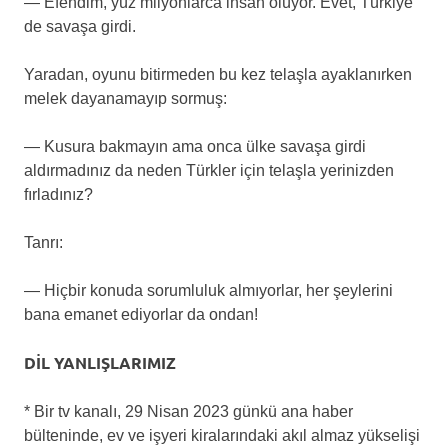
— Efendim, yüz milyonlarca insan ölüyor. Evet, Türkiye
de savaşa girdi.
Yaradan, oyunu bitirmeden bu kez telaşla ayaklanırken
melek dayanamayıp sormuş:
— Kusura bakmayın ama onca ülke savaşa girdi
aldırmadınız da neden Türkler için telaşla yerinizden
fırladınız?
Tanrı:
— Hiçbir konuda sorumluluk almıyorlar, her şeylerini
bana emanet ediyorlar da ondan!
DİL YANLIŞLARIMIZ
* Bir tv kanalı, 29 Nisan 2023 günkü ana haber
bülteninde, ev ve işyeri kiralarındaki akıl almaz yükselişi