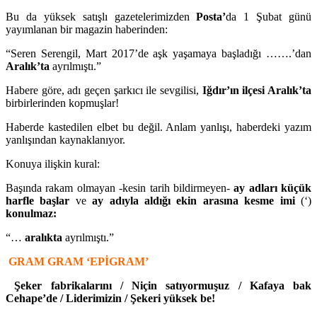
Bu da yüksek satışlı gazetelerimizden
Posta’
da 1 Şubat günü
yayımlanan bir magazin haberinden:
“Seren Serengil, Mart 2017’de aşk yaşamaya başladığı …….’dan
Aralık’ta
ayrılmıştı.”
Habere göre, adı geçen şarkıcı ile sevgilisi,
Iğdır’ın ilçesi Aralık’ta
birbirlerinden kopmuşlar!
Haberde kastedilen elbet bu değil. Anlam yanlışı, haberdeki yazım
yanlışından kaynaklanıyor.
Konuya ilişkin kural:
Başında rakam olmayan -kesin tarih bildirmeyen-
ay adları küçük
harfle başlar
ve
ay adıyla aldığı
ekin arasına kesme imi
(‘)
konulmaz:
“…
aralıkta
ayrılmıştı.”
GRAM GRAM ‘EPİGRAM’
Şeker fabrikalarını / Niçin satıyormuşuz / Kafaya bak
Cehape’de / Liderimizin / Şekeri yüksek be!