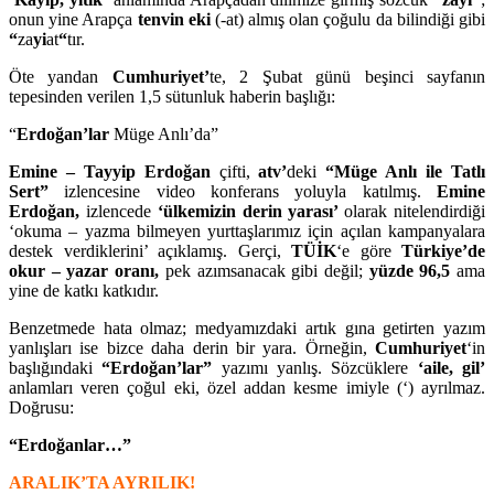
onun yine Arapça
tenvin eki
(-at) almış olan çoğulu da bilindiği gibi
“
za
yi
at
“
tır.
Öte yandan
Cumhuriyet’
te, 2 Şubat günü beşinci sayfanın
tepesinden verilen 1,5 sütunluk haberin başlığı:
“
Erdoğan’lar
Müge Anlı’da”
Emine – Tayyip Erdoğan
çifti,
atv’
deki
“Müge Anlı ile Tatlı
Sert”
izlencesine video konferans yoluyla katılmış.
Emine
Erdoğan,
izlencede
‘ülkemizin derin yarası’
olarak nitelendirdiği
‘okuma – yazma bilmeyen yurttaşlarımız için açılan kampanyalara
destek verdiklerini’ açıklamış. Gerçi,
TÜİK
‘e göre
Türkiye’de
okur – yazar oranı,
pek azımsanacak gibi değil;
yüzde 96,5
ama
yine de katkı katkıdır.
Benzetmede hata olmaz; medyamızdaki artık gına getirten yazım
yanlışları ise bizce daha derin bir yara. Örneğin,
Cumhuriyet
‘in
başlığındaki
“Erdoğan’lar”
yazımı yanlış. Sözcüklere
‘aile, gil’
anlamları veren çoğul eki, özel addan kesme imiyle (‘) ayrılmaz.
Doğrusu:
“Erdoğanlar…”
ARALIK’TA AYRILIK!