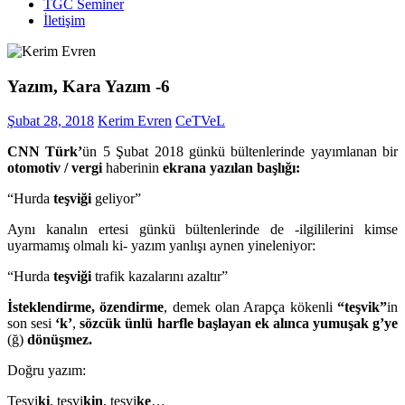
TGC Seminer
İletişim
Yazım, Kara Yazım -6
Şubat 28, 2018
Kerim Evren
CeTVeL
CNN Türk’
ün 5 Şubat 2018 günkü bültenlerinde yayımlanan bir
otomotiv / vergi
haberinin
ekrana yazılan başlığı:
“Hurda
teşviği
geliyor”
Aynı kanalın ertesi günkü bültenlerinde de -ilgililerini kimse
uyarmamış olmalı ki- yazım yanlışı aynen yineleniyor:
“Hurda
teşviği
trafik kazalarını azaltır”
İsteklendirme, özendirme
, demek olan Arapça kökenli
“teşvik”
in
son sesi
‘k’
,
sözcük ünlü
harfle başlayan ek alınca yumuşak g’ye
(ğ)
dönüşmez.
Doğru yazım:
Teşvi
ki
, teşvi
kin
, teşvi
ke
…