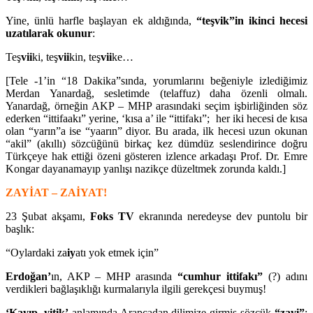
Yine, ünlü harfle başlayan ek aldığında,
“teşvik”in ikinci hecesi
uzatılarak
okunur
:
Teş
vii
ki, teş
vii
kin, teş
vii
ke…
[Tele -1’in “18 Dakika”sında, yorumlarını beğeniyle izlediğimiz
Merdan Yanardağ, sesletimde (telaffuz) daha özenli olmalı.
Yanardağ, örneğin AKP – MHP arasındaki seçim işbirliğinden söz
ederken “ittifaakı” yerine, ‘kısa a’ ile “ittifakı”; her iki hecesi de kısa
olan “yarın”a ise “yaarın” diyor. Bu arada, ilk hecesi uzun okunan
“akil” (akıllı) sözcüğünü birkaç kez dümdüz seslendirince doğru
Türkçeye hak ettiği özeni gösteren izlence arkadaşı Prof. Dr. Emre
Kongar dayanamayıp yanlışı nazikçe düzeltmek zorunda kaldı.]
ZAYİAT – ZAİYAT!
23 Şubat akşamı,
Foks TV
ekranında neredeyse dev puntolu bir
başlık:
“Oylardaki za
iy
atı yok etmek için”
Erdoğan’
ın, AKP – MHP arasında
“cumhur ittifakı”
(?) adını
verdikleri bağlaşıklığı kurmalarıyla ilgili gerekçesi buymuş!
‘Kayıp, yitik’
anlamında Arapçadan dilimize girmiş sözcük
“zayi”
;