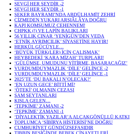
SEVGİ HER ŞEYDİR -2
SEVGİ HER ŞEYDİR -1
ŞEKER BAYRAMI’NDA ABDÜLHAMİT ZEHRİ
ÇİZMEDEN YUKARI ARŞIÂLÂYA DOĞRU
KAPI KOMŞUMUZ CEHENNEM!
CHPKK (!) VE LAPİN BALIKLARI
56 YILLIK ÇINAR ‘YENİGÜN’DEN VEDA
‘ETNİK AYRIMCILIK’ SİYASETİNE HAYIR!
HERKÜL GÜCÜYLE…
‘BÜYÜK TÜRK(LER) İÇİN ÇALIŞMAK’
HEYBEDEKİ ‘KARA MİZAH’ TURPLARI!
‘GÜLÜMSE, UMUDUNU YİTİRME, BAŞARACAĞIZ’
VURDUMDUYMAZLIK ‘DİLE’ GELİNCE -2
VURDUMDUYMAZLIK ‘DİLE’ GELİNCE -1
2025’TE ‘DU BAKALI N’OLECAK?’
‘EN UZUN GECE’ BİTTỈ Mİ?
‘ÖTEKİ’ OLMANIN CEZASI
ŞAM ŞEYTANLARI
KIŞLA GELEN…
‘TEPKİME’ ZAMANI -2
‘TEPKİME’ ZAMANI -1
‘DİYALEKTİK YAZILAR’A ALÇAKGÖNÜLLÜ KATKI
TOPLUMCA ‘SİBİRYA HİSTERİSİ’NE DOĞRU
CUMHURİYET GÜNDÜZSEFASIDIR
TIBBIN BEŞİĞİNDE BEBEK CİNAYETLERİ