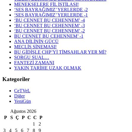
MENEKŞELERE FİL İSTİLASI!
‘SES BAYRAĞIMIZ’ YERLERDE -2
‘SES BAYRAĞIMIZ’ YERLERDE -1
‘BU CENNET BU CEHENNEM’ -4
‘BU CENNET BU CEHENNEM’ -3
‘BU CENNET BU CEHENNEM’ -2
BU CENNET BU CEHENNEM’ -1
ANA DİLİNİN GÜCÜ
MECLİS SİNEMASI!
BU GİDİŞLE CHP’Yİ TİMSAHLAR YER Mİ?
SORGU SUAL…
FANTEZİ ZAMANI
YAKIN TARİHE UZAK OLMAK
Kategoriler
CeTVeL
Diğer
YeniGün
Ağustos 2026
P
S
Ç
P
C
C
P
1
2
3
4
5
6
7
8
9