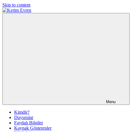
Skip to content
Kerim
Kerim
Evren
Evren'in
Güncel
Yazıları
Menu
Kimdir?
Duyurular
Faydalı Bilgiler
Kaynak Gösterenler