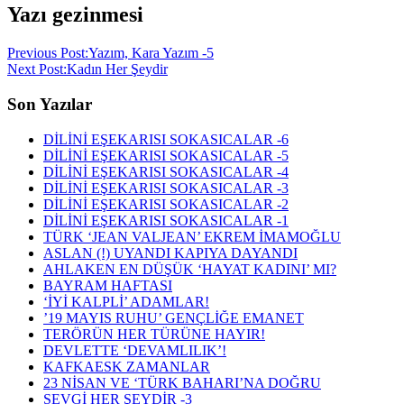
Yazı gezinmesi
Previous Post:
Yazım, Kara Yazım -5
Next Post:
Kadın Her Şeydir
Son Yazılar
DİLİNİ EŞEKARISI SOKASICALAR -6
DİLİNİ EŞEKARISI SOKASICALAR -5
DİLİNİ EŞEKARISI SOKASICALAR -4
DİLİNİ EŞEKARISI SOKASICALAR -3
DİLİNİ EŞEKARISI SOKASICALAR -2
DİLİNİ EŞEKARISI SOKASICALAR -1
TÜRK ‘JEAN VALJEAN’ EKREM İMAMOĞLU
ASLAN (!) UYANDI KAPIYA DAYANDI
AHLAKEN EN DÜŞÜK ‘HAYAT KADINI’ MI?
BAYRAM HAFTASI
‘İYİ KALPLİ’ ADAMLAR!
’19 MAYIS RUHU’ GENÇLİĞE EMANET
TERÖRÜN HER TÜRÜNE HAYIR!
DEVLETTE ‘DEVAMLILIK’!
KAFKAESK ZAMANLAR
23 NİSAN VE ‘TÜRK BAHARI’NA DOĞRU
SEVGİ HER ŞEYDİR -3