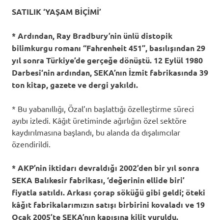
SATILIK ‘YAŞAM BİÇİMİ’
* Ardından, Ray Bradbury’nin ünlü distopik
bilimkurgu romanı “Fahrenheit 451”, basılışından 29
yıl sonra Türkiye’de gerçeğe dönüştü.
12 Eylül 1980
Darbesi
‘nin ardından, SEKA’nın İzmit fabrikasında 39
ton kitap, gazete ve dergi yakıldı.
* Bu yabanıllığı, Özal’ın başlattığı özelleştirme süreci
ayıbı izledi. Kâğıt üretiminde ağırlığın özel sektöre
kaydırılmasına başlandı, bu alanda da dışalımcılar
özendirildi.
* AKP’nin iktidarı devraldığı 2002’den bir yıl sonra
SEKA Balıkesir fabrikası, ‘değerinin ellide biri’
fiyatla satıldı. Arkası çorap söküğü gibi geldi; öteki
kâğıt fabrikalarımızın satışı birbirini kovaladı ve
19
Ocak 2005’te
SEKA’nın kapısına kilit vuruldu.