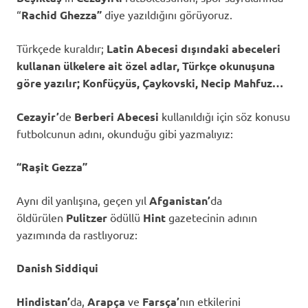
“
Rachid Ghezza”
diye yazıldığını görüyoruz.
Türkçede kuraldır;
Latin Abecesi dışındaki abeceleri
kullanan ülkelere ait özel adlar, Türkçe okunuşuna
göre yazılır; Konfüçyüs, Çaykovski, Necip Mahfuz…
Cezayir’
de
Berberi Abecesi
kullanıldığı için söz konusu
futbolcunun adını, okunduğu gibi yazmalıyız:
“Raşit Gezza”
Aynı dil yanlışına, geçen yıl
Afganistan’
da
öldürülen
Pulitzer
ödüllü
Hint
gazetecinin adının
yazımında da rastlıyoruz:
Danish Siddiqui
Hindistan’
da,
Arapça
ve
Farsça’
nın etkilerini