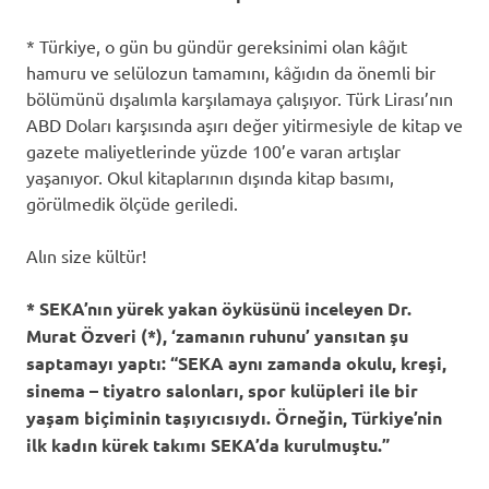
* Türkiye, o gün bu gündür gereksinimi olan kâğıt
hamuru ve selülozun tamamını, kâğıdın da önemli bir
bölümünü dışalımla karşılamaya çalışıyor. Türk Lirası’nın
ABD Doları karşısında aşırı değer yitirmesiyle de kitap ve
gazete maliyetlerinde yüzde 100’e varan artışlar
yaşanıyor. Okul kitaplarının dışında kitap basımı,
görülmedik ölçüde geriledi.
Alın size kültür!
* SEKA’nın yürek yakan öyküsünü inceleyen Dr.
Murat Özveri (*), ‘zamanın ruhunu’ yansıtan şu
saptamayı yaptı: “SEKA aynı zamanda okulu, kreşi,
sinema – tiyatro salonları, spor kulüpleri ile bir
yaşam biçiminin taşıyıcısıydı. Örneğin, Türkiye’nin
ilk kadın kürek takımı SEKA’da kurulmuştu.”