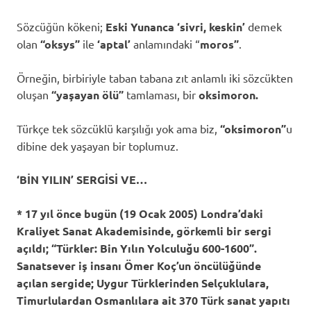
Sözcüğün kökeni;
Eski
Yunanca
‘sivri, keskin’
demek
olan
“oksys”
ile
‘aptal’
anlamındaki “
moros”
.
Örneğin, birbiriyle taban tabana zıt anlamlı iki sözcükten
oluşan
“yaşayan ölü”
tamlaması, bir
oksimoron.
Türkçe tek sözcüklü karşılığı yok ama biz,
“oksimoron”
u
dibine dek yaşayan bir toplumuz.
‘BİN YILIN’ SERGİSİ VE…
* 17 yıl önce bugün (
19 Ocak 2005) Londra’daki
Kraliyet Sanat Akademisinde, görkemli bir sergi
açıldı; “Türkler: Bin Yılın Yolculuğu 600-1600”.
Sanatsever iş insanı Ömer Koç’un öncülüğünde
açılan sergide; Uygur Türklerinden Selçuklulara,
Timurlulardan Osmanlılara ait 370 Türk sanat yapıtı