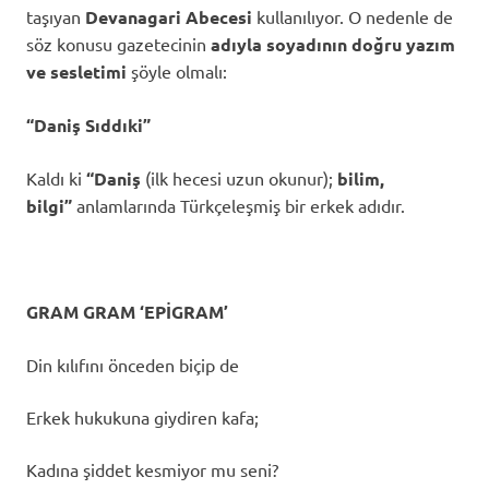
taşıyan
Devanagari Abecesi
kullanılıyor. O nedenle de
söz konusu gazetecinin
adıyla soyadının doğru yazım
ve sesletimi
şöyle olmalı:
“Daniş Sıddıki”
Kaldı ki
“Daniş
(ilk hecesi uzun okunur);
bilim,
bilgi”
anlamlarında Türkçeleşmiş bir erkek adıdır.
GRAM GRAM ‘EPİGRAM’
Din kılıfını önceden biçip de
Erkek hukukuna giydiren kafa;
Kadına şiddet kesmiyor mu seni?