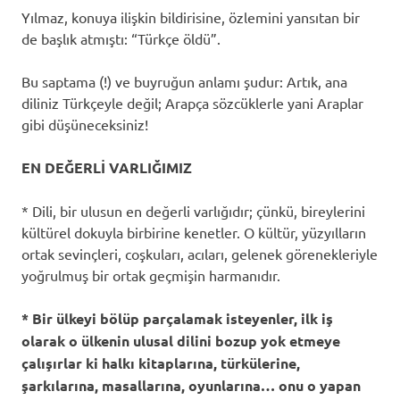
Yılmaz, konuya ilişkin bildirisine, özlemini yansıtan bir
de başlık atmıştı: “Türkçe öldü”.
Bu saptama (!) ve buyruğun anlamı şudur: Artık, ana
diliniz Türkçeyle değil; Arapça sözcüklerle yani Araplar
gibi düşüneceksiniz!
EN DEĞERLİ VARLIĞIMIZ
* Dili, bir ulusun en değerli varlığıdır; çünkü, bireylerini
kültürel dokuyla birbirine kenetler. O kültür, yüzyılların
ortak sevinçleri, coşkuları, acıları, gelenek görenekleriyle
yoğrulmuş bir ortak geçmişin harmanıdır.
* Bir ülkeyi bölüp parçalamak isteyenler, ilk iş
olarak o ülkenin ulusal dilini bozup yok etmeye
çalışırlar ki halkı kitaplarına, türkülerine,
şarkılarına, masallarına, oyunlarına… onu o yapan