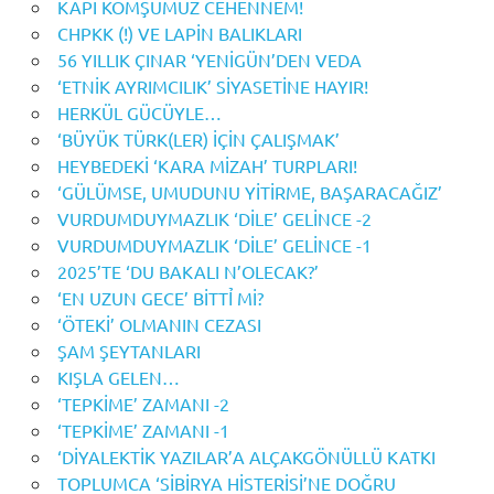
KAPI KOMŞUMUZ CEHENNEM!
CHPKK (!) VE LAPİN BALIKLARI
56 YILLIK ÇINAR ‘YENİGÜN’DEN VEDA
‘ETNİK AYRIMCILIK’ SİYASETİNE HAYIR!
HERKÜL GÜCÜYLE…
‘BÜYÜK TÜRK(LER) İÇİN ÇALIŞMAK’
HEYBEDEKİ ‘KARA MİZAH’ TURPLARI!
‘GÜLÜMSE, UMUDUNU YİTİRME, BAŞARACAĞIZ’
VURDUMDUYMAZLIK ‘DİLE’ GELİNCE -2
VURDUMDUYMAZLIK ‘DİLE’ GELİNCE -1
2025’TE ‘DU BAKALI N’OLECAK?’
‘EN UZUN GECE’ BİTTỈ Mİ?
‘ÖTEKİ’ OLMANIN CEZASI
ŞAM ŞEYTANLARI
KIŞLA GELEN…
‘TEPKİME’ ZAMANI -2
‘TEPKİME’ ZAMANI -1
‘DİYALEKTİK YAZILAR’A ALÇAKGÖNÜLLÜ KATKI
TOPLUMCA ‘SİBİRYA HİSTERİSİ’NE DOĞRU