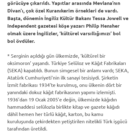
görücüye çıkarıldı. Yapıtlar arasında
Mevlana’nın
Divan’ı, çok özel Kuranıkerim örnekleri de vardı.
Başta, dönemin İngiliz
Kültür Bakanı
Tessa Jowell ve
Independent gazetesi köşe yazarı Philip Hensher
olmak üzere İngilizler, ‘kültürel varsıllığımızı’ bol
bol övdüler.
* Serginin açıldığı gün ülkemizde, ‘kültürel bir
oksimoron’ yaşandı. Türkiye Selüloz ve Kâğıt Fabrikaları
(SEKA) kapatıldı. Bunun simgesel bir anlamı vardı; SEKA,
Atatürk Cumhuriyeti’nin ilk sanayi tesisiydi. Şirketin
İzmit fabrikası 1934’te kurulmuş, onu ülkenin dört bir
yanındaki dokuz kâğıt fabrikasının yapımı izlemişti.
1936’dan 19 Ocak 2005’e değin, ülkemizde kâğıdın
hammaddesi selülozla birlikte kitap ve gazete kâğıdı
dâhil hemen her türlü kâğıt, karton, bu kamu
kuruluşunda çekirdekten yetiştirilen nitelikli Türk işgücü
tarafından üretildi.