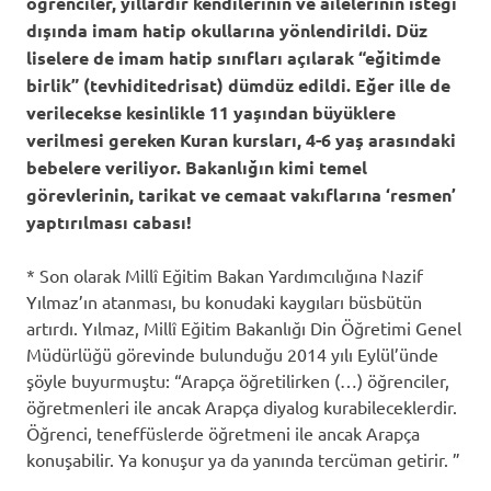
öğrenciler, yıllardır kendilerinin ve ailelerinin isteği
dışında imam hatip okullarına yönlendirildi. Düz
liselere de imam hatip sınıfları açılarak “eğitimde
birlik” (tevhiditedrisat) dümdüz edildi. Eğer ille de
verilecekse kesinlikle 11 yaşından büyüklere
verilmesi gereken Kuran kursları, 4-6 yaş arasındaki
bebelere veriliyor. Bakanlığın kimi temel
görevlerinin, tarikat ve cemaat vakıflarına ‘resmen’
yaptırılması cabası!
* Son olarak Millî Eğitim Bakan Yardımcılığına Nazif
Yılmaz’ın atanması, bu konudaki kaygıları büsbütün
artırdı. Yılmaz, Millî Eğitim Bakanlığı Din Öğretimi Genel
Müdürlüğü görevinde bulunduğu 2014 yılı Eylül’ünde
şöyle buyurmuştu: “Arapça öğretilirken (…) öğrenciler,
öğretmenleri ile ancak Arapça diyalog kurabileceklerdir.
Öğrenci, teneffüslerde öğretmeni ile ancak Arapça
konuşabilir. Ya konuşur ya da yanında tercüman getirir. ”