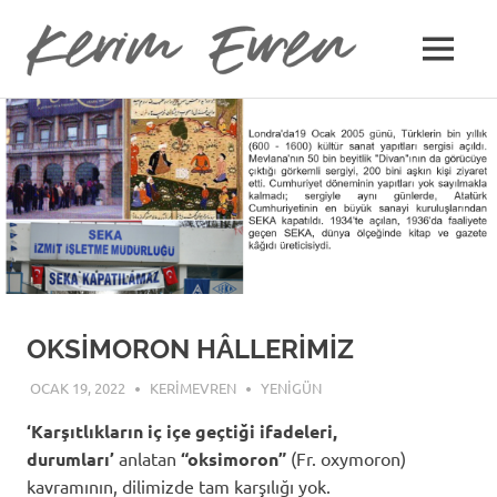
Kerim
MENU
Kerim
Evren
Skip
Evren'in
Güncel
to
Yazıları
content
OKSİMORON HÂLLERİMİZ
OCAK 19, 2022
KERIMEVREN
YENIGÜN
‘Karşıtlıkların iç içe geçtiği ifadeleri,
durumları’
anlatan
“oksimoron”
(Fr. oxymoron)
kavramının, dilimizde tam karşılığı yok.