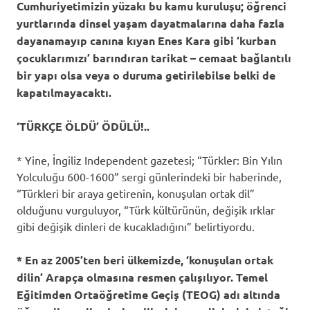
Cumhuriyetimizin yüzakı bu kamu kuruluşu; öğrenci
yurtlarında dinsel yaşam dayatmalarına daha fazla
dayanamayıp canına kıyan Enes Kara gibi ‘kurban
çocuklarımızı’ barındıran tarikat – cemaat bağlantılı
bir yapı olsa veya o duruma getirilebilse belki de
kapatılmayacaktı.
‘TÜRKÇE ÖLDÜ’ ÖDÜLÜ!..
* Yine, İngiliz Independent gazetesi; “Türkler: Bin Yılın
Yolculuğu 600-1600” sergi günlerindeki bir haberinde,
“Türkleri bir araya getirenin, konuşulan ortak dil”
olduğunu vurguluyor, “Türk kültürünün, değişik ırklar
gibi değişik dinleri de kucakladığını” belirtiyordu.
* En az 2005’ten beri ülkemizde, ‘konuşulan ortak
dilin’ Arapça olmasına resmen çalışılıyor. Temel
Eğitimden Ortaöğretime Geçiş (TEOG) adı altında