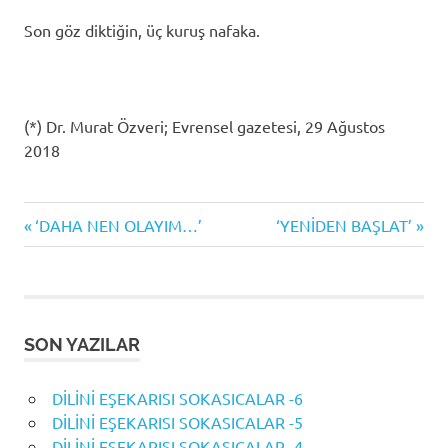
Son göz diktiğin, üç kuruş nafaka.
(*) Dr. Murat Özveri; Evrensel gazetesi, 29 Ağustos
2018
Previous
Next
Yazı
‘DAHA NEN OLAYIM…’
‘YENİDEN BAŞLAT’
Post:
Post:
gezinmesi
SON YAZILAR
DİLİNİ EŞEKARISI SOKASICALAR -6
DİLİNİ EŞEKARISI SOKASICALAR -5
DİLİNİ EŞEKARISI SOKASICALAR -4