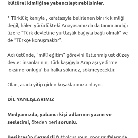
kültürel kimliğine yabancılaştırabilsinler.
* Türklük; kanıyla , kafatasıyla belirlenen bir ırk kimliği
değil, hâlen yürürlükteki Anayasamızda da tanımlandığı
üzere “Türk devletine yurttaşlık bağıyla bağlı olmak” ve
de “Türkçe konuşmaktır”.
Adı üstünde, “millî eğitim” görevini üstlenmiş üst düzey
devlet insanlarının, Türk kaşığıyla Arap aşı yedirme
‘oksimoronluğu’ bu halka sökmez, sökmeyecektir.
Olan, arada yitip giden kuşaklarımıza oluyor.
DİL YANLIŞLARIMIZ
Medyamızda, yabancı kişi adlarının yazım ve
sesletimi,
öteden beri
sorunlu.
Beşiktaş’
ın
Cezayirli
futbolcusunun, spor sayfalarında