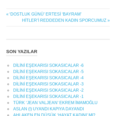
.
Previous
‘DOSTLUK GÜNÜ’ ERTESİ ‘BAYRAM’
Yazı
Post:
Next
HİTLER’İ REDDEDEN KADIN SPORCUMUZ
gezinmesi
Post:
SON YAZILAR
DİLİNİ EŞEKARISI SOKASICALAR -6
DİLİNİ EŞEKARISI SOKASICALAR -5
DİLİNİ EŞEKARISI SOKASICALAR -4
DİLİNİ EŞEKARISI SOKASICALAR -3
DİLİNİ EŞEKARISI SOKASICALAR -2
DİLİNİ EŞEKARISI SOKASICALAR -1
TÜRK ‘JEAN VALJEAN’ EKREM İMAMOĞLU
ASLAN (!) UYANDI KAPIYA DAYANDI
AHLAKEN EN DÜŞÜK ‘HAYAT KADINI’ MI?