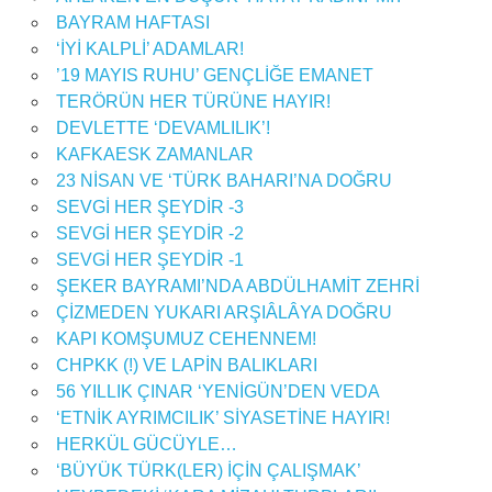
BAYRAM HAFTASI
‘İYİ KALPLİ’ ADAMLAR!
’19 MAYIS RUHU’ GENÇLİĞE EMANET
TERÖRÜN HER TÜRÜNE HAYIR!
DEVLETTE ‘DEVAMLILIK’!
KAFKAESK ZAMANLAR
23 NİSAN VE ‘TÜRK BAHARI’NA DOĞRU
SEVGİ HER ŞEYDİR -3
SEVGİ HER ŞEYDİR -2
SEVGİ HER ŞEYDİR -1
ŞEKER BAYRAMI’NDA ABDÜLHAMİT ZEHRİ
ÇİZMEDEN YUKARI ARŞIÂLÂYA DOĞRU
KAPI KOMŞUMUZ CEHENNEM!
CHPKK (!) VE LAPİN BALIKLARI
56 YILLIK ÇINAR ‘YENİGÜN’DEN VEDA
‘ETNİK AYRIMCILIK’ SİYASETİNE HAYIR!
HERKÜL GÜCÜYLE…
‘BÜYÜK TÜRK(LER) İÇİN ÇALIŞMAK’