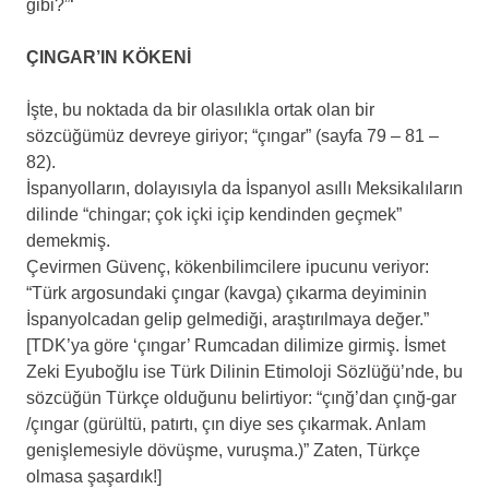
‘
gibi?”
.
ÇINGAR’IN KÖKENİ
.
İşte, bu noktada da bir olasılıkla ortak olan bir
sözcüğümüz devreye giriyor; “çıngar” (sayfa 79 – 81 –
82).
İspanyolların, dolayısıyla da İspanyol asıllı Meksikalıların
dilinde “chingar; çok içki içip kendinden geçmek”
demekmiş.
Çevirmen Güvenç, kökenbilimcilere ipucunu veriyor:
“Türk argosundaki çıngar (kavga) çıkarma deyiminin
İspanyolcadan gelip gelmediği, araştırılmaya değer.”
[TDK’ya göre ‘çıngar’ Rumcadan dilimize girmiş. İsmet
Zeki Eyuboğlu ise Türk Dilinin Etimoloji Sözlüğü’nde, bu
sözcüğün Türkçe olduğunu belirtiyor: “çınğ’dan çınğ-gar
/çıngar (gürültü, patırtı, çın diye ses çıkarmak. Anlam
genişlemesiyle dövüşme, vuruşma.)” Zaten, Türkçe
olmasa şaşardık!]