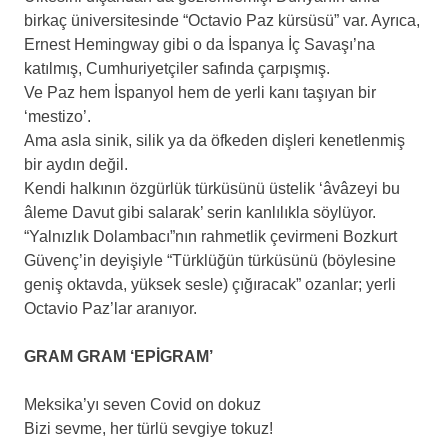
birkaç üniversitesinde “Octavio Paz kürsüsü” var. Ayrıca,
Ernest Hemingway gibi o da İspanya İç Savaşı’na
katılmış, Cumhuriyetçiler safında çarpışmış.
Ve Paz hem İspanyol hem de yerli kanı taşıyan bir
‘mestizo’.
Ama asla sinik, silik ya da öfkeden dişleri kenetlenmiş
bir aydın değil.
Kendi halkının özgürlük türküsünü üstelik ‘âvâzeyi bu
âleme Davut gibi salarak’ serin kanlılıkla söylüyor.
“Yalnızlık Dolambacı”nın rahmetlik çevirmeni Bozkurt
Güvenç’in deyişiyle “Türklüğün türküsünü (böylesine
geniş oktavda, yüksek sesle) çığıracak” ozanlar; yerli
Octavio Paz’lar aranıyor.
.
GRAM GRAM ‘EPİGRAM’
.
Meksika’yı seven Covid on dokuz
Bizi sevme, her türlü sevgiye tokuz!