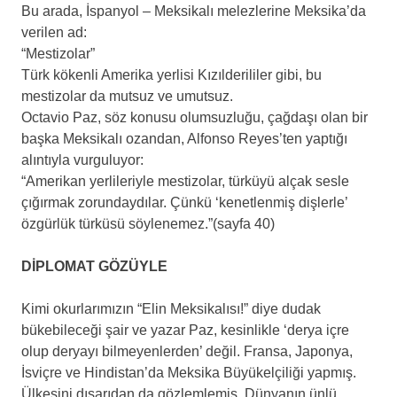
Bu arada, İspanyol – Meksikalı melezlerine Meksika’da
verilen ad:
“Mestizolar”
Türk kökenli Amerika yerlisi Kızılderililer gibi, bu
mestizolar da mutsuz ve umutsuz.
Octavio Paz, söz konusu olumsuzluğu, çağdaşı olan bir
başka Meksikalı ozandan, Alfonso Reyes’ten yaptığı
alıntıyla vurguluyor:
“Amerikan yerlileriyle mestizolar, türküyü alçak sesle
çığırmak zorundaydılar. Çünkü ‘kenetlenmiş dişlerle’
özgürlük türküsü söylenemez.”(sayfa 40)
.
DİPLOMAT GÖZÜYLE
.
Kimi okurlarımızın “Elin Meksikalısı!” diye dudak
bükebileceği şair ve yazar Paz, kesinlikle ‘derya içre
olup deryayı bilmeyenlerden’ değil. Fransa, Japonya,
İsviçre ve Hindistan’da Meksika Büyükelçiliği yapmış.
Ülkesini dışarıdan da gözlemlemiş. Dünyanın ünlü