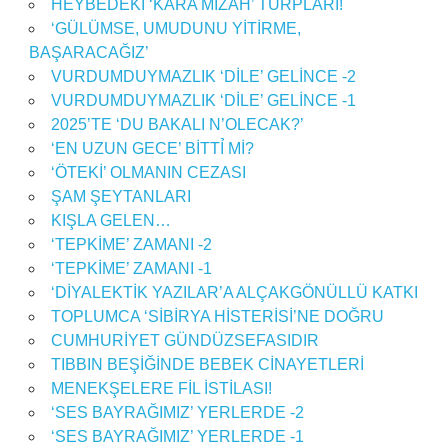
HEYBEDEKİ ‘KARA MİZAH’ TURPLARI!
‘GÜLÜMSE, UMUDUNU YİTİRME,
BAŞARACAĞIZ’
VURDUMDUYMAZLIK ‘DİLE’ GELİNCE -2
VURDUMDUYMAZLIK ‘DİLE’ GELİNCE -1
2025’TE ‘DU BAKALI N’OLECAK?’
‘EN UZUN GECE’ BİTTỈ Mİ?
‘ÖTEKİ’ OLMANIN CEZASI
ŞAM ŞEYTANLARI
KIŞLA GELEN…
‘TEPKİME’ ZAMANI -2
‘TEPKİME’ ZAMANI -1
‘DİYALEKTİK YAZILAR’A ALÇAKGÖNÜLLÜ KATKI
TOPLUMCA ‘SİBİRYA HİSTERİSİ’NE DOĞRU
CUMHURİYET GÜNDÜZSEFASIDIR
TIBBIN BEŞİĞİNDE BEBEK CİNAYETLERİ
MENEKŞELERE FİL İSTİLASI!
‘SES BAYRAĞIMIZ’ YERLERDE -2
‘SES BAYRAĞIMIZ’ YERLERDE -1