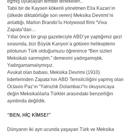
eğmiş uyuklayan tembel tenekeler!..
Tabii bir de Kayseri kökenli yönetmen Elia Kazan’ın
(ülkede diktatörlüğe son veren) Meksika Devrimi’ni
anlattığı, Marlon Brando’lu Holywood filmi “Viva
Zapata”dan…
Yıllar önce bir grup gazeteciyle ABD’ye yaptığımız gezi
sırasında, bizi Büyük Kanyon’a götüren helikopterin
pilotunun Türk olduğumuzu öğrenince “Ben sizleri
Meksikalı sanmıştım.” demesini yadırgamıştık.
Yadırgamamalıymışız.
Avukat olan babası, Meksika Devrimi (1910)
liderlerinden Zapata’nın ABD Temsilciliğini yapmış olan
Octavio Paz’ın “Yalnızlık Dolambacı”nı okuyuncaya
değin Meksikalılarla Türkler arasındaki benzerliğin
ayırdında değildik.
.
“BEN, HİÇ KİMSE!”
.
Dünyanın iki ayrı ucunda yaşayan Türk ve Meksika