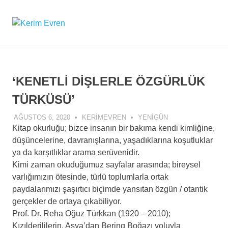
Kerim
MENU
Kerim
Evren'in
Evren
Skip
Güncel
to
Yazıları
content
‘KENETLİ DİŞLERLE ÖZGÜRLÜK
TÜRKÜSÜ’
AĞUSTOS 6, 2020
KERIMEVREN
YENIGÜN
Kitap okurluğu; bizce insanın bir bakıma kendi kimliğine,
düşüncelerine, davranışlarına, yaşadıklarına koşutluklar
ya da karşıtlıklar arama serüvenidir.
Kimi zaman okuduğumuz sayfalar arasında; bireysel
varlığımızın ötesinde, türlü toplumlarla ortak
paydalarımızı şaşırtıcı biçimde yansıtan özgün / otantik
gerçekler de ortaya çıkabiliyor.
Prof. Dr. Reha Oğuz Türkkan (1920 – 2010);
Kızılderililerin, Asya’dan Bering Boğazı yoluyla