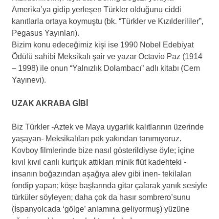
Amerika’ya gidip yerleşen Türkler olduğunu ciddi
kanıtlarla ortaya koymuştu (bk. “Türkler ve Kızılderililer”,
Pegasus Yayınları).
Bizim konu edeceğimiz kişi ise 1990 Nobel Edebiyat
Ödülü sahibi Meksikalı şair ve yazar Octavio Paz (1914
– 1998) ile onun “Yalnızlık Dolambacı” adlı kitabı (Cem
Yayınevi).
.
UZAK AKRABA GİBİ
.
Biz Türkler -Aztek ve Maya uygarlık kalıtlarının üzerinde
yaşayan- Meksikalıları pek yakından tanımıyoruz.
Kovboy filmlerinde bize nasıl gösterildiyse öyle; içine
kıvıl kıvıl canlı kurtçuk attıkları minik flüt kadehteki -
insanın boğazından aşağıya alev gibi inen- tekilaları
fondip yapan; köşe başlarında gitar çalarak yanık sesiyle
türküler söyleyen; daha çok da hasır sombrero’sunu
(İspanyolcada ‘gölge’ anlamına geliyormuş) yüzüne