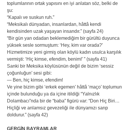
toplumlarının ortak yapısını en iyi anlatan söz, belki de
şu:
“Kapalı ve suskun ruh.”
“Meksikalı dünyadan, insanlardan, hâttâ kendi
kendisinden uzak yaşayan insandır.” (sayfa 24)
“Bir gün yan odadan beklemediğim bir gürültü duyunca
yüksek sesle sormuştum: ‘Hey, kim var orada?’
Hizmetimize yeni girmiş olan köylü kadın usulca karşılık
vermişti: ‘Hiç kimse, efendim, benim!’ ” (sayfa 41)
Sanki bir Meksika köylüsünün değil de bizim ‘sessiz
çoğunluğun’ sesi gibi:
— Ben, hiç kimse, efendim!
Ve yine bizim gibi ‘erkek egemen’ hâttâ ‘maço’ toplumun
içinde bulunduğu ya da içine itildiği “Yalnızlık
Dolambacı”nda bir de “baba” figürü var: “Don Hiç Biri…
Hiçliği ve anlamsız gevezeliği ile dünyamızı sarıp
doldurur.” (sayfa 42)
.
GERGİN BAYRAMLAR