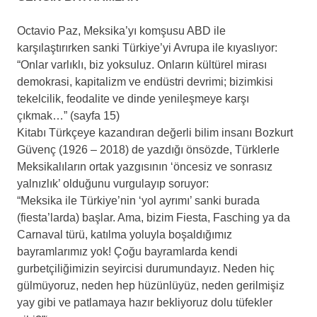
.
Octavio Paz, Meksika’yı komşusu ABD ile
karşılaştırırken sanki Türkiye’yi Avrupa ile kıyaslıyor:
“Onlar varlıklı, biz yoksuluz. Onların kültürel mirası
demokrasi, kapitalizm ve endüstri devrimi; bizimkisi
tekelcilik, feodalite ve dinde yenileşmeye karşı
çıkmak…” (sayfa 15)
Kitabı Türkçeye kazandıran değerli bilim insanı Bozkurt
Güvenç (1926 – 2018) de yazdığı önsözde, Türklerle
Meksikalıların ortak yazgısının ‘öncesiz ve sonrasız
yalnızlık’ olduğunu vurgulayıp soruyor:
“Meksika ile Türkiye’nin ‘yol ayrımı’ sanki burada
(fiesta’larda) başlar. Ama, bizim Fiesta, Fasching ya da
Carnaval türü, katılma yoluyla boşaldığımız
bayramlarımız yok! Çoğu bayramlarda kendi
gurbetçiliğimizin seyircisi durumundayız. Neden hiç
gülmüyoruz, neden hep hüzünlüyüz, neden gerilmişiz
yay gibi ve patlamaya hazır bekliyoruz dolu tüfekler