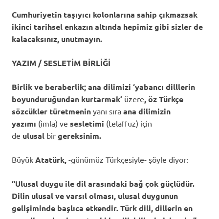
Cumhuriyetin taşıyıcı kolonlarına sahip çıkmazsak
ikinci tarihsel enkazın altında hepimiz gibi sizler de
kalacaksınız, unutmayın.
YAZIM / SESLETİM BİRLİĞİ
Birlik ve beraberlik;
ana dilimizi ‘yabancı dilllerin
boyunduruğundan kurtarmak’
üzere
, öz Türkçe
sözcükler türetmenin
yanı sıra
ana dilimizin
yazımı
(imla) ve
sesletimi
(telaffuz) için
de
ulusal
bir
gereksinim.
Büyük
Atatürk,
-günümüz Türkçesiyle- şöyle diyor:
“Ulusal duygu ile dil arasındaki bağ çok güçlüdür.
Dilin ulusal ve varsıl olması, ulusal duygunun
gelişiminde başlıca etkendir. Türk dili, dillerin en