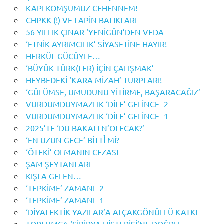
KAPI KOMŞUMUZ CEHENNEM!
CHPKK (!) VE LAPİN BALIKLARI
56 YILLIK ÇINAR ‘YENİGÜN’DEN VEDA
‘ETNİK AYRIMCILIK’ SİYASETİNE HAYIR!
HERKÜL GÜCÜYLE…
‘BÜYÜK TÜRK(LER) İÇİN ÇALIŞMAK’
HEYBEDEKİ ‘KARA MİZAH’ TURPLARI!
‘GÜLÜMSE, UMUDUNU YİTİRME, BAŞARACAĞIZ’
VURDUMDUYMAZLIK ‘DİLE’ GELİNCE -2
VURDUMDUYMAZLIK ‘DİLE’ GELİNCE -1
2025’TE ‘DU BAKALI N’OLECAK?’
‘EN UZUN GECE’ BİTTỈ Mİ?
‘ÖTEKİ’ OLMANIN CEZASI
ŞAM ŞEYTANLARI
KIŞLA GELEN…
‘TEPKİME’ ZAMANI -2
‘TEPKİME’ ZAMANI -1
‘DİYALEKTİK YAZILAR’A ALÇAKGÖNÜLLÜ KATKI
TOPLUMCA ‘SİBİRYA HİSTERİSİ’NE DOĞRU