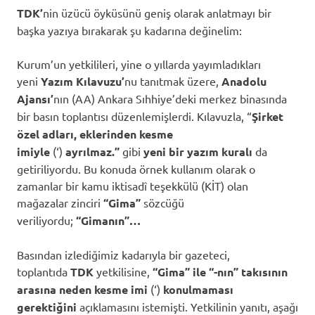
TDK’
nin üzücü öyküsünü geniş olarak anlatmayı bir
başka yazıya bırakarak şu kadarına değinelim:
Kurum’un yetkilileri, yine o yıllarda yayımladıkları
yeni
Yazım Kılavuzu’
nu tanıtmak üzere,
Anadolu
Ajansı’
nın (AA) Ankara Sıhhiye’deki merkez binasında
bir basın toplantısı düzenlemişlerdi. Kılavuzla, “
Şirket
özel adları, eklerinden kesme
imiyle
(‘)
ayrılmaz.”
gibi
yeni
bir yazım kuralı
da
getiriliyordu. Bu konuda örnek kullanım olarak o
zamanlar bir kamu iktisadî teşekkülü (KİT) olan
mağazalar zinciri
“Gima”
sözcüğü
veriliyordu;
“Gimanın”…
Basından izlediğimiz kadarıyla bir gazeteci,
toplantıda
TDK
yetkilisine,
“Gima” ile “-nın” takısının
arasına neden kesme imi
(‘)
konulmaması
gerektiğini
açıklamasını istemişti. Yetkilinin yanıtı, aşağı