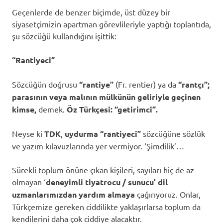
Geçenlerde de benzer biçimde, üst düzey bir
siyasetçimizin apartman görevlileriyle yaptığı toplantıda,
şu sözcüğü kullandığını işittik:
“Rantiyeci”
Sözcüğün doğrusu
“rantiye”
(Fr. rentier)
ya da
“rantçı”;
parasının veya malının mülkünün geliriyle geçinen
kimse,
demek.
Öz Türkçesi: “getirimci”.
Neyse ki
TDK
,
uydurma
“rantiyeci”
sözcüğüne sözlük
ve yazım kılavuzlarında yer vermiyor. ‘Şimdilik’…
Sürekli toplum önüne çıkan kişileri, sayıları hiç de az
olmayan ‘
deneyimli tiyatrocu / sunucu’
dil
uzmanlarımızdan
yardım almaya
çağırıyoruz. Onlar,
Türkçemize gereken ciddilikte yaklaşırlarsa toplum da
kendilerini daha çok ciddiye alacaktır.