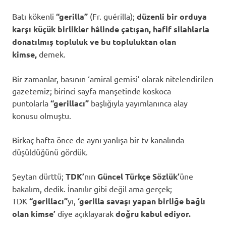
Batı kökenli
“gerilla”
(Fr. guérilla);
düzenli bir orduya
karşı küçük birlikler hâlinde çatışan, hafif silahlarla
donatılmış topluluk ve bu topluluktan olan
kimse,
demek.
Bir zamanlar, basının ‘amiral gemisi’ olarak nitelendirilen
gazetemiz; birinci sayfa manşetinde koskoca
puntolarla
“gerillacı”
başlığıyla yayımlanınca alay
konusu olmuştu.
Birkaç hafta önce de aynı yanlışa bir tv kanalında
düşüldüğünü gördük.
Şeytan dürttü;
TDK’
nın
Güncel Türkçe Sözlük’
üne
bakalım, dedik. İnanılır gibi değil ama gerçek;
TDK
“gerillacı”
yı,
‘gerilla savaşı yapan birliğe bağlı
olan kimse’
diye açıklayarak
doğru kabul ediyor.