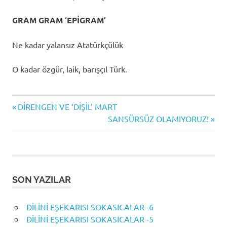
GRAM GRAM ‘EPİGRAM’
Ne kadar yalansız Atatürkçülük
O kadar özgür, laik, barışçıl Türk.
Previous
Yazı
DİRENGEN VE ‘DİŞİL’ MART
Post:
Next
SANSÜRSÜZ OLAMIYORUZ!
gezinmesi
Post:
SON YAZILAR
DİLİNİ EŞEKARISI SOKASICALAR -6
DİLİNİ EŞEKARISI SOKASICALAR -5