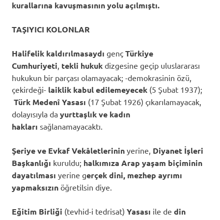
kurallarına kavuşmasının yolu açılmıştı.
TAŞIYICI KOLONLAR
Halifelik kaldırılmasaydı
genç
Türkiye
Cumhuriyeti
,
tekli hukuk
dizgesine geçip uluslararası
hukukun bir parçası olamayacak; -demokrasinin özü,
çekirdeği-
laiklik kabul edilemeyecek
(5 Şubat 1937);
Türk Medenî Yasası
(17 Şubat 1926) çıkarılamayacak,
dolayısıyla da
yurttaşlık ve kadın
hakları
sağlanamayacaktı.
Şeriye ve Evkaf Vekâletlerinin
yerine,
Diyanet İşleri
Başkanlığı
kuruldu;
halkımıza
Arap yaşam biçiminin
dayatılması
yerine g
erçek dini, mezhep ayrımı
yapmaksızın
öğretilsin diye.
Eğitim Birliği
(tevhid-i tedrisat)
Yasası
ile de
din