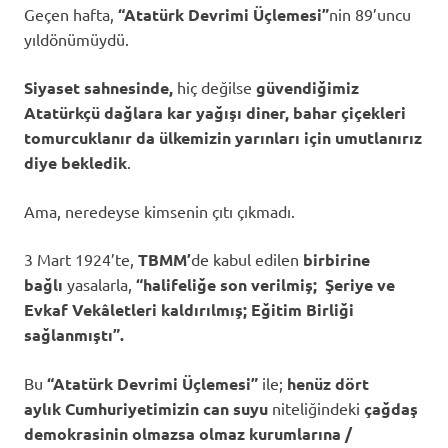
Geçen hafta,
“Atatürk Devrimi Üçlemesi”
nin 89’uncu
yıldönümüydü.
Siyaset sahnesinde,
hiç değilse
güvendiğimiz
Atatürkçü dağlara kar yağışı diner, bahar çiçekleri
tomurcuklanır da ülkemizin yarınları için umutlanırız
diye bekledik
.
Ama, neredeyse kimsenin çıtı çıkmadı.
3 Mart 1924’te,
TBMM’
de kabul edilen
birbirine
bağlı
yasalarla,
“halifeliğe son verilmiş; Şeriye ve
Evkaf Vekâletleri kaldırılmış; Eğitim Birliği
sağlanmıştı”.
Bu
“Atatürk Devrimi Üçlemesi”
ile;
henüz dört
aylık
Cumhuriyetimizin
can suyu
niteliğindeki
çağdaş
demokrasinin olmazsa olmaz
kurumlarına /