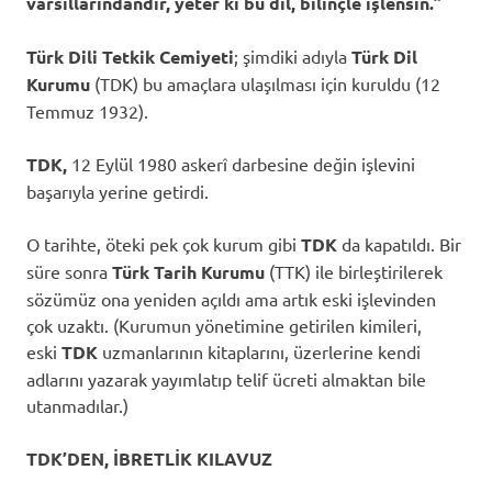
varsıllarındandır, yeter ki bu dil, bilinçle işlensin.”
Türk Dili Tetkik Cemiyeti
; şimdiki adıyla
Türk Dil
Kurumu
(TDK) bu amaçlara ulaşılması için kuruldu (12
Temmuz 1932).
TDK,
12 Eylül 1980 askerî darbesine değin işlevini
başarıyla yerine getirdi.
O tarihte, öteki pek çok kurum gibi
TDK
da kapatıldı. Bir
süre sonra
Türk Tarih Kurumu
(TTK) ile birleştirilerek
sözümüz ona yeniden açıldı ama artık eski işlevinden
çok uzaktı. (Kurumun yönetimine getirilen kimileri,
eski
TDK
uzmanlarının kitaplarını, üzerlerine kendi
adlarını yazarak yayımlatıp telif ücreti almaktan bile
utanmadılar.)
TDK’DEN, İBRETLİK KILAVUZ