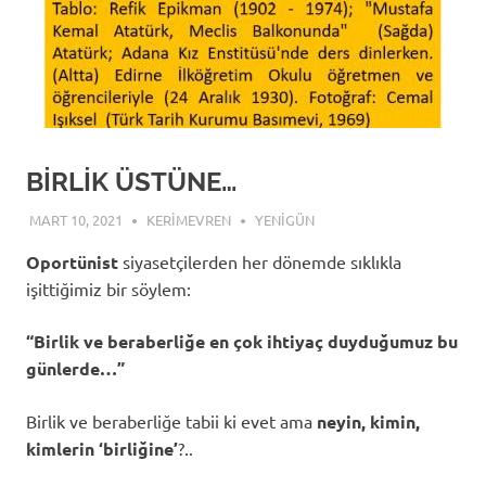
BİRLİK ÜSTÜNE…
MART 10, 2021
KERIMEVREN
YENIGÜN
Oportünist
siyasetçilerden her dönemde sıklıkla
işittiğimiz bir söylem:
“Birlik ve beraberliğe en çok ihtiyaç duyduğumuz bu
günlerde…”
Birlik ve beraberliğe tabii ki evet ama
neyin, kimin,
kimlerin ‘birliğine’
?..