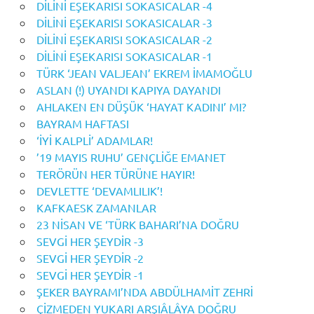
DİLİNİ EŞEKARISI SOKASICALAR -4
DİLİNİ EŞEKARISI SOKASICALAR -3
DİLİNİ EŞEKARISI SOKASICALAR -2
DİLİNİ EŞEKARISI SOKASICALAR -1
TÜRK ‘JEAN VALJEAN’ EKREM İMAMOĞLU
ASLAN (!) UYANDI KAPIYA DAYANDI
AHLAKEN EN DÜŞÜK ‘HAYAT KADINI’ MI?
BAYRAM HAFTASI
‘İYİ KALPLİ’ ADAMLAR!
’19 MAYIS RUHU’ GENÇLİĞE EMANET
TERÖRÜN HER TÜRÜNE HAYIR!
DEVLETTE ‘DEVAMLILIK’!
KAFKAESK ZAMANLAR
23 NİSAN VE ‘TÜRK BAHARI’NA DOĞRU
SEVGİ HER ŞEYDİR -3
SEVGİ HER ŞEYDİR -2
SEVGİ HER ŞEYDİR -1
ŞEKER BAYRAMI’NDA ABDÜLHAMİT ZEHRİ
ÇİZMEDEN YUKARI ARŞIÂLÂYA DOĞRU