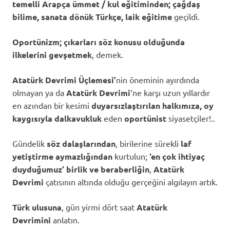
temelli Arapça ümmet / kul eğitiminden; çağdaş
bilime, sanata dönük Türkçe, laik eğitime
geçildi.
Oportünizm;
çıkarları söz konusu olduğunda
ilkelerini gevşetmek
, demek.
Atatürk Devrimi Üçlemesi’
nin öneminin ayırdında
olmayan ya da
Atatürk Devrimi
‘ne karşı uzun yıllardır
en azından bir kesimi
duyarsızlaştırılan halkımıza, oy
kaygısıyla
dalkavukluk
eden
oportünist
siyasetçiler!..
Gündelik
söz dalaşlarından
, birilerine sürekli
laf
yetiştirme aymazlığından
kurtulun;
‘en çok ihtiyaç
duyduğumuz’
birlik ve beraberliğin
,
Atatürk
Devrimi
çatısının altında olduğu gerçeğini algılayın artık.
Türk ulusuna
, gün yirmi dört saat
Atatürk
Devrimini
anlatın.