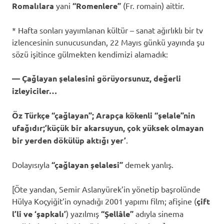
Romalılara
yani
“Romenlere”
(Fr. romain) aittir.
* Hafta sonları yayımlanan kültür – sanat ağırlıklı bir tv
izlencesinin sunucusundan, 22 Mayıs günkü yayında şu
sözü işitince gülmekten kendimizi alamadık:
— Çağlayan şelalesini görüyorsunuz, değerli
izleyiciler…
Öz Türkçe “çağlayan”; Arapça kökenli “şelale”nin
ufağıdır;’küçük bir akarsuyun, çok yüksek olmayan
bir yerden dökülüp aktığı yer’
.
Dolayısıyla
“çağlayan şelalesi”
demek yanlış.
[Öte yandan, Semir Aslanyürek’in yönetip başrolünde
Hülya Koçyiğit’in oynadığı 2001 yapımı film; afişine (
çift
l’li ve ‘şapkalı’
)
yazılmış
“Şellâle”
adıyla sinema