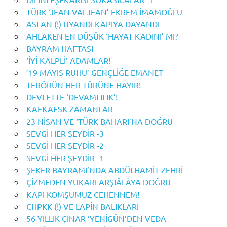
TÜRK ‘JEAN VALJEAN’ EKREM İMAMOĞLU
ASLAN (!) UYANDI KAPIYA DAYANDI
AHLAKEN EN DÜŞÜK ‘HAYAT KADINI’ MI?
BAYRAM HAFTASI
‘İYİ KALPLİ’ ADAMLAR!
’19 MAYIS RUHU’ GENÇLİĞE EMANET
TERÖRÜN HER TÜRÜNE HAYIR!
DEVLETTE ‘DEVAMLILIK’!
KAFKAESK ZAMANLAR
23 NİSAN VE ‘TÜRK BAHARI’NA DOĞRU
SEVGİ HER ŞEYDİR -3
SEVGİ HER ŞEYDİR -2
SEVGİ HER ŞEYDİR -1
ŞEKER BAYRAMI’NDA ABDÜLHAMİT ZEHRİ
ÇİZMEDEN YUKARI ARŞIÂLÂYA DOĞRU
KAPI KOMŞUMUZ CEHENNEM!
CHPKK (!) VE LAPİN BALIKLARI
56 YILLIK ÇINAR ‘YENİGÜN’DEN VEDA