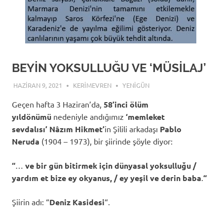
BEYİN YOKSULLUĞU VE ‘MÜSİLAJ’
HAZIRAN 9, 2021
KERIMEVREN
YENIGÜN
Geçen hafta 3 Haziran’da,
58’inci ölüm
yıldönümü
nedeniyle andığımız
‘memleket
sevdalısı’
Nâzım Hikmet’
in Şilili arkadaşı
Pablo
Neruda
(1904 – 1973), bir şiirinde şöyle diyor:
“
…
ve bir gün bitirmek için dünyasal yoksulluğu /
yardım et bize ey okyanus, / ey yeşil ve derin baba
.
“
Şiirin adı: “
Deniz
Kasidesi
“.