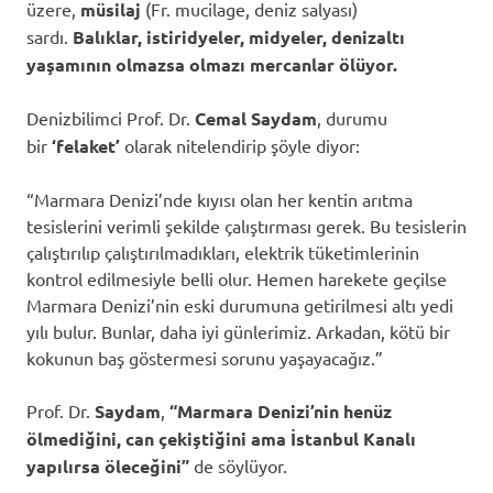
üzere,
müsilaj
(Fr. mucilage, deniz salyası)
sardı.
Balıklar, istiridyeler, midyeler, denizaltı
yaşamının olmazsa olmazı mercanlar ölüyor.
Denizbilimci Prof. Dr.
Cemal Saydam
, durumu
bir
‘felaket’
olarak nitelendirip şöyle diyor:
“Marmara Denizi’nde kıyısı olan her kentin arıtma
tesislerini verimli şekilde çalıştırması gerek. Bu tesislerin
çalıştırılıp çalıştırılmadıkları, elektrik tüketimlerinin
kontrol edilmesiyle belli olur. Hemen harekete geçilse
Marmara Denizi’nin eski durumuna getirilmesi altı yedi
yılı bulur. Bunlar, daha iyi günlerimiz. Arkadan, kötü bir
kokunun baş göstermesi sorunu yaşayacağız.”
Prof. Dr.
Saydam
,
“Marmara Denizi’nin henüz
ölmediğini, can çekiştiğini ama İstanbul Kanalı
yapılırsa öleceğini”
de söylüyor.