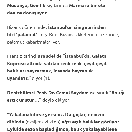
Mudanya, Gemlik
kıyılarında
Marmara bir ölü
denize
dönüşüyor.
Bizans döneminde,
İstanbul’un simgelerinden
biri
‘palamut’
imiş. Kimi Bizans sikkelerinin üzerinde,
palamut kabartmaları var.
Fransız tarihçi
Braudel
de
“İstanbul’da, Galata
Köprüsü altında satılan renk renk, çeşit çeşit
balıkları seyretmek, insanda hayranlık
uyandırır.”
diyor
(1).
Denizbilimci Prof. Dr.
Cemal Saydam
ise şimdi
“Balığı
artık unutun…”
deyip ekliyor:
“Yakalanabilirse yersiniz. Dalgıçlar, denizin
dibinde
(oksijensizlikten)
ağzı açık balıklar görüyor.
Eylülde sezon başladığında, balık yakalayabilene