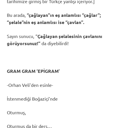
tarihimize girmiş bir Türkçe yanlışı içeriyor.]
Bu arada,
“çağlayan”ın eş anlamlısı “çağlar”;
“şelale”nin eş anlamlısı ise “çavlan”.
Sayın sunucu, “
Çağlayan şelalesinin çavlanını
görüyorsunuz!”
da diyebilirdi!
GRAM GRAM ‘EPİGRAM’
-Orhan Veli’den esinle-
İstenmediği Boğaziçi’nde
Oturmuş,
Oturmuş da bir ders…