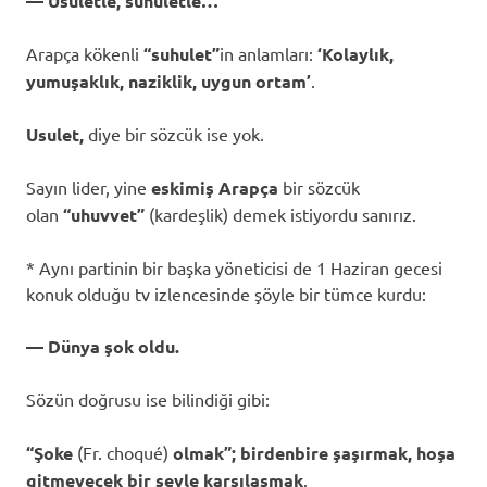
— Usuletle, suhuletle…
Arapça
kökenli
“suhulet”
in anlamları:
‘
Kolaylık,
yumuşaklık, naziklik, uygun ortam’
.
Usulet,
diye bir sözcük ise yok.
Sayın lider, yine
eskimiş Arapça
bir sözcük
olan
“uhuvvet”
(kardeşlik) demek istiyordu sanırız.
* Aynı partinin bir başka yöneticisi de 1 Haziran gecesi
konuk olduğu tv izlencesinde şöyle bir tümce kurdu:
— Dünya şok oldu.
Sözün
doğrusu ise bilindiği gibi:
“Şoke
(Fr. choqué)
olmak”; birdenbire şaşırmak, hoşa
gitmeyecek bir şeyle karşılaşmak
.