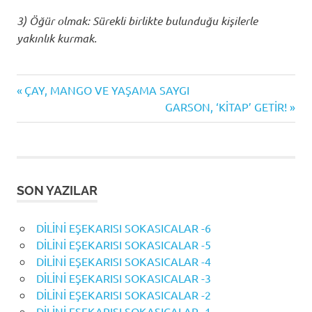
3) Öğür olmak: Sürekli birlikte bulunduğu kişilerle
yakınlık kurmak.
Previous
Yazı
ÇAY, MANGO VE YAŞAMA SAYGI
Post:
Next
GARSON, ‘KİTAP’ GETİR!
gezinmesi
Post:
SON YAZILAR
DİLİNİ EŞEKARISI SOKASICALAR -6
DİLİNİ EŞEKARISI SOKASICALAR -5
DİLİNİ EŞEKARISI SOKASICALAR -4
DİLİNİ EŞEKARISI SOKASICALAR -3
DİLİNİ EŞEKARISI SOKASICALAR -2
DİLİNİ EŞEKARISI SOKASICALAR -1