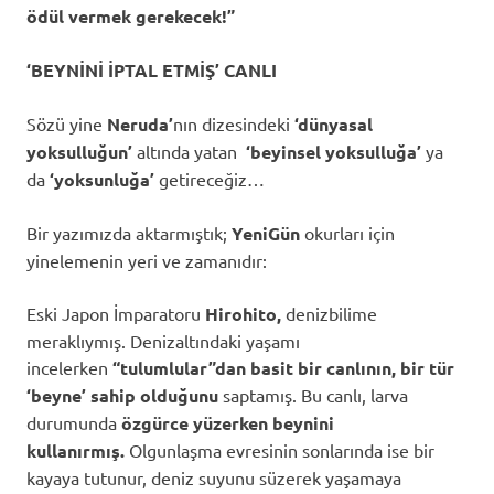
ödül vermek gerekecek!”
‘BEYNİNİ İPTAL ETMİŞ’ CANLI
Sözü yine
Neruda’
nın dizesindeki
‘dünyasal
yoksulluğun’
altında yatan
‘beyinsel yoksulluğa’
ya
da
‘yoksunluğa’
getireceğiz…
Bir yazımızda aktarmıştık;
YeniGün
okurları için
yinelemenin yeri ve zamanıdır:
Eski Japon İmparatoru
Hirohito,
denizbilime
meraklıymış. Denizaltındaki yaşamı
incelerken
“tulumlular”dan basit bir canlının, bir tür
‘beyne’ sahip olduğunu
saptamış. Bu canlı, larva
durumunda
özgürce yüzerken beynini
kullanırmış.
Olgunlaşma evresinin sonlarında ise bir
kayaya tutunur, deniz suyunu süzerek yaşamaya