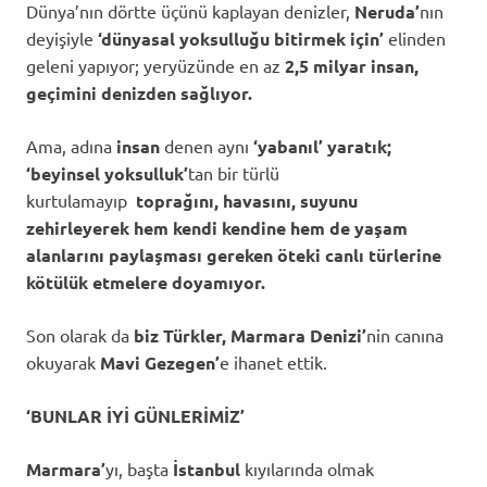
Dünya’nın dörtte üçünü kaplayan denizler,
Neruda’
nın
deyişiyle
‘dünyasal yoksulluğu bitirmek için’
elinden
geleni yapıyor; yeryüzünde en az
2,5 milyar insan,
geçimini denizden sağlıyor.
Ama, adına
insan
denen aynı
‘yabanıl’ yaratık;
‘beyinsel yoksulluk’
tan bir türlü
kurtulamayıp
toprağını, havasını, suyunu
zehirleyerek hem kendi kendine hem de yaşam
alanlarını paylaşması gereken öteki canlı türlerine
kötülük etmelere doyamıyor.
Son olarak da
biz Türkler,
Marmara Denizi’
nin canına
okuyarak
Mavi Gezegen’
e ihanet ettik.
‘BUNLAR İYİ GÜNLERİMİZ’
Marmara’
yı, başta
İstanbul
kıyılarında olmak