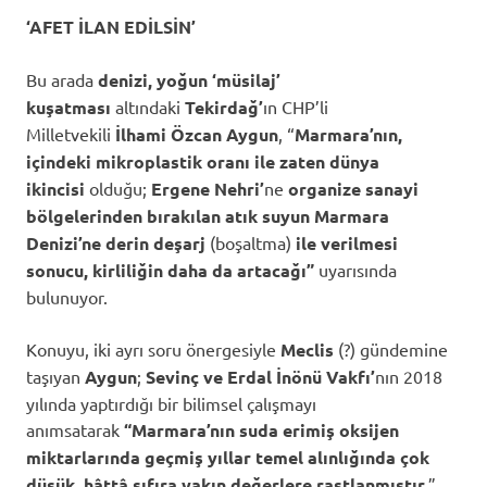
‘AFET İLAN EDİLSİN’
Bu arada
denizi,
yoğun ‘müsilaj’
kuşatması
altındaki
Tekirdağ’
ın CHP’li
Milletvekili
İlhami Özcan Aygun
, “
Marmara’nın,
içindeki mikroplastik oranı ile zaten dünya
ikincisi
olduğu;
Ergene Nehri’
ne
organize sanayi
bölgelerinden bırakılan atık suyun Marmara
Denizi’ne derin deşarj
(boşaltma)
ile verilmesi
sonucu, kirliliğin daha da artacağı”
uyarısında
bulunuyor.
Konuyu, iki ayrı soru önergesiyle
Meclis
(?) gündemine
taşıyan
Aygun
;
Sevinç ve Erdal İnönü Vakfı’
nın
2018
yılında yaptırdığı bir bilimsel çalışmayı
anımsatarak
“Marmara’nın suda erimiş oksijen
miktarlarında geçmiş yıllar temel alınlığında çok
düşük, hâttâ sıfıra yakın değerlere rastlanmıştır.
”