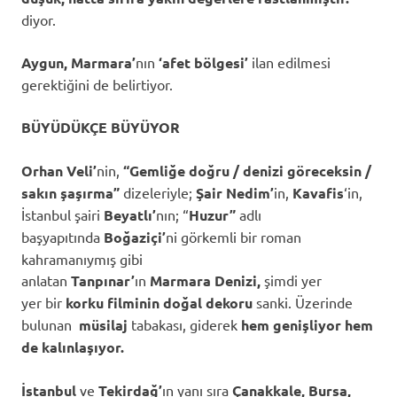
diyor.
Aygun, Marmara’
nın
‘afet bölgesi’
ilan edilmesi
gerektiğini de belirtiyor.
BÜYÜDÜKÇE BÜYÜYOR
Orhan Veli’
nin,
“Gemliğe doğru / denizi göreceksin /
sakın şaşırma”
dizeleriyle;
Şair Nedim’
in,
Kavafis
‘in,
İstanbul şairi
Beyatlı’
nın; “
Huzur”
adlı
başyapıtında
Boğaziçi’
ni görkemli bir roman
kahramanıymış gibi
anlatan
Tanpınar’
ın
Marmara
Denizi,
şimdi
yer
yer
bir
korku filminin doğal dekoru
sanki.
Üzerinde
bulunan
müsilaj
tabakası, giderek
hem genişliyor hem
de kalınlaşıyor.
İstanbul
ve
Tekirdağ’
ın yanı sıra
Çanakkale, Bursa,