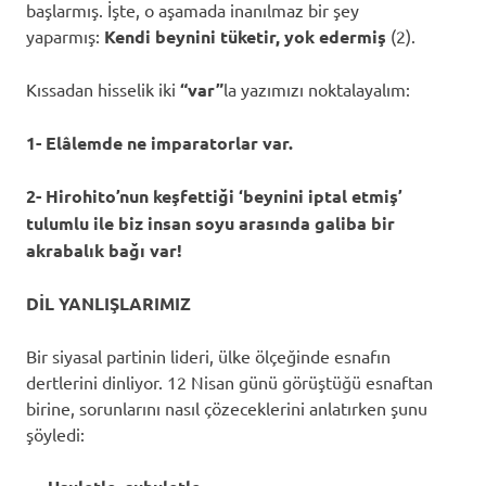
başlarmış. İşte, o aşamada inanılmaz bir şey
yaparmış:
Kendi beynini tüketir, yok edermiş
(2).
Kıssadan hisselik iki
“var”
la yazımızı noktalayalım:
1- Elâlemde ne imparatorlar var.
2- Hirohito’nun keşfettiği ‘beynini iptal etmiş’
tulumlu ile biz insan soyu arasında galiba bir
akrabalık bağı var!
DİL YANLIŞLARIMIZ
Bir siyasal partinin lideri, ülke ölçeğinde esnafın
dertlerini dinliyor. 12 Nisan günü görüştüğü esnaftan
birine, sorunlarını nasıl çözeceklerini anlatırken şunu
şöyledi: