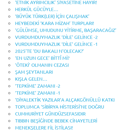
‘ETNİK AYRIMCILIK’ SİYASETİNE HAYIR!
HERKÜL GÜCÜYLE…
‘BÜYÜK TÜRK(LER) İÇİN ÇALIŞMAK’
HEYBEDEKİ ‘KARA MİZAH’ TURPLARI!
‘GÜLÜMSE, UMUDUNU YİTİRME, BAŞARACAĞIZ’
VURDUMDUYMAZLIK ‘DİLE’ GELİNCE -2
VURDUMDUYMAZLIK ‘DİLE’ GELİNCE -1
2025’TE ‘DU BAKALI N’OLECAK?’
‘EN UZUN GECE’ BİTTỈ Mİ?
‘ÖTEKİ’ OLMANIN CEZASI
ŞAM ŞEYTANLARI
KIŞLA GELEN…
‘TEPKİME’ ZAMANI -2
‘TEPKİME’ ZAMANI -1
‘DİYALEKTİK YAZILAR’A ALÇAKGÖNÜLLÜ KATKI
TOPLUMCA ‘SİBİRYA HİSTERİSİ’NE DOĞRU
CUMHURİYET GÜNDÜZSEFASIDIR
TIBBIN BEŞİĞİNDE BEBEK CİNAYETLERİ
MENEKŞELERE FİL İSTİLASI!