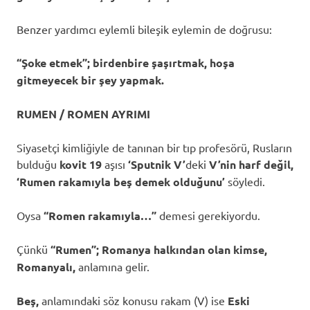
Benzer yardımcı eylemli bileşik eylemin de doğrusu:
“Şoke etmek”; birdenbire şaşırtmak, hoşa
gitmeyecek bir şey yapmak.
RUMEN / ROMEN AYRIMI
Siyasetçi kimliğiyle de tanınan bir tıp profesörü, Rusların
bulduğu
kovit 19
aşısı
‘Sputnik V’
deki
V’nin harf değil,
‘Rumen rakamıyla beş demek olduğunu’
söyledi.
Oysa
“Romen rakamıyla…”
demesi gerekiyordu.
Çünkü
“Rumen”; Romanya halkından olan kimse,
Romanyalı,
anlamına gelir.
Beş,
anlamındaki söz konusu rakam (V) ise
Eski