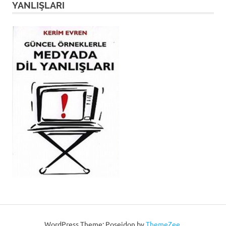
YANLIŞLARI
WordPress Theme: Poseidon by
ThemeZee
.